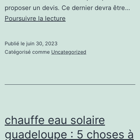
proposer un devis. Ce dernier devra être…
chauffe
Poursuivre la lecture
eau
solaire
Publié le
juin 30, 2023
guadeloupe
Catégorisé comme
Uncategorized
:
Choisir
un
professionnel
chauffe eau solaire
guadeloupe : 5 choses à