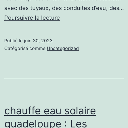
avec des tuyaux, des conduites d’eau, des…
Les
Poursuivre la lecture
équipements
de
Publié le
juin 30, 2023
plomberie
Catégorisé comme
Uncategorized
importants
à
avoir
dans
votre
maison
chauffe eau solaire
ou
guadeloupe : Les
votre