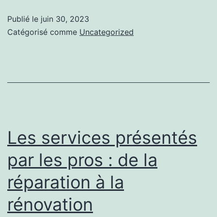
solaire
Publié le
juin 30, 2023
guadeloupe
Catégorisé comme
Uncategorized
:
Les
choses
à
savoir
Les services présentés
par les pros : de la
réparation à la
rénovation