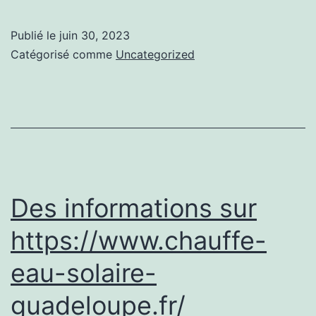
services
présentés
Publié le
juin 30, 2023
par
Catégorisé comme
Uncategorized
les
pros
:
de
la
réparation
Des informations sur
à
https://www.chauffe-
la
eau-solaire-
rénovation
guadeloupe.fr/