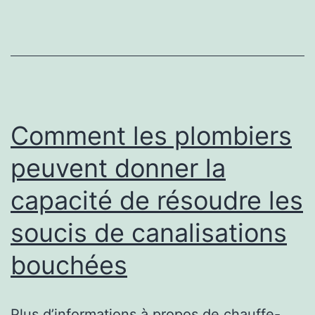
pose
de
robinets
à
faible
élocution
Comment les plombiers
par
peuvent donner la
un
capacité de résoudre les
plombier
chauffagiste
soucis de canalisations
professionnel
bouchées
Plus d’informations à propos de chauffe-