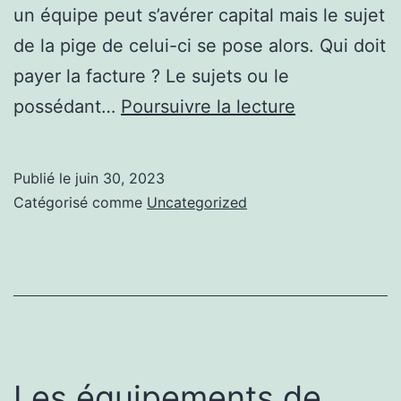
un équipe peut s’avérer capital mais le sujet
de la pige de celui-ci se pose alors. Qui doit
payer la facture ? Le sujets ou le
Mon
possédant…
Poursuivre la lecture
avis
sur
Publié le
juin 30, 2023
chauffe
Catégorisé comme
Uncategorized
eau
solaire
guadeloupe
Les équipements de