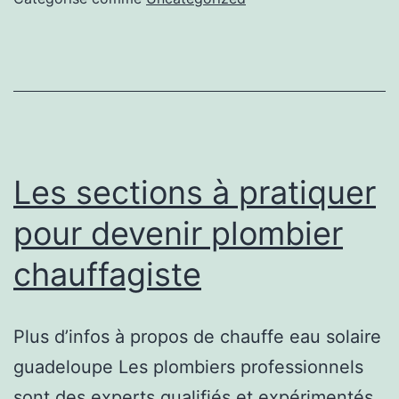
donner
la
capacité
de
résoudre
les
Les sections à pratiquer
soucis
pour devenir plombier
de
chauffagiste
canalisations
bouchées
Plus d’infos à propos de chauffe eau solaire
guadeloupe Les plombiers professionnels
sont des experts qualifiés et expérimentés