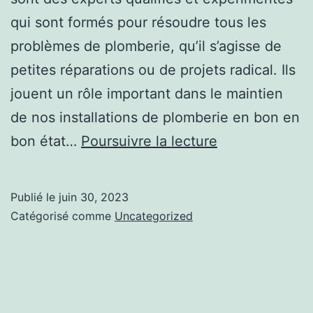
qui sont formés pour résoudre tous les
problèmes de plomberie, qu’il s’agisse de
petites réparations ou de projets radical. Ils
jouent un rôle important dans le maintien
de nos installations de plomberie en bon en
Les
bon état…
Poursuivre la lecture
sections
à
Publié le
juin 30, 2023
pratiquer
Catégorisé comme
Uncategorized
pour
devenir
plombier
chauffagiste