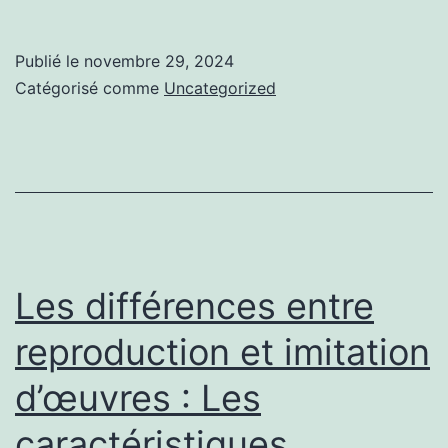
aspects
juridiques
Publié le
novembre 29, 2024
de
Catégorisé comme
Uncategorized
la
reproduction
de
tableaux
:
Les
Les différences entre
règles
reproduction et imitation
à
d’œuvres : Les
suivre.
caractéristiques