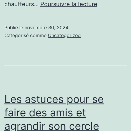
Les
chauffeurs…
Poursuivre la lecture
avantages
de
Publié le
novembre 30, 2024
choisir
Catégorisé comme
Uncategorized
un
chauffeur
VTC
pour
vos
trajets
Les astuces pour se
en
faire des amis et
ville
agrandir son cercle