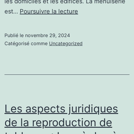
les domiciles et les édifices. La menuiserie
Les
est…
Poursuivre la lecture
astuces
pour
Publié le
novembre 29, 2024
réussir
Catégorisé comme
Uncategorized
la
menuiserie
actuelle
Les aspects juridiques
de la reproduction de