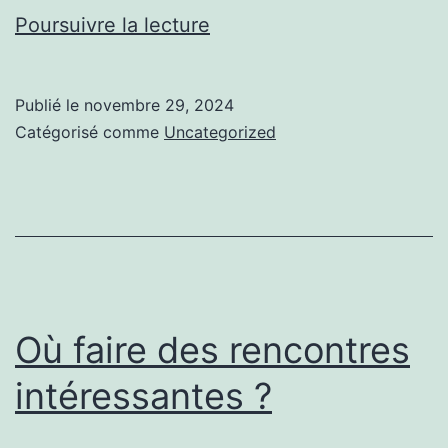
Les
Poursuivre la lecture
astuces
pour
Publié le
novembre 29, 2024
se
Catégorisé comme
Uncategorized
faire
des
amis
et
agrandir
son
Où faire des rencontres
cercle
intéressantes ?
social