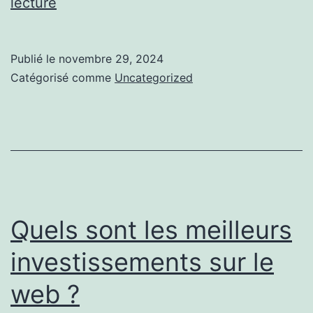
Les
lecture
différences
entre
Publié le
novembre 29, 2024
reproduction
Catégorisé comme
Uncategorized
et
imitation
d’œuvres
:
Les
caractéristiques
Quels sont les meilleurs
distinctes.
investissements sur le
web ?