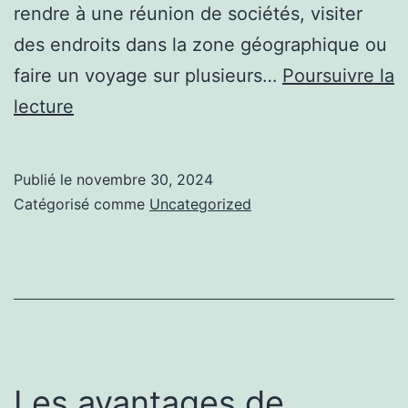
rendre à une réunion de sociétés, visiter
des endroits dans la zone géographique ou
faire un voyage sur plusieurs…
Poursuivre la
vtc
lecture
rentable
:
Publié le
novembre 30, 2024
Le
Catégorisé comme
Uncategorized
guide
complet
Les avantages de