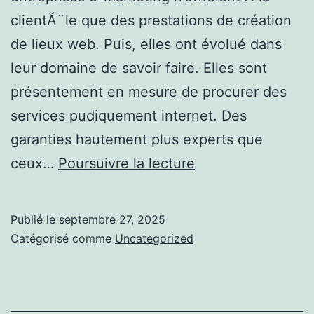
clientÃ¨le que des prestations de création
de lieux web. Puis, elles ont évolué dans
leur domaine de savoir faire. Elles sont
présentement en mesure de procurer des
services pudiquement internet. Des
garanties hautement plus experts que
Zoom
ceux…
Poursuivre la lecture
sur
augmenter
Publié le
septembre 27, 2025
passages
Catégorisé comme
Uncategorized
en
boutique