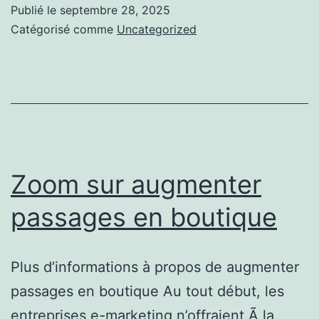
bougie
Publié le
septembre 28, 2025
:
Catégorisé comme
Uncategorized
Pourquoi
c’est
un
cadeau
parfait
et
Zoom sur augmenter
intemporel
passages en boutique
?
Plus d’informations à propos de augmenter
passages en boutique Au tout début, les
entreprises e-marketing n’offraient Ã la