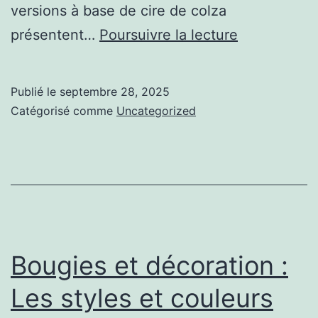
versions à base de cire de colza
Les
présentent…
Poursuivre la lecture
tendances
bougies
Publié le
septembre 28, 2025
du
Catégorisé comme
Uncategorized
moment
:
Les
nouveautés
en
matière
Bougies et décoration :
de
Les styles et couleurs
fabrication