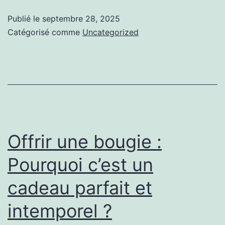
rituels
Publié le
septembre 28, 2025
bien-
Catégorisé comme
Uncategorized
être
:
Leur
rôle
dans
les
Offrir une bougie :
pratiques
Pourquoi c’est un
de
cadeau parfait et
yoga
et
intemporel ?
de