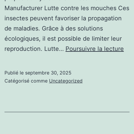
Manufacturer Lutte contre les mouches Ces
insectes peuvent favoriser la propagation
de maladies. Grâce à des solutions
écologiques, il est possible de limiter leur
Évi
reproduction. Lutte…
Poursuivre la lecture
la
pro
Publié le
septembre 30, 2025
des
Catégorisé comme
Uncategorized
mo
en
éle