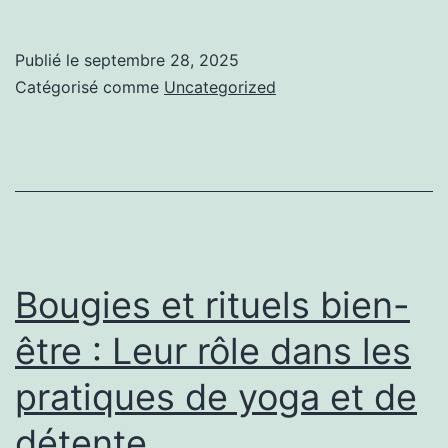
et
décoration
Publié le
septembre 28, 2025
:
Catégorisé comme
Uncategorized
Les
styles
et
couleurs
qui
subliment
Bougies et rituels bien-
une
être : Leur rôle dans les
pièce
pratiques de yoga et de
détente