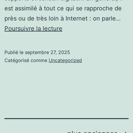
est assimilé à tout ce qui se rapproche de
près ou de très loin à Internet : on parle…
Lumière
Poursuivre la lecture
sur
Solution
Publié le
septembre 27, 2025
fidélité
Catégorisé comme
Uncategorized
pour
mon
magasin