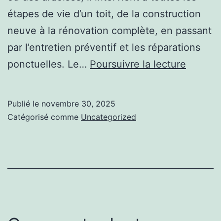
étapes de vie d’un toit, de la construction
neuve à la rénovation complète, en passant
par l’entretien préventif et les réparations
Quels
ponctuelles. Le…
Poursuivre la lecture
service
précis
Publié le
novembre 30, 2025
un
Catégorisé comme
Uncategorized
couvre
peut
vous
propos
selon
l’état