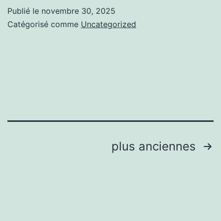
vou
Publié le
novembre 30, 2025
vou
Catégorisé comme
Uncategorized
sav
sur
dog
Pagination
plus anciennes
des
publications