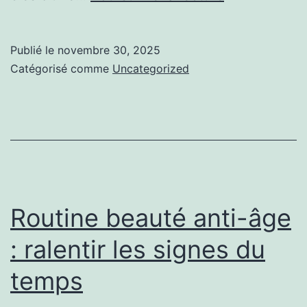
adapter
sa
Publié le
novembre 30, 2025
routine
Catégorisé comme
Uncategorized
beauté
au
fil
des
saisons
Routine beauté anti-âge
: ralentir les signes du
temps