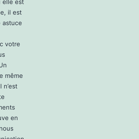
 elle est
, il est
e astuce
c votre
us
 Un
rie même
l n’est
te
ments
uve en
 nous