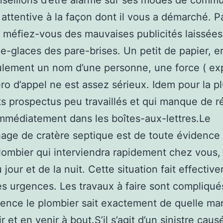
seillons d’être alarme sur ses modes de commu
e attentive à la façon dont il vous a démarché. P
méfiez-vous des mauvaises publicités laissées
ie-glaces des pare-brises. Un petit de papier, e
lement un nom d’une personne, une force ( exp
o d’appel ne est assez sérieux. Idem pour la pl
ts prospectus peu travaillés et qui manque de ré
immédiatement dans les boîtes-aux-lettres.Le
ge de cratère septique est de toute évidence
lombier qui interviendra rapidement chez vous,
 jour et de la nuit. Cette situation fait effectiv
es urgences. Les travaux à faire sont compliqué
nce le plombier sait exactement de quelle ma
 et en venir à bout.S’il s’agit d’un sinistre caus