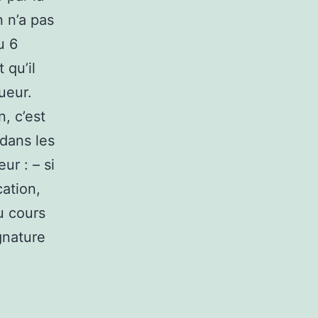
 n’a pas
u 6
 qu’il
ueur.
, c’est
, dans les
ur : – si
cation,
u cours
ignature