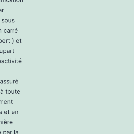
nication
ar
 sous
n carré
ert ) et
upart
activité
 assuré
 à toute
ement
s et en
nière
é par la