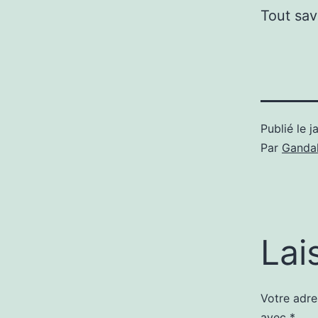
Tout sav
Publié le
j
Par
Gandal
Lai
Votre adre
avec
*