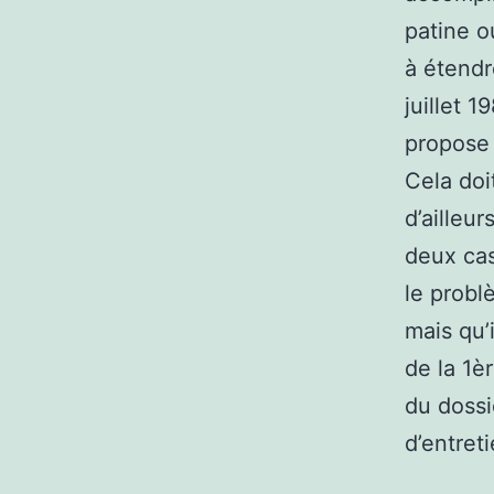
patine o
à étendr
juillet 1
propose 
Cela doi
d’ailleur
deux cas
le probl
mais qu’
de la 1èr
du dossi
d’entret