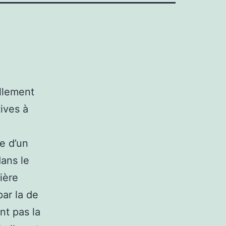
ellement
tives à
ie d’un
dans le
ière
par la de
nt pas la