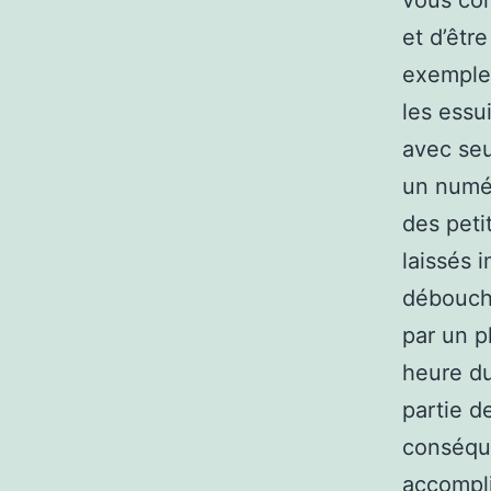
vous con
et d’êtr
exemple 
les essu
avec seu
un numér
des peti
laissés 
déboucha
par un p
heure du
partie d
conséque
accomplir