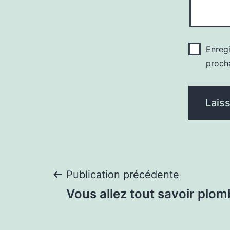
Enreg
proch
Navigation
Publication précédente
Vous allez tout savoir plom
de