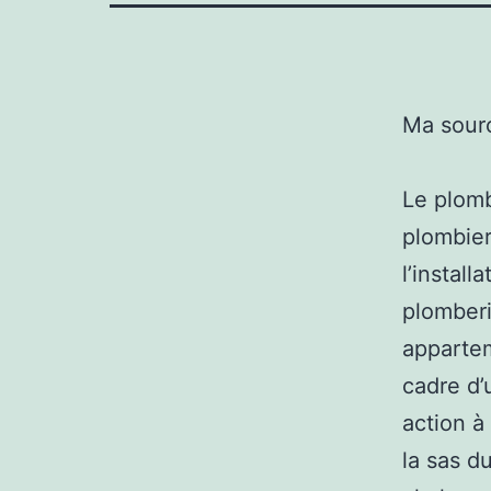
Ma sour
Le plomb
plombier
l’install
plomberie
appartem
cadre d’
action à 
la sas d