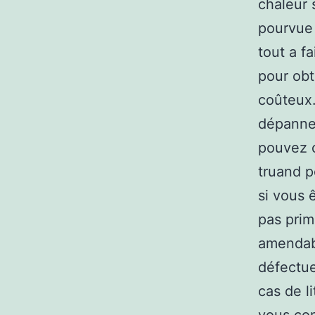
chaleur 
pourvue 
tout a f
pour ob
coûteux.
dépanneu
pouvez c
truand p
si vous ê
pas prim
amendabl
défectue
cas de l