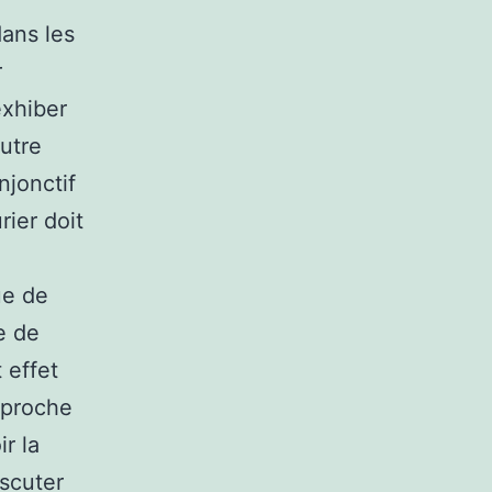
dans les
r
exhiber
Outre
njonctif
rier doit
ue de
e de
t effet
 proche
r la
iscuter