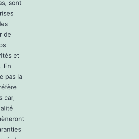
as, sont
rises
des
r de
os
ités et
. En
e pas la
réfère
s car,
alité
mèneront
aranties