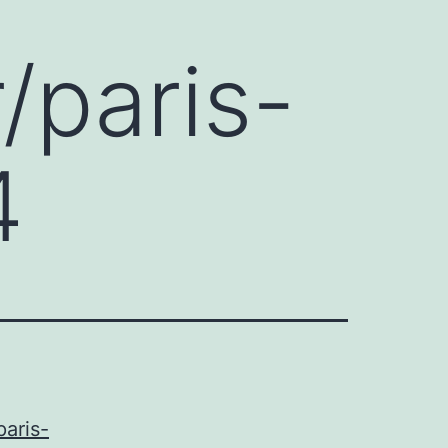
r/paris-
4
paris-