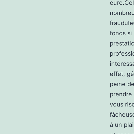
euro.Cel
nombreus
fraudule
fonds si
prestati
professi
intéress
effet, g
peine de
prendre 
vous ris
fâcheuse
à un pla