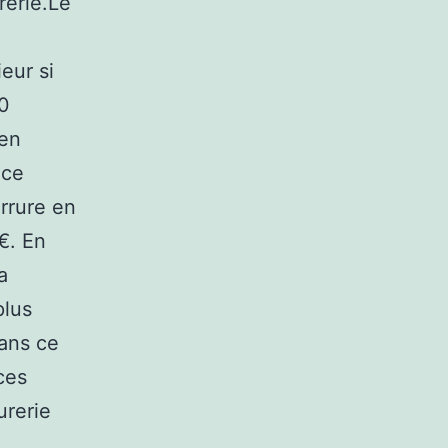
rerie.Le
eur si
30
ien
nce
rrure en
€. En
a
plus
ans ce
ces
urerie