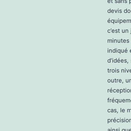
et sans 
devis do
équipeme
c’est un
minutes 
indiqué 
d’idées,
trois ni
outre, u
réceptio
fréqueme
cas, le 
précisio
ainsi qu