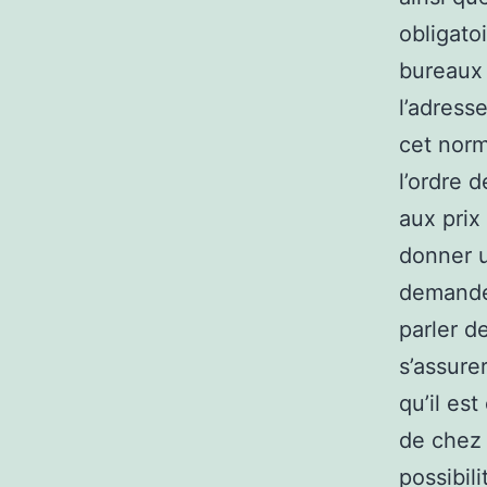
obligato
bureaux d
l’adress
cet norm
l’ordre 
aux prix 
donner u
demandés
parler d
s’assurer
qu’il es
de chez 
possibil