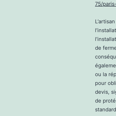
75/pari
L’artisan
l’install
l’install
de ferme
conséque
égalemen
ou la ré
pour obl
devis, s
de proté
standard