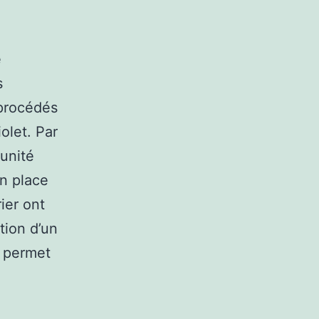
e
s
e procédés
olet. Par
tunité
n place
ier ont
tion d’un
i permet