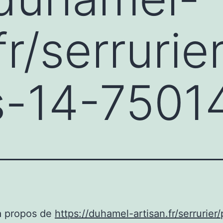
fr/serrurie
s-14-7501
à propos de
https://duhamel-artisan.fr/serrurier/