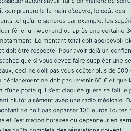
posséder aucun savoir-faire en matière de serru
it comprendre le la main d’œuvre, le coût des
nts tel qu’une serrures par exemple, les supéri
 jour férié, un weekend ou après une certaine 
notamment. Le montant total doit apercevoir b
et doit être respecté. Pour avoir déjà un confia
 sachez que si vous devez faire suppléer une se
veaux, ceci ne doit pas vous coûter plus de 500 
n déplacement ne doit pas revenir 60 € et que l
n d’une porte qui s’est claquée guère se fait le 
nt plutôt aisément avec une radio médicale. D
montant ne doit pas dépasser 100 euros.Toutes 
ns et l’estimation horaires du depanneur en serr
e les coûts complets des réparations doivent