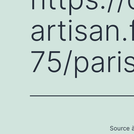
artisan.
75/pari
Source 