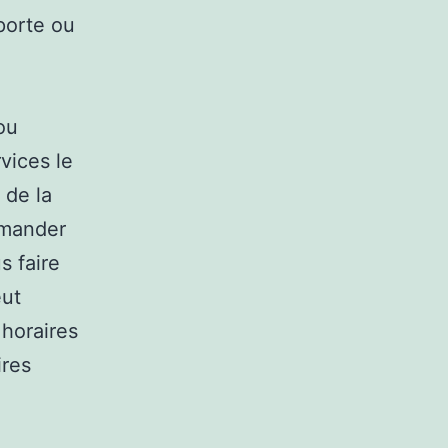
porte ou
ou
vices le
 de la
emander
s faire
eut
 horaires
ires