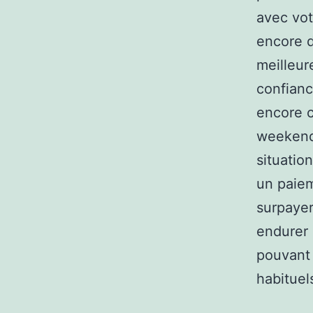
avec vot
encore d
meilleur
confianc
encore c
weekend, 
situatio
un paiem
surpayer
endurer 
pouvant 
habituel