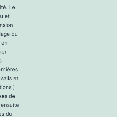
ité. Le
u et
ansion
clage du
r en
ier-
s
ernières
salis et
ions )
uses de
 ensuite
es du