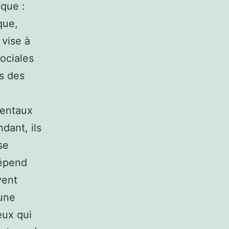
que :
que,
 vise à
sociales
es des
mentaux
dant, ils
se
dépend
vent
 une
eux qui