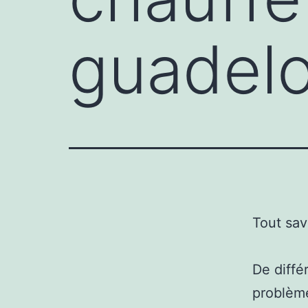
guadel
Tout sav
De diffé
problème