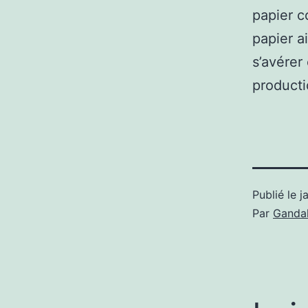
papier c
papier a
s’avérer
producti
Publié le
j
Par
Gandal