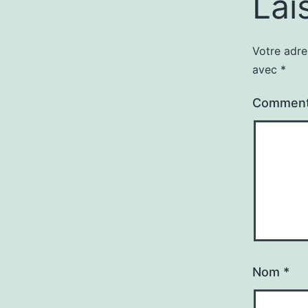
Lai
Votre adre
avec
*
Comment
Nom
*