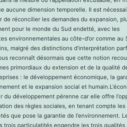
dans la mesure où l’appellation excusable, en fr
ue aucune dimension temporelle. Il est nécessai
r de réconcilier les demandes du expansion, pl
ent pour le monde du Sud endetté, avec les
tes environnementales au côte-d’or comme au 
s, malgré des distinctions d’interprétation parf
tous reconnaît désormais que cette notion recou
rmes primordiaux du extension et de la qualité d
eprises : le développement économique, la gar
nnement et le expansion social et humain.L’éco
r du développement pérenne car elle offre l’op
ration des règles sociales, en tenant compte les
étés que pose la garantie de l’environnement. L
s trois particulatités engendre les trois qualités