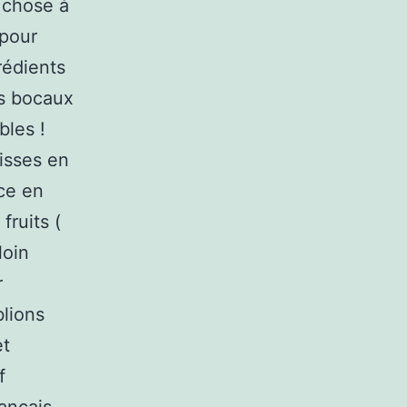
 chose à
 pour
rédients
s bocaux
bles !
isses en
nce en
fruits (
loin
r
blions
et
f