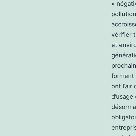
» négati
pollution
accroiss
vérifier
et envir
générati
prochai
forment 
ont l’ai
d’usage 
désormai
obligato
entrepri