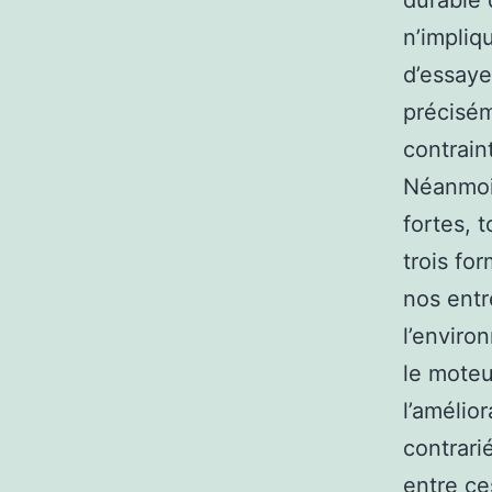
durable 
n’impliq
d’essaye
précisém
contrain
Néanmoin
fortes, 
trois fo
nos entr
l’enviro
le moteu
l’amélio
contrari
entre ce