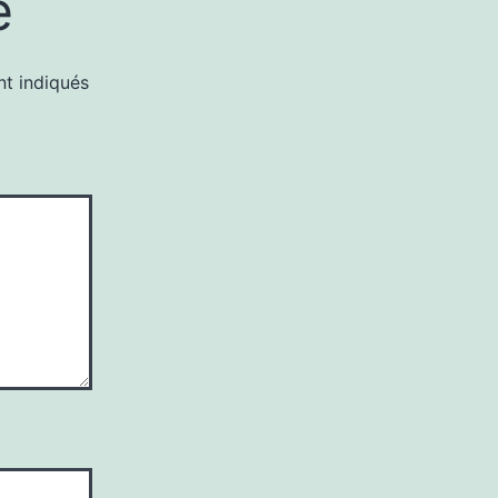
e
nt indiqués