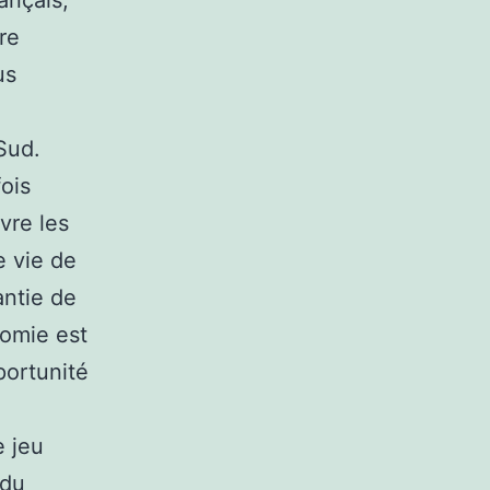
ançais,
re
us
Sud.
ois
vre les
e vie de
antie de
nomie est
portunité
e jeu
 du