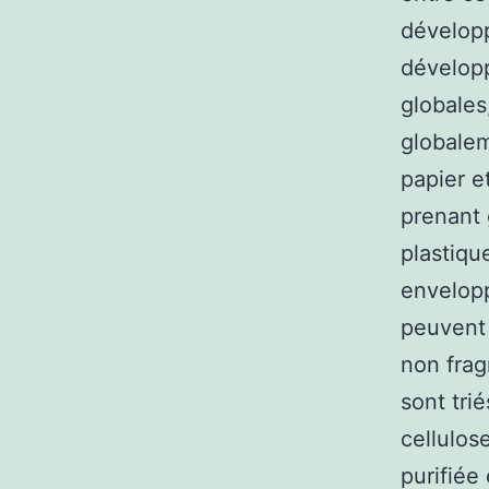
développ
développ
globales
globalem
papier et
prenant 
plastiqu
envelopp
peuvent 
non frag
sont tri
cellulos
purifiée