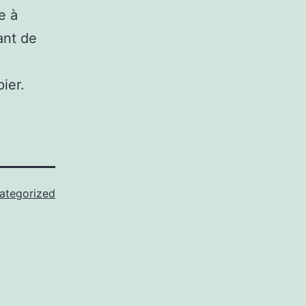
e à
ant de
ier.
ategorized