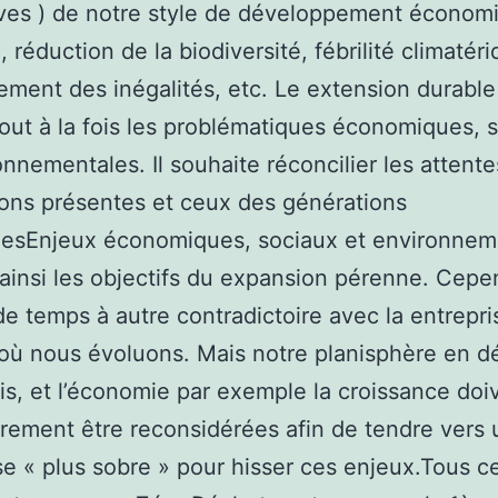
ves ) de notre style de développement économi
, réduction de la biodiversité, fébrilité climatéri
ement des inégalités, etc. Le extension durable
 tout à la fois les problématiques économiques, 
onnementales. Il souhaite réconcilier les attent
ons présentes et ceux des générations
nesEnjeux économiques, sociaux et environne
ainsi les objectifs du expansion pérenne. Cepen
r de temps à autre contradictoire avec la entrepri
où nous évoluons. Mais notre planisphère en 
s, et l’économie par exemple la croissance doi
irement être reconsidérées afin de tendre vers
se « plus sobre » pour hisser ces enjeux.Tous c