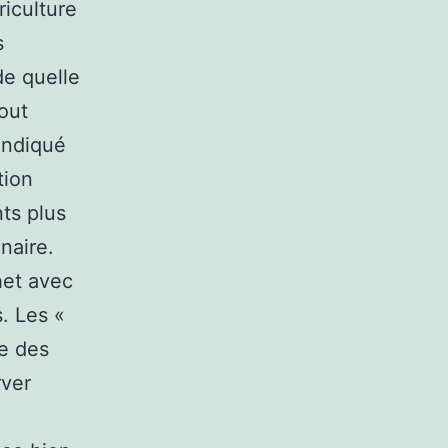
riculture
s
 de quelle
out
 indiqué
tion
ts plus
naire.
het avec
. Les «
re des
rver