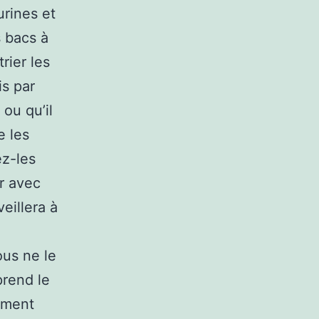
urines et
s bacs à
rier les
is par
ou qu’il
e les
ez-les
r avec
veillera à
ous ne le
prend le
ement