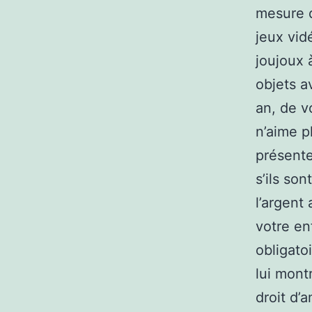
mesure q
jeux vid
joujoux 
objets a
an, de v
n’aime p
présente
s’ils so
l’argent 
votre en
obligato
lui mont
droit d’