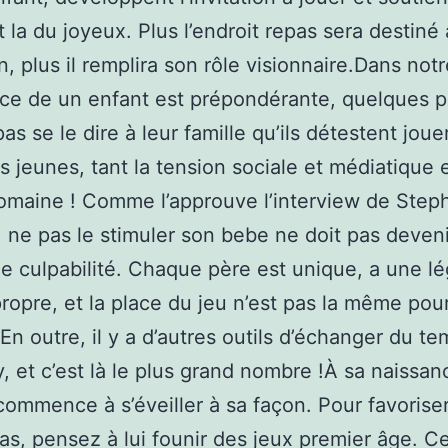
t la du joyeux. Plus l’endroit repas sera destiné 
on, plus il remplira son rôle visionnaire.Dans not
ace de un enfant est prépondérante, quelques 
as se le dire à leur famille qu’ils détestent jou
us jeunes, tant la tension sociale et médiatique 
omaine ! Comme l’approuve l’interview de Step
, ne pas le stimuler son bebe ne doit pas deven
e culpabilité. Chaque père est unique, a une l
ropre, et la place du jeu n’est pas la même pou
En outre, il y a d’autres outils d’échanger du t
, et c’est là le plus grand nombre !À sa naissan
ommence à s’éveiller à sa façon. Pour favorise
as, pensez à lui founir des jeux premier âge. C