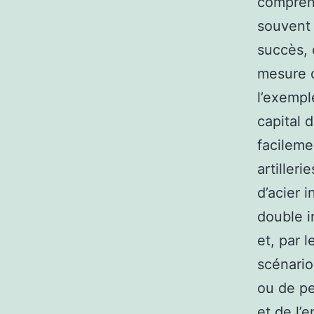
comprend
souvent 
succès, c
mesure o
l’exemple
capital 
facileme
artiller
d’acier 
double i
et, par l
scénario
ou de pe
et de l’