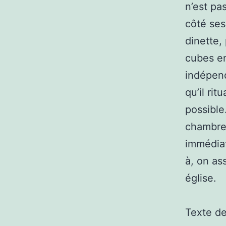
n’est pa
côté ses 
dinette, 
cubes en
indépend
qu’il rit
possible
chambre 
immédiat
à, on as
église.
Texte d