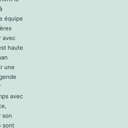
à
re équipe
pères
er avec
est haute
han
ir une
égende
r
emps avec
ce,
r son
e sont