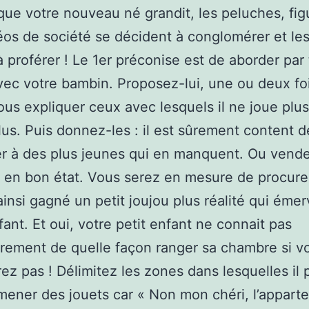
ue votre nouveau né grandit, les peluches, fig
éos de société se décident à conglomérer et le
à proférer ! Le 1er préconise est de aborder par t
vec votre bambin. Proposez-lui, une ou deux fo
ous expliquer ceux avec lesquels il ne joue plus 
lus. Puis donnez-les : il est sûrement content d
r à des plus jeunes qui en manquent. Ou vend
nt en bon état. Vous serez en mesure de procure
ainsi gagné un petit joujou plus réalité qui émer
fant. Et oui, votre petit enfant ne connait pas
irement de quelle façon ranger sa chambre si v
rez pas ! Délimitez les zones dans lesquelles il 
amener des jouets car « Non mon chéri, l’appart