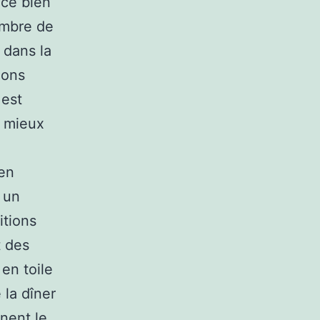
nce bien
ombre de
« dans la
nons
 est
e mieux
 en
t un
itions
t des
en toile
 la dîner
nnent le