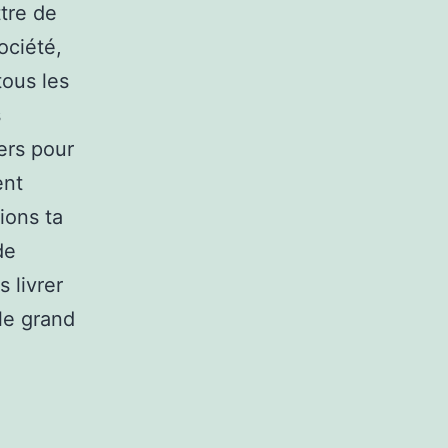
ttre de
ociété,
tous les
s
ers pour
ent
ions ta
de
 livrer
 le grand