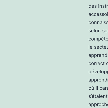
des inst
accessoi
connaiss
selon so
compéten
le secte
apprend 
correct 
développ
apprendr
où il ca
s’étalen
approche