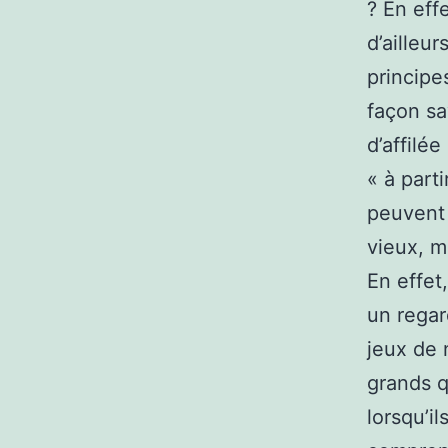
? En eff
d’ailleu
principes
façon sa
d’affilée
« à part
peuvent 
vieux, m
En effet
un regar
jeux de 
grands q
lorsqu’i