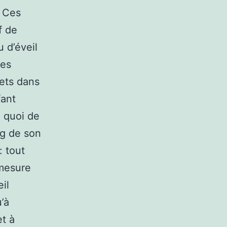
. Ces
f de
 d’éveil
ses
uets dans
fant
, quoi de
ng de son
 tout
 mesure
il
’à
t à