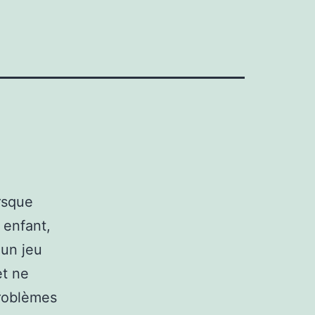
rsque
 enfant,
 un jeu
et ne
roblèmes