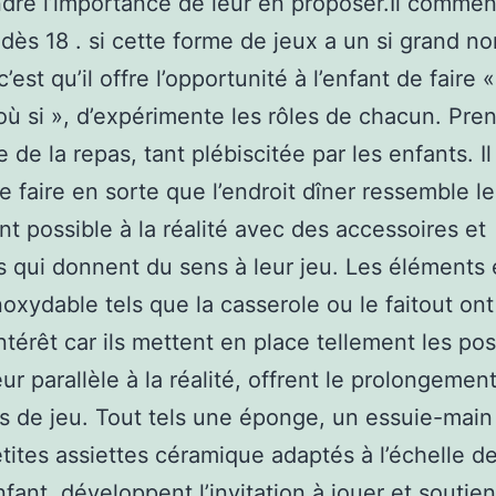
re l’importance de leur en proposer.Il comme
dès 18 . si cette forme de jeux a un si grand n
’est qu’il offre l’opportunité à l’enfant de faire 
ù si », d’expérimente les rôles de chacun. Pre
 de la repas, tant plébiscitée par les enfants. Il
de faire en sorte que l’endroit dîner ressemble l
nt possible à la réalité avec des accessoires et
ies qui donnent du sens à leur jeu. Les éléments
inoxydable tels que la casserole ou le faitout on
ntérêt car ils mettent en place tellement les pos
eur parallèle à la réalité, offrent le prolongemen
s de jeu. Tout tels une éponge, un essuie-main 
tites assiettes céramique adaptés à l’échelle de
enfant, développent l’invitation à jouer et soutie