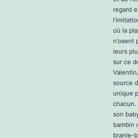
regard e
l’imitati
où la pl
n’osent p
leurs pl
sur ce d
Valentin
source d
unique p
chacun. 
son baby
bambin c
branle-b