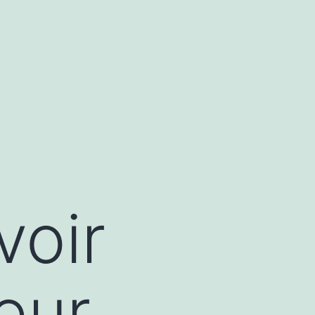
voir
eur