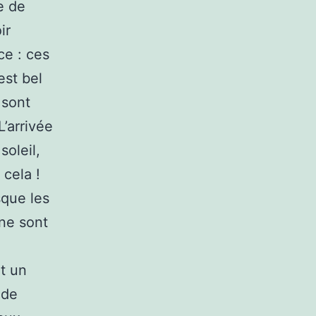
te de
ir
ce : ces
est bel
 sont
L’arrivée
soleil,
 cela !
sque les
 ne sont
et un
 de