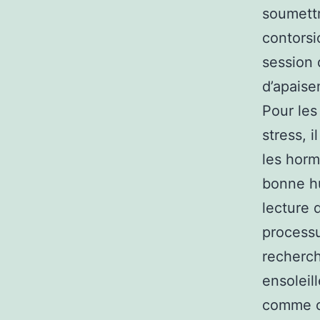
soumett
contorsi
session 
d’apaise
Pour les
stress, 
les horm
bonne h
lecture d
processu
recherch
ensoleil
comme ce