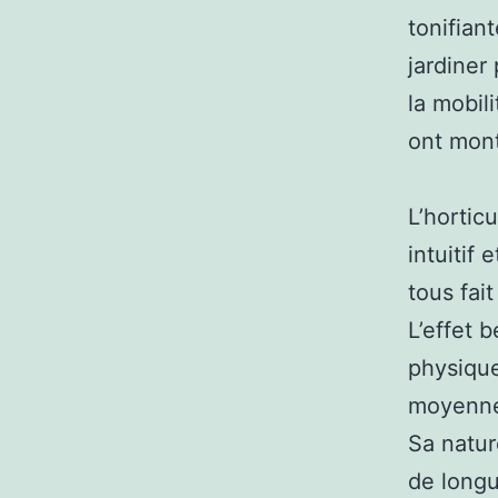
tonifian
jardiner
la mobil
ont mont
L’hortic
intuitif
tous fai
L’effet b
physique
moyenne 
Sa natur
de longu