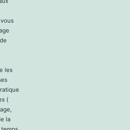
aux
i vous
nage
 de
e les
ses
ratique
es (
tage,
e la
r temps