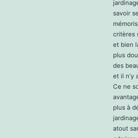
jardinage
savoir s
mémorise
critères
et bien 
plus dou
des beau
et il n’y
Ce ne so
avantage
plus à d
jardinag
atout sa