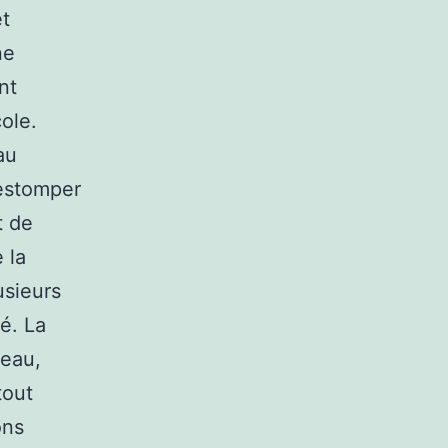
t
ne
nt
ole.
au
’estomper
t de
 la
lusieurs
é. La
 eau,
tout
ons