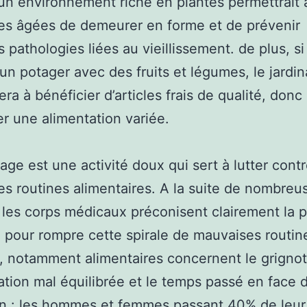
un environnement riche en plantes permettrait 
es âgées de demeurer en forme et de prévenir
s pathologies liées au vieillissement. de plus, s
 un potager avec des fruits et légumes, le jardi
era à bénéficier d’articles frais de qualité, donc
r une alimentation variée.
nage est une activité doux qui sert à lutter contr
s routines alimentaires. A la suite de nombreu
 les corps médicaux préconisent clairement la p
n pour rompre cette spirale de mauvaises routin
i, notamment alimentaires concernent le grigno
tation mal équilibrée et le temps passé en face d
on : les hommes et femmes passant 40% de leu