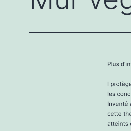
Plus d’i
l protèg
les conc
Inventé 
cette th
atteints