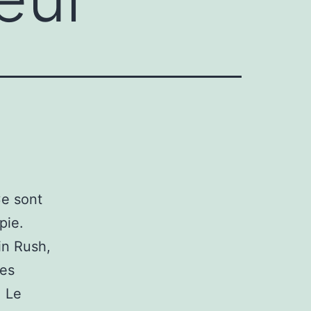
Ce sont
pie.
in Rush,
nes
. Le