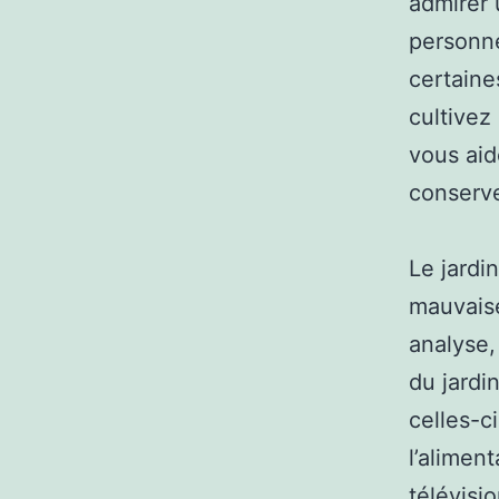
admirer 
personn
certaine
cultivez
vous aid
conserve
Le jardi
mauvaise
analyse,
du jardi
celles-c
l’alimen
télévisi