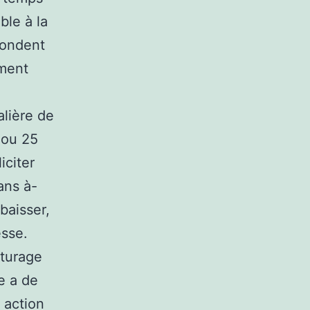
ble à la
pondent
iment
lière de
s ou 25
iciter
ans à-
baisser,
esse.
uturage
e a de
 action