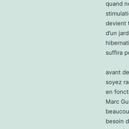
quand no
stimula
devient 
d’un jar
hibernat
suffira p
avant de
soyez ra
en fonct
Marc Gué
beaucoup
besoin d