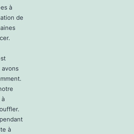
ées à
dation de
caines
cer.
est
n avons
iemment.
notre
 à
uffler.
r pendant
te à