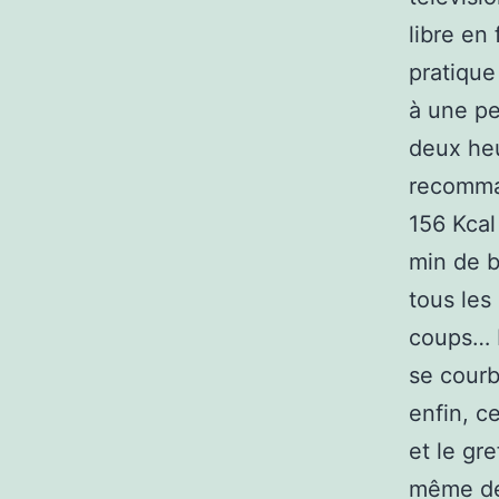
libre en
pratique
à une pe
deux heu
recomman
156 Kcal
min de b
tous les
coups… L
se courb
enfin, c
et le gr
même des