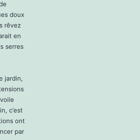
 de
ues doux
us rêvez
arait en
s serres
 jardin,
ntensions
voile
n, c’est
tions ont
ncer par