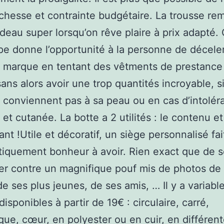
 richesse et contrainte budgétaire. La trousse r
adeau super lorsqu’on rêve plaire à prix adapté.
e donne l’opportunité à la personne de décele
 marque en tentant des vêtments de prestance
ans alors avoir une trop quantités incroyable, si
e conviennent pas à sa peau ou en cas d’intolér
 et cutanée. La botte a 2 utilités : le contenu et
nt !Utile et décoratif, un siège personnalisé fai
iquement bonheur à avoir. Rien exact que de 
r contre un magnifique pouf mis de photos de
 de ses plus jeunes, de ses amis, … Il y a variabl
isponibles à partir de 19€ : circulaire, carré,
que, cœur, en polyester ou en cuir, en différen