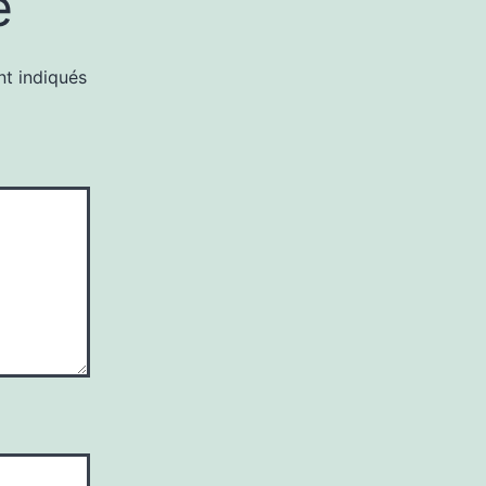
e
nt indiqués