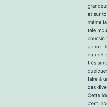
grandeur
et sur t
même la 
taie mou
coussin
genre : l
naturell
très simp
quelques
faire à 
des dive
Cette id
c’est in