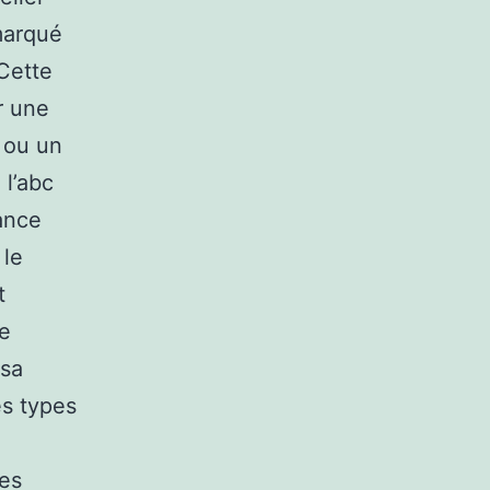
emarqué
 Cette
r une
 ou un
 l’abc
ance
 le
t
se
 sa
es types
tes