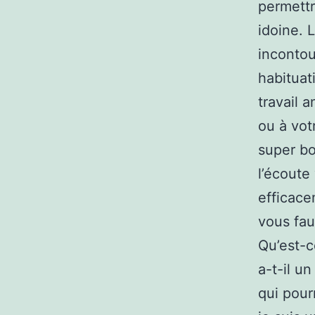
permettr
idoine. 
incontou
habituat
travail 
ou à vot
super bo
l’écoute
efficace
vous fau
Qu’est-c
a-t-il u
qui pourr