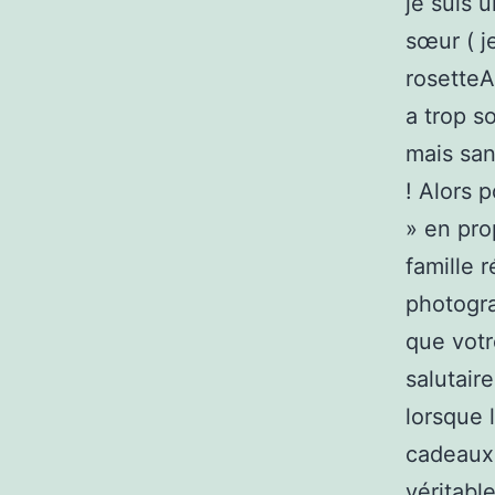
je suis 
sœur ( j
rosetteA
a trop s
mais san
! Alors 
» en pro
famille 
photogra
que votr
salutair
lorsque 
cadeaux
véritable