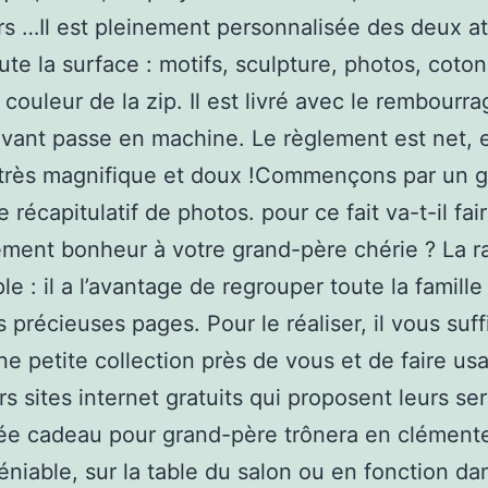
s …Il est pleinement personnalisée des deux a
oute la surface : motifs, sculpture, photos, coto
couleur de la zip. Il est livré avec le rembourra
vant passe en machine. Le règlement est net, e
 très magnifique et doux !Commençons par un 
e récapitulatif de photos. pour ce fait va-t-il fai
ement bonheur à votre grand-père chérie ? La r
le : il a l’avantage de regrouper toute la famille
 précieuses pages. Pour le réaliser, il vous suff
une petite collection près de vous et de faire us
rs sites internet gratuits qui proposent leurs ser
ée cadeau pour grand-père trônera en clémente
déniable, sur la table du salon ou en fonction da