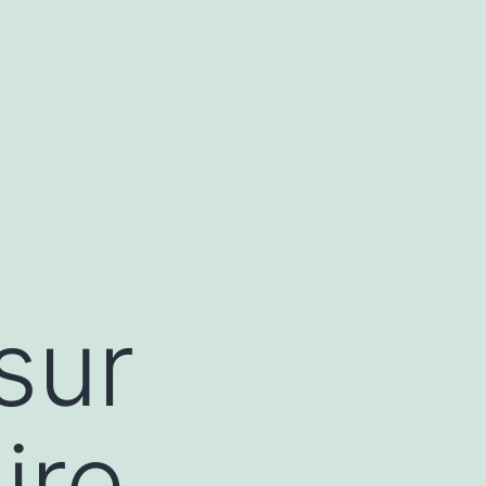
sur
ire