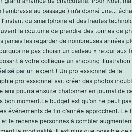
un grand amatrice de charcuterie. Pour Noël, ma
e l’embrasse au passage ) m’a donné une… écha
 l’instant du smartphone et des hautes technol
ouvent la coutume de prendre des tonnes de p
s jamais les regarder de nombreuses années pl
pourquoi ne pas choisir un cadeau « retour aux 
posant à votre collègue un shooting illustration
réalisé par un expert ! Un professionnel de la
phie professionnel sait créer des photos inoubl
e ami pourra ensuite chatonner en journal de c
es bon moment.Le budget est qu’on ne peut pas 
les événements de fin d’année approchent. Le t
 et le recense personnes à combler augmenten
ment la prodigalité. Il est plus que possible de r