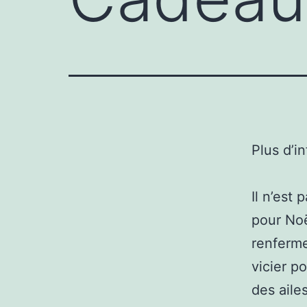
Plus d’i
Il n’est
pour Noë
renferme
vicier p
des aile