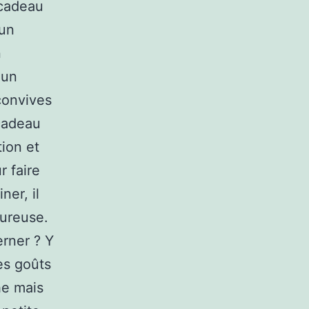
 cadeau
 un
n
 un
 convives
 cadeau
ion et
r faire
ner, il
eureuse.
erner ? Y
es goûts
che mais