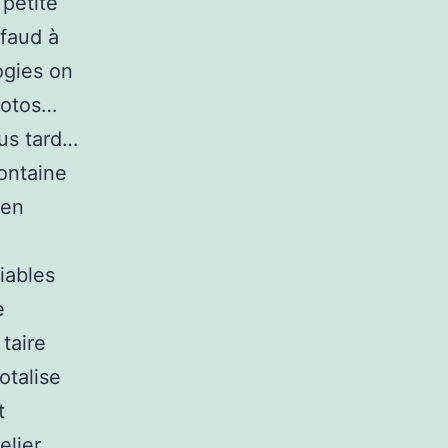
 petite
faud à
ogies on
hotos…
us tard…
fontaine
 en
iables
e
taire
otalise
t
elier