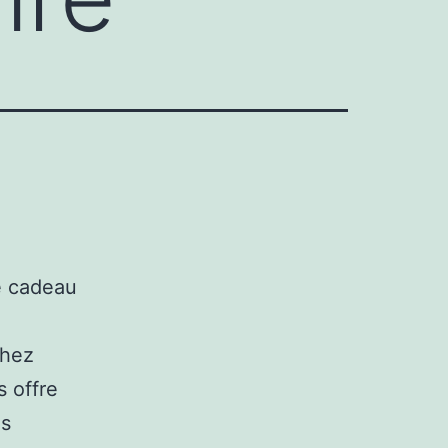
de cadeau
chez
s offre
us