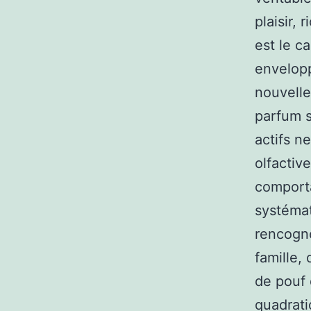
plaisir,
est le c
envelopp
nouvelle
parfum s
actifs n
olfactive
comporta
systémat
rencogne
famille,
de pouf d
quadrati