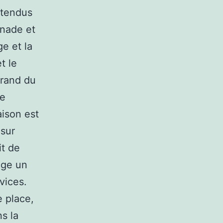
ttendus
nnade et
ge et la
t le
grand du
re
aison est
 sur
it de
age un
vices.
 place,
ns la