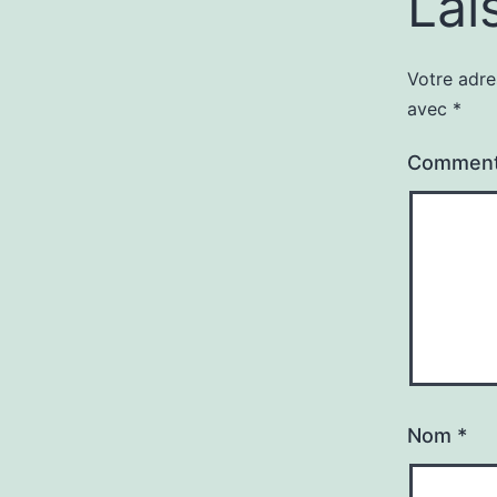
Lai
Votre adre
avec
*
Comment
Nom
*