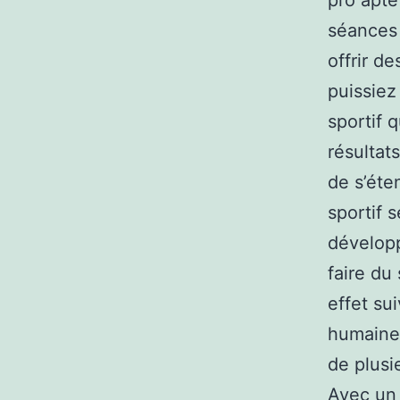
pro apte
séances 
offrir d
puissiez 
sportif 
résultat
de s’éte
sportif 
développ
faire du
effet su
humaine.
de plusi
Avec un 