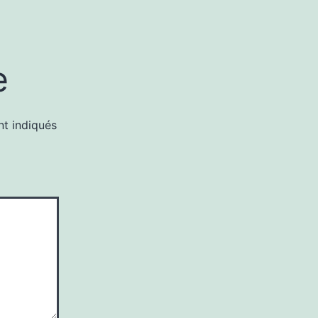
e
nt indiqués