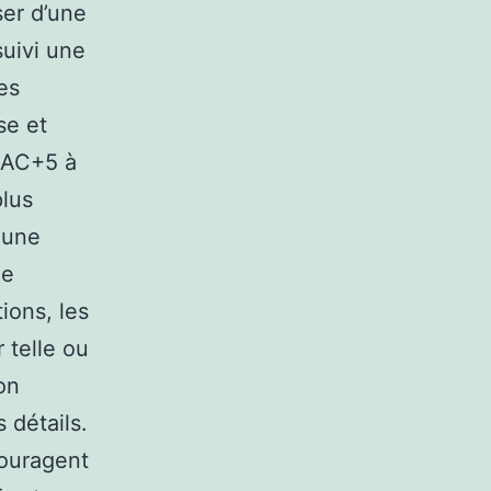
ser d’une
suivi une
es
se et
 BAC+5 à
plus
 une
ne
ions, les
 telle ou
on
 détails.
couragent