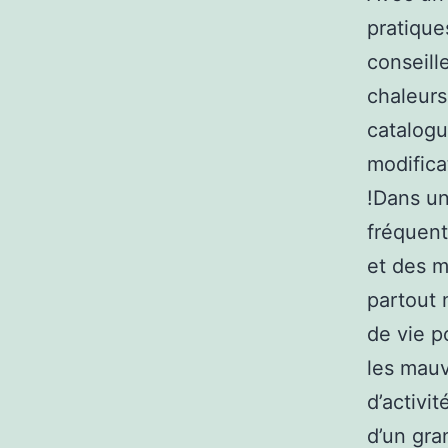
pratiques
conseill
chaleurs
catalog
modifica
!Dans un
fréquent
et des 
partout 
de vie p
les mauv
d’activi
d’un gra