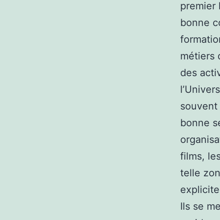
premier 
bonne co
formatio
métiers 
des acti
l’Univer
souvent 
bonne s
organisa
films, l
telle zo
explicit
Ils se m