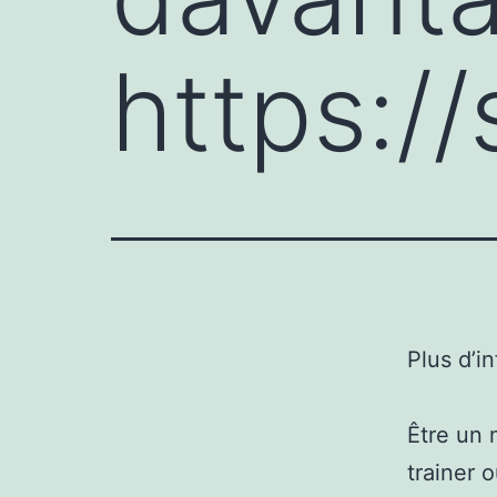
https:/
Plus d’i
Être un 
trainer 