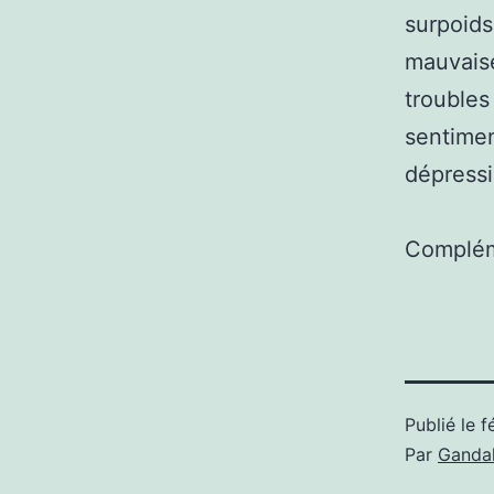
surpoids
mauvaise
troubles
sentimen
dépressi
Complém
Publié le
f
Par
Gandal