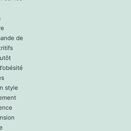
s
re
mande de
itifs
utôt
d’obésité
es
n style
vement
sence
ansion
e