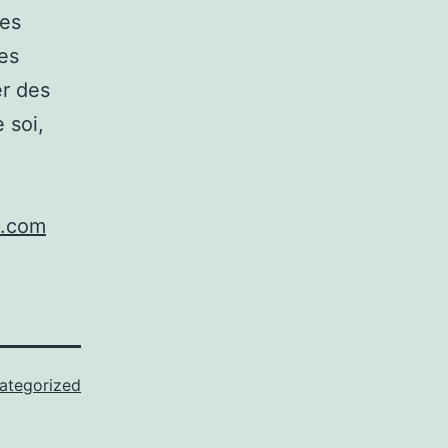
Les
des
er des
 soi,
o.com
ategorized