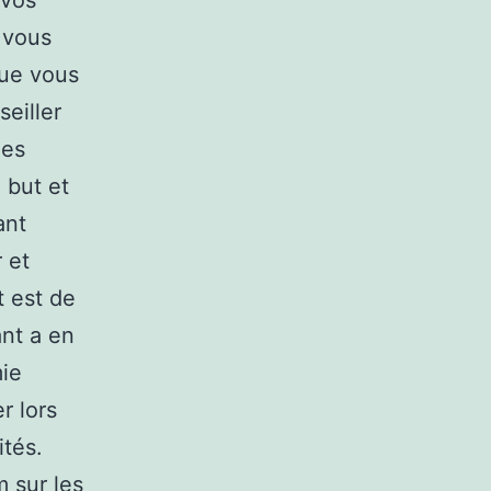
 vos
 vous
que vous
seiller
les
 but et
ant
 et
t est de
nt a en
mie
r lors
ités.
 sur les