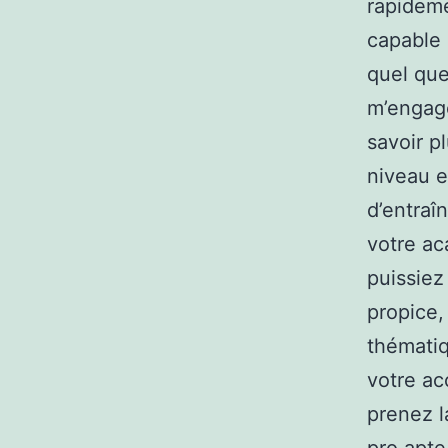
rapideme
capable 
quel que 
m’engage
savoir p
niveau e
d’entraî
votre ac
puissiez
propice,
thématiq
votre ac
prenez 