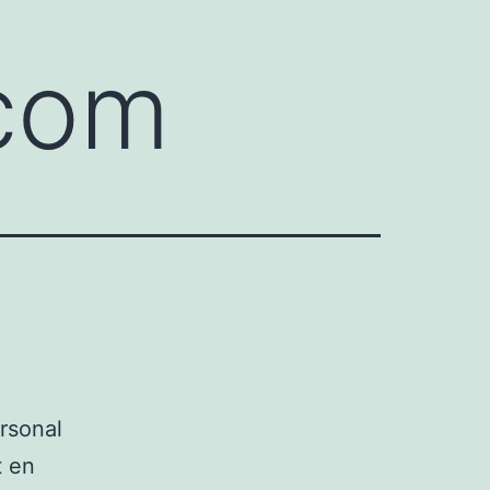
.com
ersonal
t en