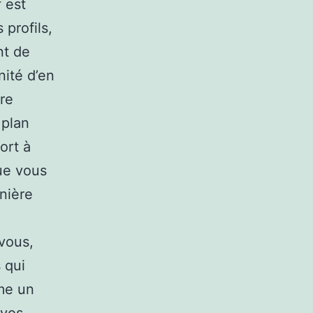
 est
profils,
nt de
nité d’en
re
 plan
ort à
ue vous
nière
vous,
 qui
me un