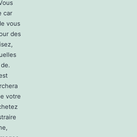
 Vous
 car
de vous
pour des
isez,
uelles
 de.
est
archera
e votre
chetez
traire
ne,