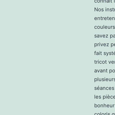
connaît 
Nos inst
entreten
couleurs
savez pa
privez p
fait sy
tricot v
avant po
plusieur
séances 
les pièc
bonheur 
coloris 