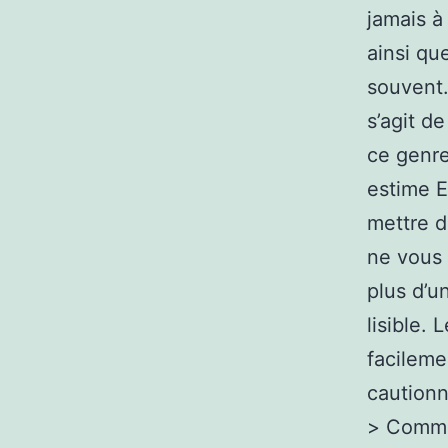
jamais à
ainsi qu
souvent.
s’agit d
ce genre
estime E
mettre d
ne vous 
plus d’u
lisible.
facileme
cautionn
> Commen