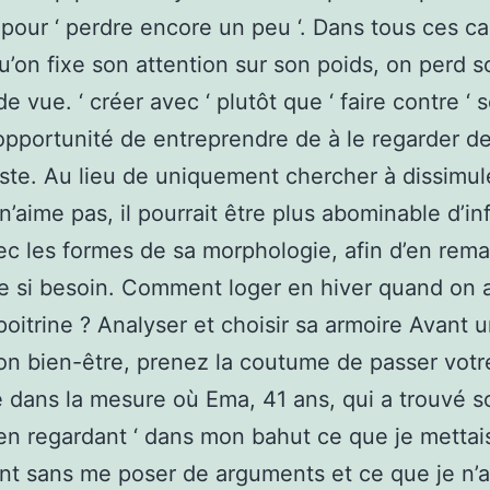
r pour ‘ perdre encore un peu ‘. Dans tous ces ca
u’on fixe son attention sur son poids, on perd s
e vue. ‘ créer avec ‘ plutôt que ‘ faire contre ‘ 
opportunité de entreprendre de à le regarder d
iste. Au lieu de uniquement chercher à dissimul
 n’aime pas, il pourrait être plus abominable d’i
ec les formes de sa morphologie, afin d’en rema
bre si besoin. Comment loger en hiver quand on 
poitrine ? Analyser et choisir sa armoire Avant 
on bien-être, prenez la coutume de passer votr
 dans la mesure où Ema, 41 ans, qui a trouvé s
en regardant ‘ dans mon bahut ce que je mettai
nt sans me poser de arguments et ce que je n’ar