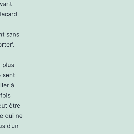
Avant
lacard
nt sans
rter’.
 plus
e sent
ller à
fois
eut être
ce qui ne
us d’un