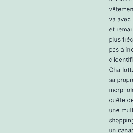
vêtement
va avec 
et remar
plus fré
pas à in
d’identi
Charlott
sa propr
morpholo
quête de
une mult
shopping
un canap