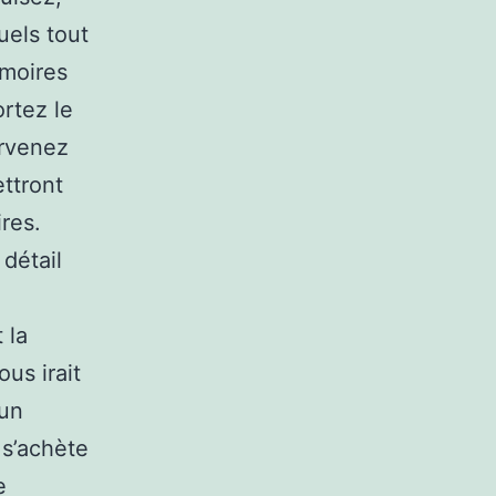
uels tout
rmoires
rtez le
arvenez
ettront
res.
détail
 la
us irait
 un
 s’achète
e