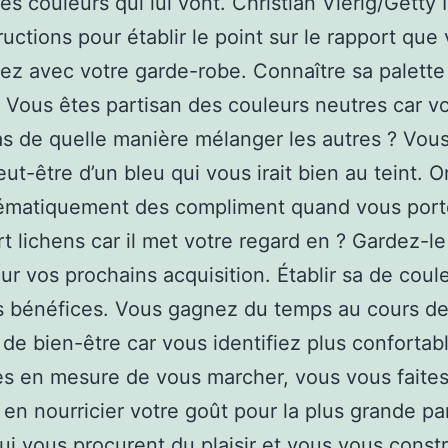
les couleurs qui lui vont. Christian Vierig/Getty
ructions pour établir le point sur le rapport que
ez avec votre garde-robe. Connaître sa palette
 Vous êtes partisan des couleurs neutres car v
s de quelle manière mélanger les autres ? Vou
eut-être d’un bleu qui vous irait bien au teint. 
stématiquement des compliment quand vous port
ert lichens car il met votre regard en ? Gardez-l
ur vos prochains acquisition. Établir sa de coul
s bénéfices. Vous gagnez du temps au cours d
de bien-être car vous identifiez plus conforta
es en mesure de vous marcher, vous vous faite
en nourricier votre goût pour la plus grande pa
qui vous procurent du plaisir et vous vous const