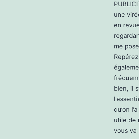
PUBLICIT
une viré
en revue
regardan
me poser
Repérez 
égalemen
fréquemm
bien, il 
l’essent
qu’on l’a
utile de
vous va 