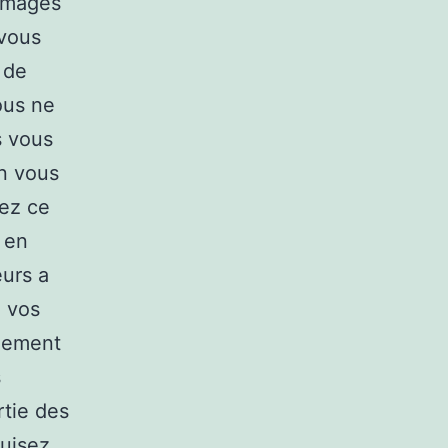
 Images
 vous
 de
ous ne
s vous
On vous
ez ce
e en
eurs a
e vos
blement
s
rtie des
ruisez,