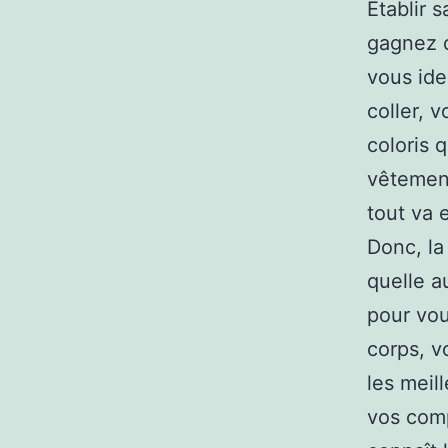
Établir 
gagnez 
vous ide
coller, 
coloris 
vêtement
tout va 
Donc, l
quelle a
pour vou
corps, v
les meil
vos comp