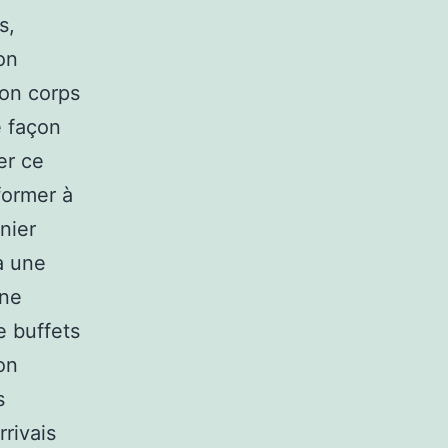
s,
on
son corps
e façon
er ce
nformer à
nier
a une
une
e buffets
on
s
rivais