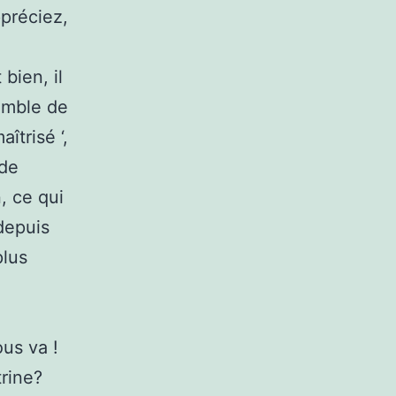
ppréciez,
bien, il
semble de
îtrisé ‘,
 de
, ce qui
depuis
plus
us va !
rine?