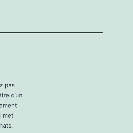
ez pas
être d’un
quement
l met
hats.