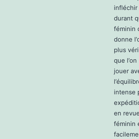
infléchi
durant q
féminin d
donne l’
plus vér
que l’on
jouer av
l’équili
intense 
expéditi
en revue
féminin 
facileme