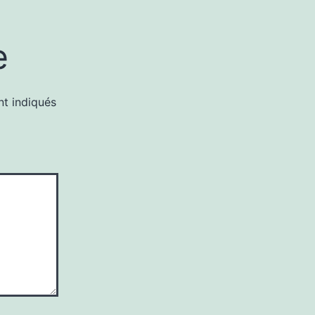
e
nt indiqués