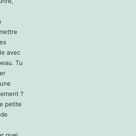
rire,
n
rmettre
pes
-le avec
peau. Tu
er
 une
itement ?
e petite
 de
ar quel