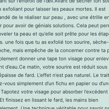
ant sur l’endroit de l’œil.Avant de sécher ton sou
n exfoliant pour laisser les peaux mortes. Il est
dé de le réaliser sur peau , avec une étrille e
r pour avoir de génials solutions. Cela peut pe
veler ta peau et qu’elle soit prête pour les éta
s. une fois que tu as exfolié ton sourire, sèche
che, mais empêche de la concerner contre ta 
plement donner une tape ton visage pour enlev
nt d’eau.Ce matin, votre sourire est réduit sous
paisse de fard. L’effet n’est pas naturel. Le tra
-vous simplement d’un fichu en papier ou d’un
Tapotez votre visage pour absorber l’excédent
Et finissez en lissant le fard, les mains bien
alement. Une technique véritable pour savoir p