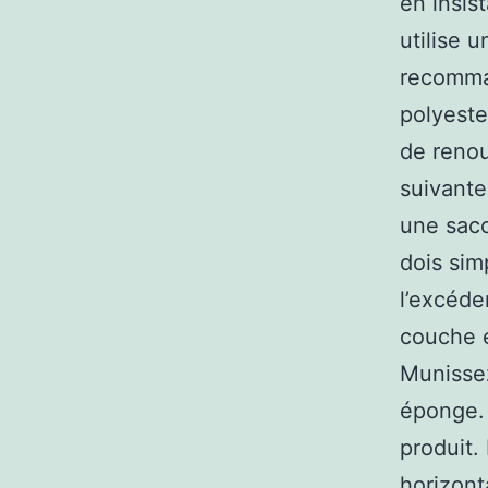
en insist
utilise u
recomman
polyeste
de renou
suivante
une saco
dois sim
l’excéde
couche é
Munissez
éponge. 
produit. 
horizont