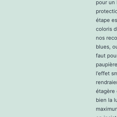
pour un l
protecti
étape es
coloris 
nos reco
blues, o
faut pou
paupière
l’effet s
rendraie
étagère 
bien la l
maximum