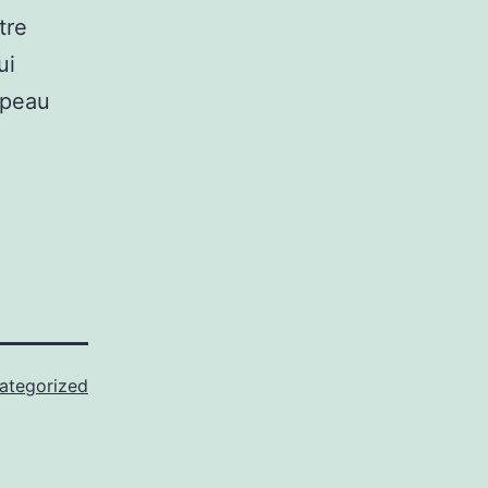
tre
ui
 peau
ategorized