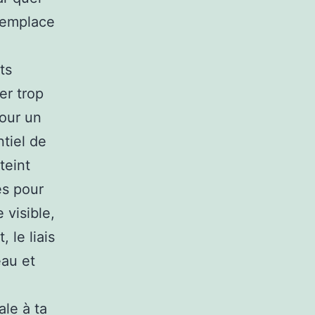
 remplace
ts
er trop
pour un
ntiel de
teint
es pour
 visible,
 le liais
eau et
ale à ta