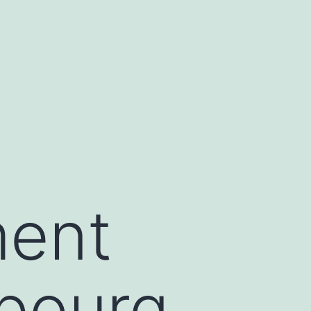
ment
bourg