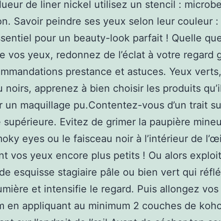
ueur de liner nickel utilisez un stencil : microb
on. Savoir peindre ses yeux selon leur couleur :
sentiel pour un beauty-look parfait ! Quelle que
de vos yeux, redonnez de l’éclat à votre regard 
mmandations prestance et astuces. Yeux verts,
u noirs, apprenez à bien choisir les produits qu’i
r un maquillage pu.Contentez-vous d’un trait su
 supérieure. Evitez de grimer la paupière mineu
moky eyes ou le faisceau noir à l’intérieur de l’œi
nt vos yeux encore plus petits ! Ou alors exploi
de esquisse stagiaire pâle ou bien vert qui réflé
umière et intensifie le regard. Puis allongez vos 
 en appliquant au minimum 2 couches de kohol