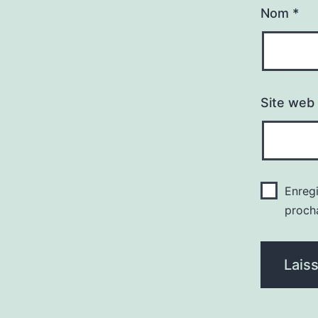
Nom
*
Site web
Enreg
proch