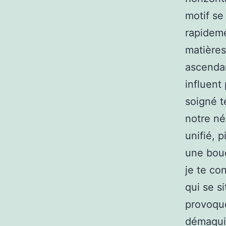
motif se
rapideme
matières
ascendan
influent
soigné t
notre né
unifié, 
une bouc
je te con
qui se s
provoque
démaquil