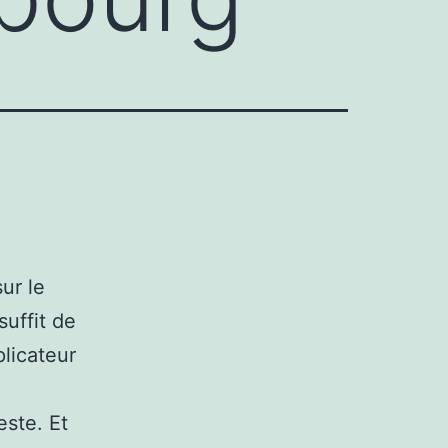
ur le
suffit de
plicateur
este. Et