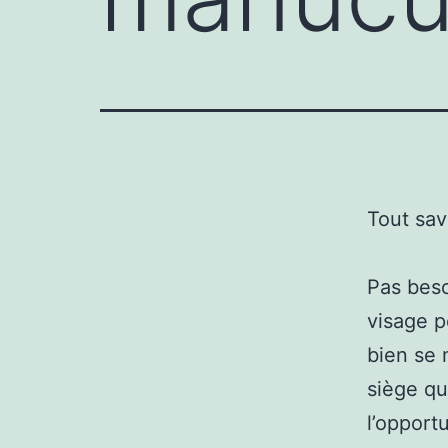
Tout sav
Pas beso
visage p
bien se 
siège qu
l’opport