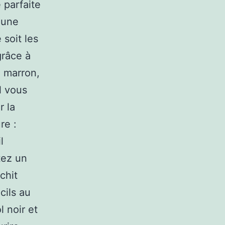
e parfaite
 une
 soit les
grâce à
 marron,
l vous
r la
re :
l
tez un
chit
cils au
 noir et