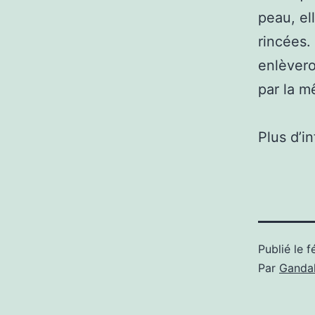
peau, ell
rincées.
enlèvero
par la m
Plus d’i
Publié le
f
Par
Gandal