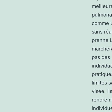
meilleur
pulmonai
comme un
sans réal
prenne l
marchera
pas des 
individu
pratique
limites 
visée. I
rendre m
individu