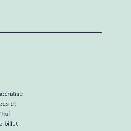
ocratise
dées et
’hui
 billet