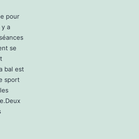
ue pour
 y a
 séances
ent se
t
a bal est
e sport
 les
nce.Deux
s