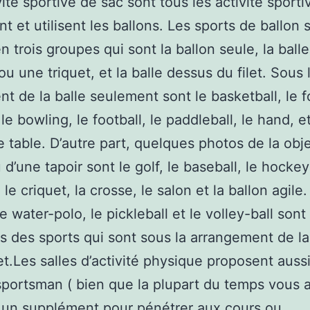
vité sportive de sac sont tous les activité sporti
nt et utilisent les ballons. Les sports de ballon 
n trois groupes qui sont la ballon seule, la ball
ou une triquet, et la balle dessus du filet. Sous 
t de la balle seulement sont le basketball, le f
 le bowling, le football, le paddleball, le hand, et
e table. D’autre part, quelques photos de la obje
 d’une tapoir sont le golf, le baseball, le hockey
 le criquet, la crosse, le salon et la ballon agile.
e water-polo, le pickleball et le volley-ball sont
ts des sports qui sont sous la arrangement de la
ilet.Les salles d’activité physique proposent auss
portsman ( bien que la plupart du temps vous 
 un supplément pour pénétrer aux cours ou