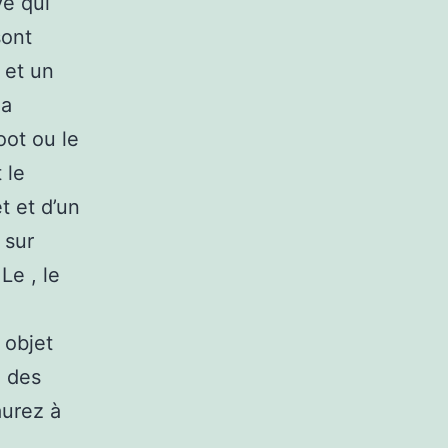
ve qui
sont
e et un
la
oot ou le
 le
t et d’un
 sur
 Le , le
 objet
i des
aurez à