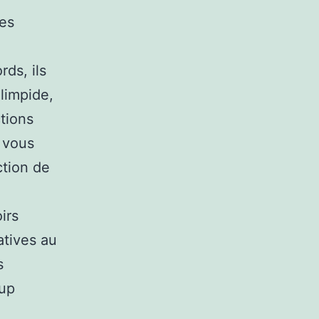
les
ds, ils
limpide,
tions
t vous
ction de
irs
tives au
s
oup