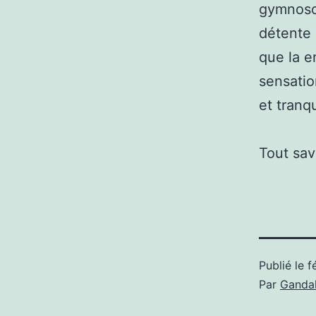
gymnosop
détente e
que la e
sensatio
et tranqu
Tout sav
Publié le
f
Par
Gandal