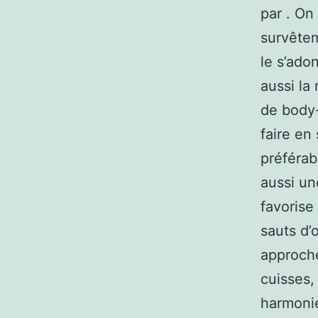
par . On
survêtem
le s’adon
aussi la
de body-
faire en
préférab
aussi un
favorise 
sauts d’
approche
cuisses,
harmonie