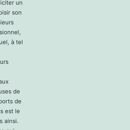
iciter un
oisir son
ieurs
sionnel,
el, à tel
eurs
 aux
auses de
Sports de
s est le
 ainsi.