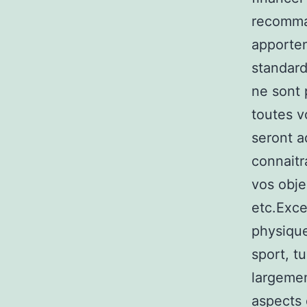
recomman
apporten
standard
ne sont 
toutes v
seront a
connaitr
vos obje
etc.Exce
physiqu
sport, t
largemen
aspects 