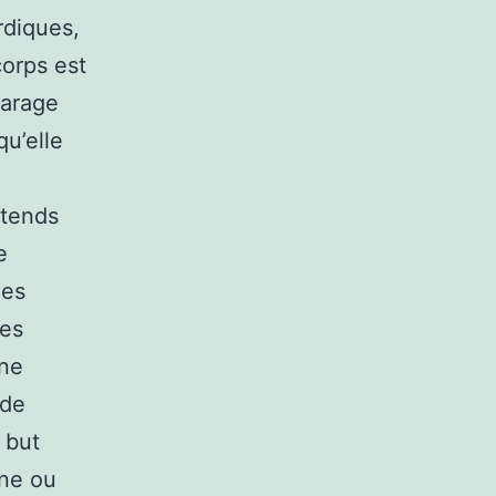
rdiques,
corps est
garage
qu’elle
e
ttends
e
des
ses
une
 de
 but
ine ou