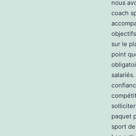
nous avo
coach sp
accompag
objectif
sur le p
point qu
obligato
salariés
confianc
compétit
sollicit
paquet p
sport de