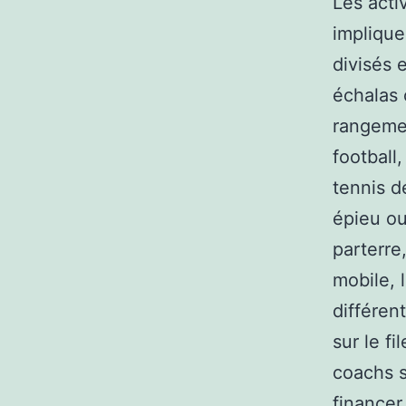
Les acti
implique
divisés e
échalas 
rangemen
football,
tennis d
épieu ou
parterre,
mobile, l
différen
sur le f
coachs s
financer