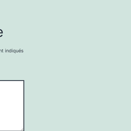
e
nt indiqués