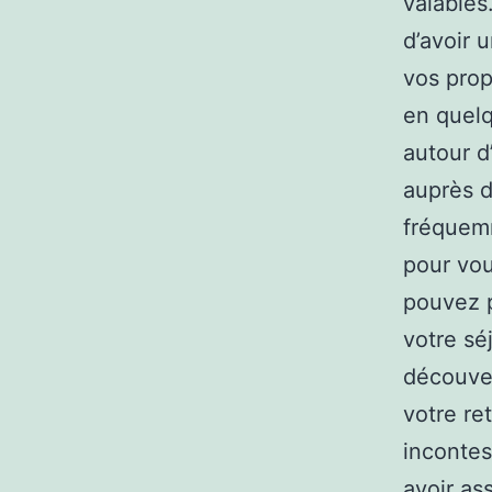
valables
d’avoir 
vos prop
en quelq
autour d
auprès d
fréquemm
pour vo
pouvez p
votre sé
découver
votre re
incontes
avoir as