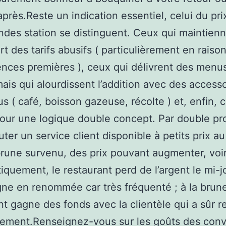
près.Reste un indication essentiel, celui du prix
andes station se distinguent. Ceux qui maintien
t des tarifs abusifs ( particulièrement en raison
nces premières ), ceux qui délivrent des menus
ais qui alourdissent l’addition avec des access
s ( café, boisson gazeuse, récolte ) et, enfin, 
our une logique double concept. Par double proj
uter un service client disponible à petits prix au
 brune survenu, des prix pouvant augmenter, voir
quement, le restaurant perd de l’argent le mi-j
ne en renommée car très fréquenté ; à la brune
nt gagne des fonds avec la clientèle qui a sûr r
ssement.Renseignez-vous sur les goûts des conv