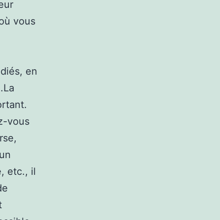
eur
 où vous
diés, en
z.La
ortant.
ez-vous
rse,
 un
 etc., il
de
t