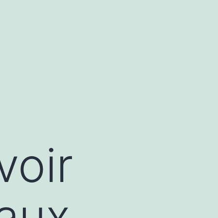
voir
eaux