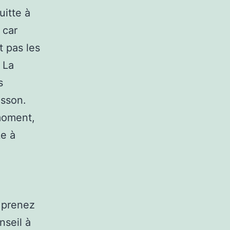
uitte à
 car
t pas les
 La
s
isson.
 moment,
Le à
. prenez
nseil à