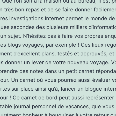
. Que l’on soit à la maison ou au bureau, il est p
un très bon repas et de se faire donner facileme
res investigations Internet permet le monde de
ues secondes des plusieurs milliers d’informati
’un sujet. N’hésitez pas à faire vos propres enq
es blogs voyages, par exemple ! Ces lieux reg
ent d’excellent plans, testés et approuvés, et
us donner un lever de votre nouveau voyage. V
rendre des notes dans un petit carnet réponda
jour. Un carnet où vous pourrez aussi évaluer v
tes sur place ainsi qu’à, lancer un blogue inter
tour ! Ce carnet de bord peut aussi représenter
table journal personnel de vacances, que vous 
surément bonheur à bouquiner à votre retour o