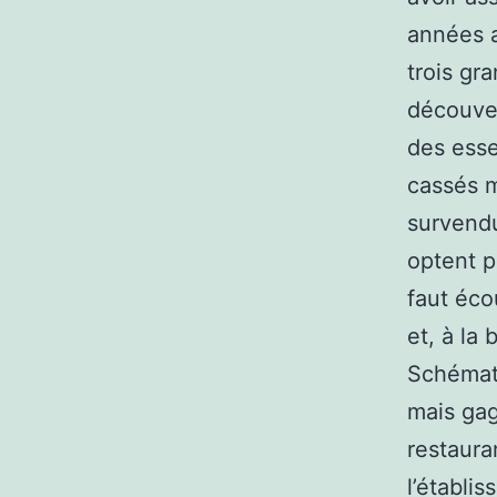
années a
trois gr
découver
des esse
cassés m
survendu
optent p
faut éco
et, à la
Schémati
mais gag
restaura
l’établi