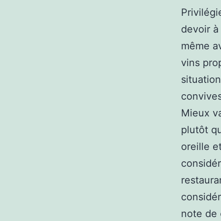
Privilég
devoir à
même ave
vins pro
situatio
convives
Mieux va
plutôt qu
oreille 
considér
restaura
considér
note de 