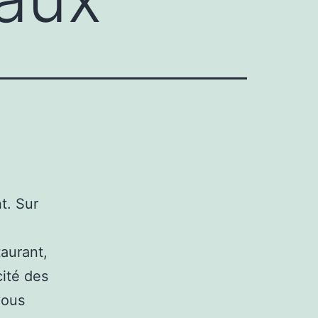
t. Sur
taurant,
cité des
vous