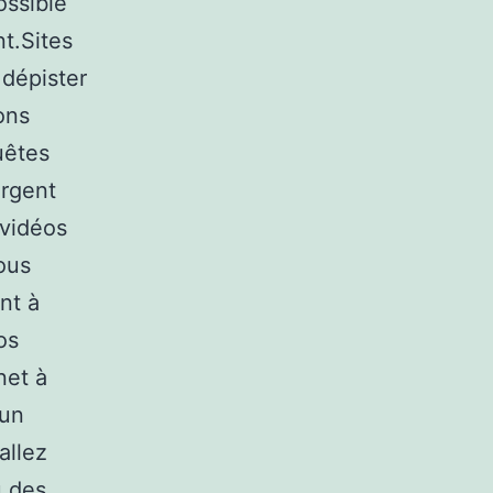
ossible
nt.Sites
 dépister
ons
uêtes
orgent
 vidéos
ous
nt à
os
net à
 un
allez
u des