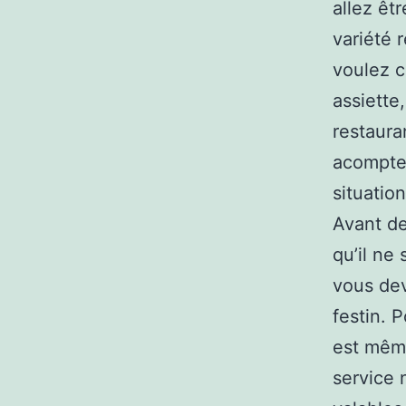
allez êt
variété 
voulez c
assiette
restaura
acompte,
situatio
Avant de
qu’il ne
vous dev
festin. P
est même
service 