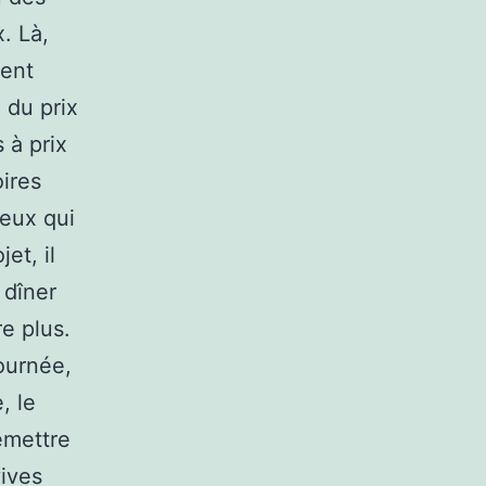
. Là,
nent
 du prix
 à prix
oires
ceux qui
et, il
 dîner
e plus.
ournée,
, le
emettre
ives