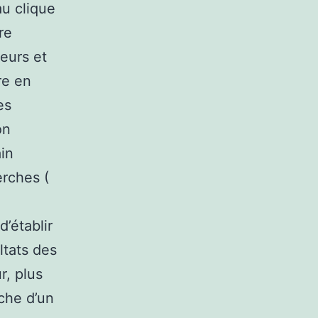
u clique
re
eurs et
re en
es
on
in
erches (
’établir
ultats des
r, plus
che d’un