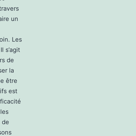
travers
aire un
oin. Les
l s’agit
rs de
ser la
e être
ifs est
ficacité
les
t de
sons