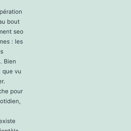
pération
’au bout
ement seo
mes : les
es
. Bien
x que vu
r.
oche pour
otidien,
existe