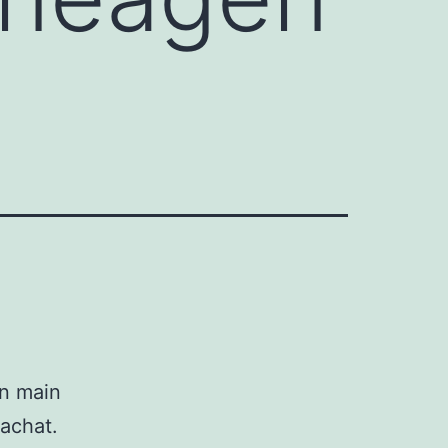
en main
 achat.