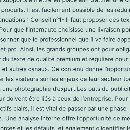
s supports à mettre en place afin d’attirer une c
 produits. Il est facilement possible de les rédu
dations : Conseil n°1- Il faut proposer des tex
 Pour que l’internaute choisisse une livraison po
aisonner que le professionnel que il va faire appe
 et pro. Ainsi, les grands groupes ont pour oblig
 du texte de qualité premium et reguliere pour 
e, et autres canaux. Ce contenu donne l’opportu
er les visiteurs sur les enjeux de leur secteur to
t une photographie d’expert.Les buts du publici
ur doivent être liés à ceux de l’entreprise. Pour 
tifs clairs, il est vital de passer par une phase
e. Une analyse interne offre l’opportunité de me
forces et les défauts, et également d’identifier l