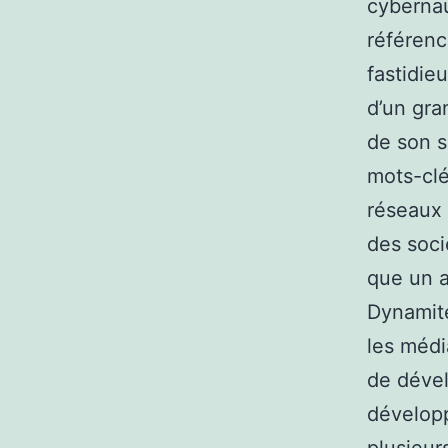
cybernaut
référenc
fastidie
d’un gra
de son si
mots-clé
réseaux 
des soci
que un a
Dynamite
les médi
de dével
développ