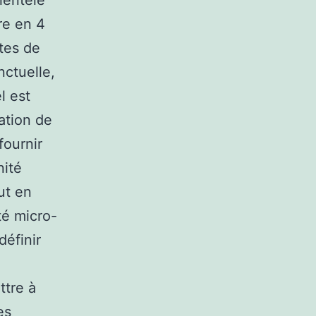
lientèle
ire en 4
tes de
nctuelle,
l est
ation de
fournir
nité
ut en
té micro-
définir
ttre à
es