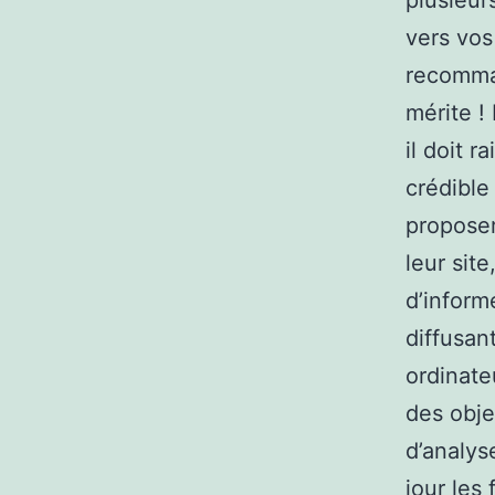
plusieur
vers vos
recomman
mérite !
il doit r
crédible
proposer
leur sit
d’inform
diffusan
ordinate
des objec
d’analys
jour les 