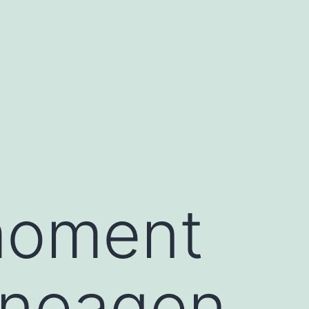
moment
oneagen