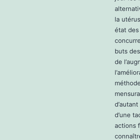
alternat
la utéru
état des 
concurre
buts des
de l’aug
l’amélior
méthode 
mensurab
d’autant
d’une ta
actions 
connaîtr