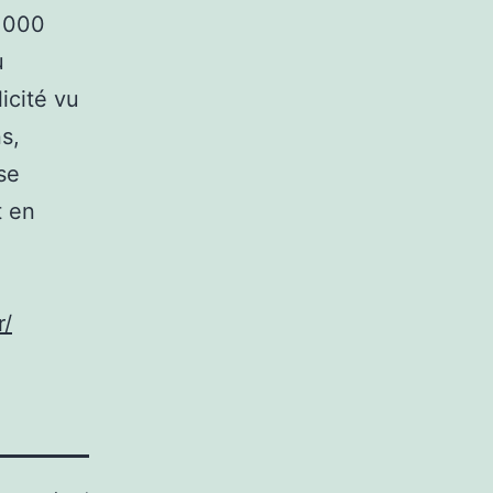
1 000
u
icité vu
s,
se
t en
r/