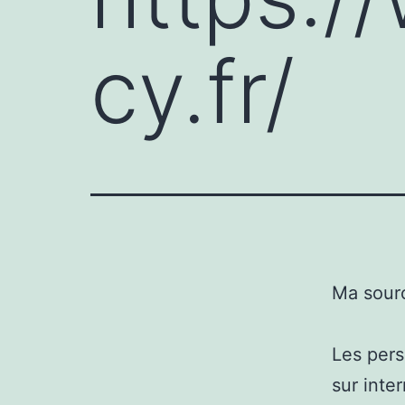
cy.fr/
Ma sour
Les pers
sur inte