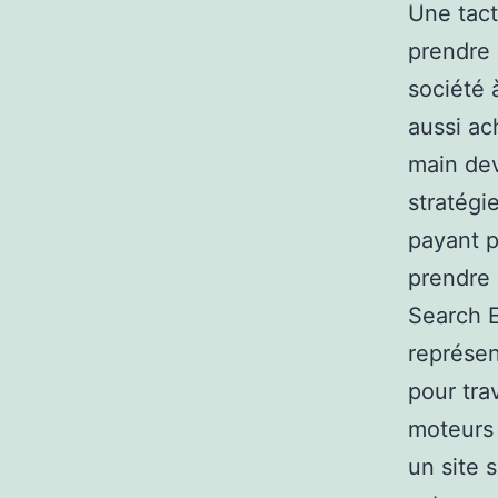
Une tact
prendre 
société 
aussi ac
main dev
stratégi
payant p
prendre 
Search E
représen
pour trav
moteurs 
un site 