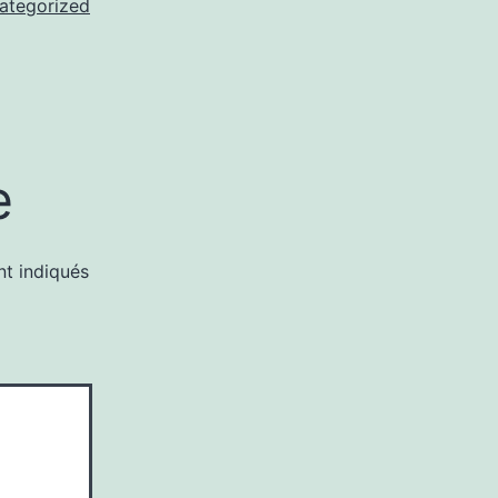
ategorized
e
nt indiqués