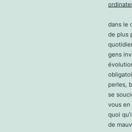
ordinat
dans le 
de plus 
quotidie
gens in
évolutio
obligato
perles,
se souci
vous en 
quoi qu’i
de mauva