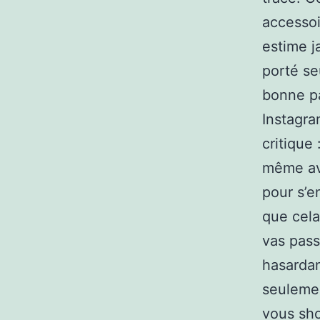
accessoi
estime j
porté se
bonne pa
Instagra
critique
même ave
pour s’en
que cela
vas pass
hasardan
seulemen
vous sho