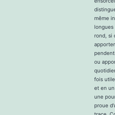
ensorcel
distingue
même inf
longues 
rond, si
apporter
pendenti
ou appor
quotidie
fois uti
et en un
une pour
proue d’
trace. C