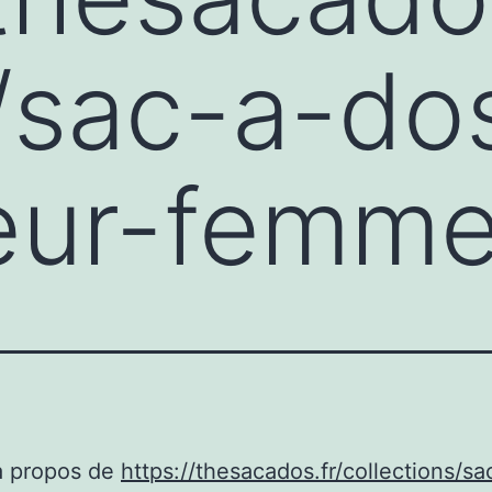
/sac-a-do
teur-femm
à propos de
https://thesacados.fr/collections/s