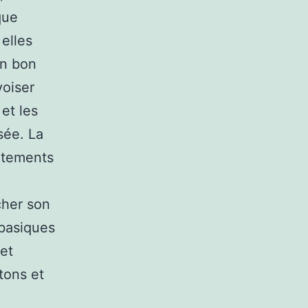
que
 elles
un bon
voiser
et les
sée. La
vêtements
cher son
 basiques
net
tons et