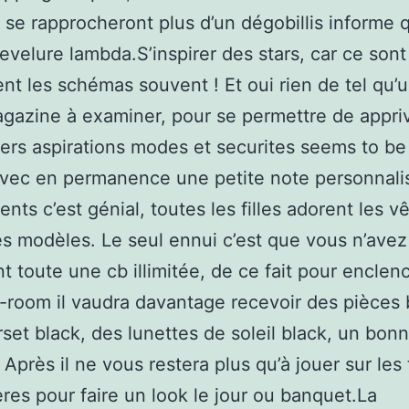
se rapprocheront plus d’un dégobillis informe 
evelure lambda.S’inspirer des stars, car ce sont
ent les schémas souvent ! Et oui rien de tel qu’
gazine à examiner, pour se permettre de appri
iers aspirations modes et securites seems to be 
avec en permanence une petite note personnali
ts c’est génial, toutes les filles adorent les 
les modèles. Le seul ennui c’est que vous n’avez
t toute une cb illimitée, de ce fait pour enclen
-room il vaudra davantage recevoir des pièces
rset black, des lunettes de soleil black, un bon
près il ne vous restera plus qu’à jouer sur les 
ères pour faire un look le jour ou banquet.La