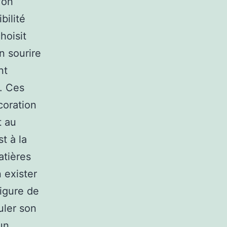
’on
bilité
hoisit
n sourire
nt
n. Ces
coration
t au
t à la
atières
 exister
figure de
uler son
un