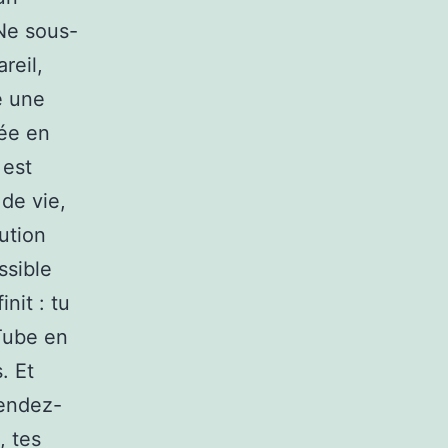
Ne sous-
reil,
e une
gée en
 est
de vie,
ution
ssible
nit : tu
uTube en
. Et
rendez-
, tes