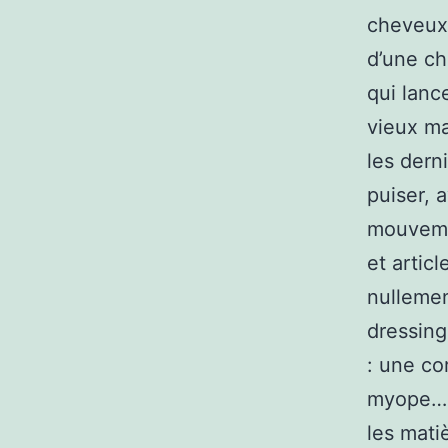
cheveux 
d’une ch
qui lanc
vieux ma
les dern
puiser, 
mouvemen
et artic
nullemen
dressing
: une co
myope… A
les mati