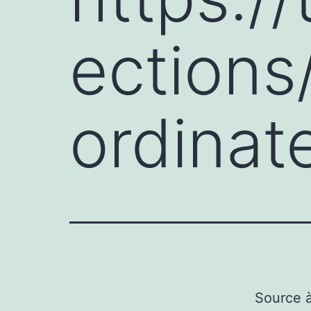
ections
ordina
Source 