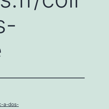
s-
e
ac-a-dos-