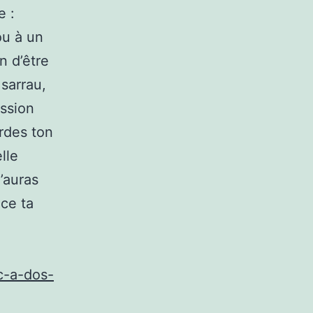
e :
ou à un
n d’être
sarrau,
ession
rdes ton
lle
’auras
ce ta
ac-a-dos-