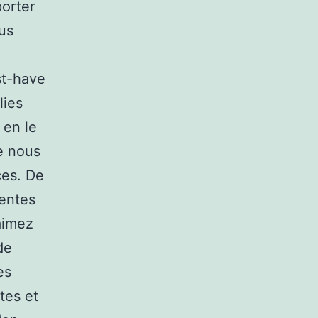
porter
us
st-have
lies
 en le
e nous
ces. De
lentes
 aimez
de
es
tes et