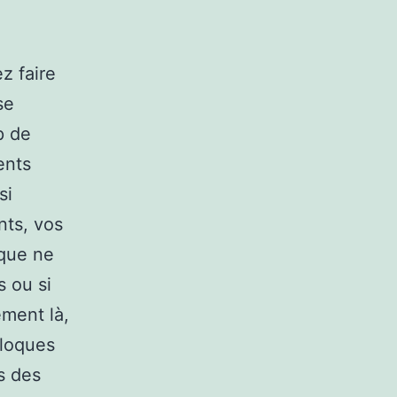
z faire
se
p de
ents
si
nts, vos
que ne
s ou si
ment là,
eloques
s des