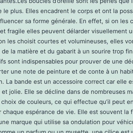
antes.Les boucles d’oreille sont les perles que l
 le plus. Elles encadrent le corps et ont la possi
luencer sa forme générale. En effet, si on les c
et fragile elles peuvent délarder visuellement u
 on les choisit courtes et volumineuses, elles vo
 de la matière et du gabarit à un sourire trop fi
fs sont indispensables pour prouver de une dé
ter une note de peinture et de conte à un habi
n. La bande est un accessoire correct car elle es
le et jolie. Elle se décline dans de nombreuses m
 choix de couleurs, ce qui effectue qu’il peut en
 chaque espérance de vie. Elle est souvent la 
une marque qui utilise sa ondulation pour véhic
omme un parfum ou un musette, une cilice est 