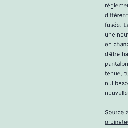
réglemen
différen
fusée. L
une nouv
en chang
d’être h
pantalon
tenue, t
nul beso
nouvelle
Source 
ordinat