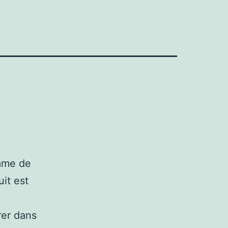
amme de
uit est
rer dans