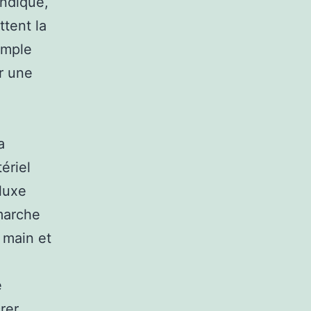
indique,
ttent la
emple
r une
a
ériel
luxe
 marche
 main et
e
rer.