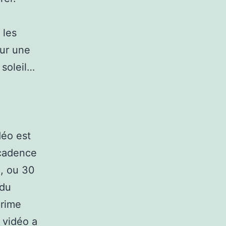
 les
our une
 soleil…
déo est
 cadence
m, ou 30
 du
prime
 vidéo a