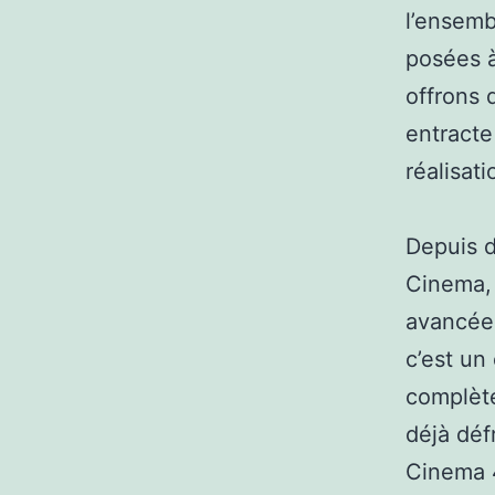
l’ensemb
posées à
offrons 
entracte
réalisati
Depuis d
Cinema, 
avancées
c’est un
complète
déjà dé
Cinema 4