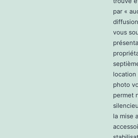
trouve ê
par « au
diffusio
vous sou
présenta
propriét
septième
location
photo vo
permet n
silencie
la mise 
accessoi
stabilis