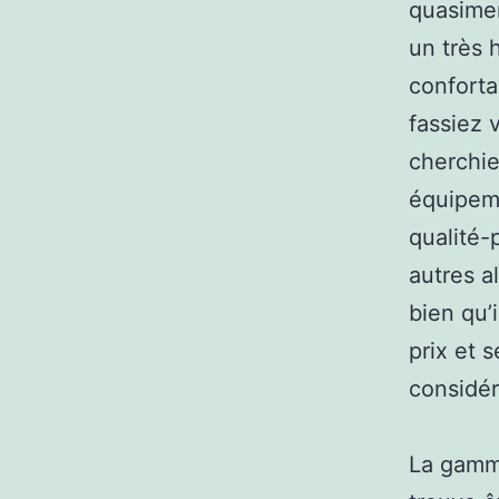
quasimen
un très 
conforta
fassiez 
cherchi
équipeme
qualité-
autres a
bien qu’
prix et 
considér
La gamme