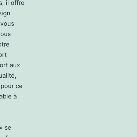
 il offre
sign
 vous
vous
tre
ort
ort aux
alité,
 pour ce
mable à
» se