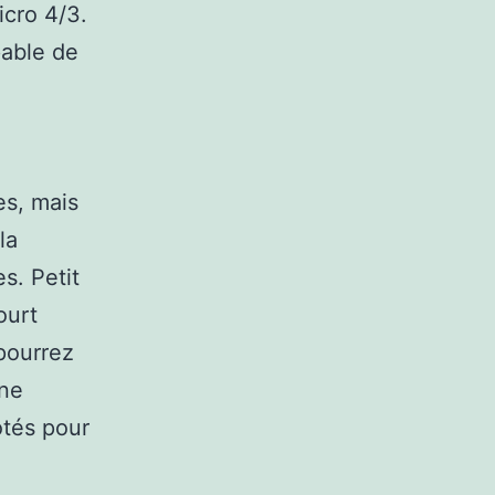
icro 4/3.
pable de
es, mais
la
s. Petit
ourt
pourrez
une
tés pour