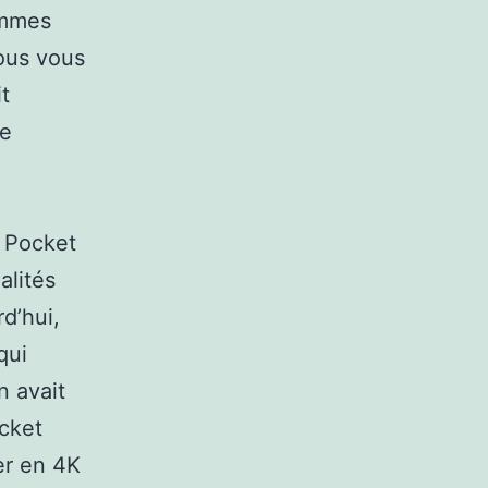
ommes
ous vous
t
de
s Pocket
alités
d’hui,
qui
n avait
cket
er en 4K