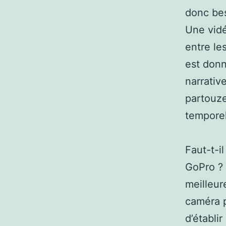
donc bes
Une vidéo
entre le
est donn
narrativ
partouze
temporel
Faut-t-i
GoPro ? 
meilleur
caméra p
d’établi