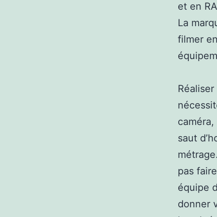
et en RA
La marqu
filmer e
équipem
Réaliser
nécessit
caméra, 
saut d’h
métrage
pas fair
équipe 
donner v