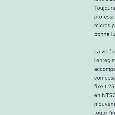
Toujours
professi
micros p
bonne lu
La vidéo
l’enregi
accompag
composé 
fixe ( 2
en NTSC 
mouvemen
toute l’