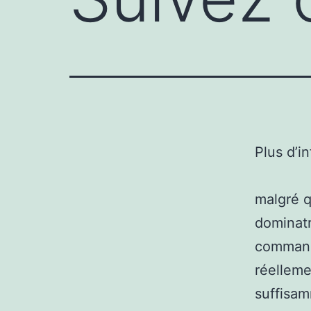
Plus d’i
malgré q
dominatr
commande
réelleme
suffisam