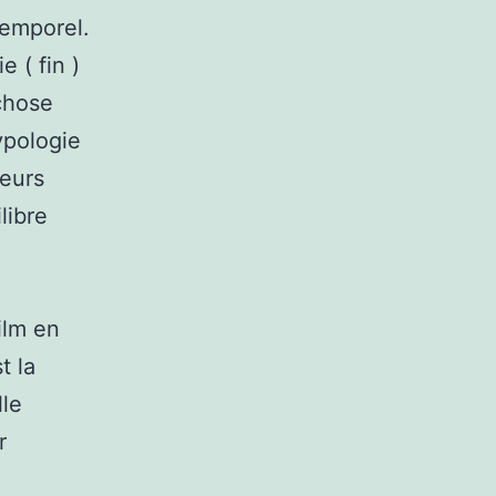
temporel.
e ( fin )
chose
ypologie
ieurs
libre
ilm en
t la
lle
r