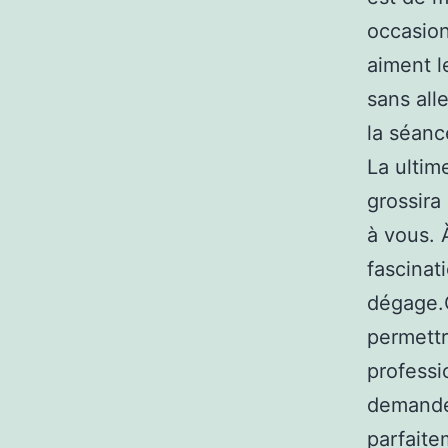
occasion
aiment l
sans all
la séanc
La ultim
grossira
à vous. 
fascinat
dégage.Q
permettr
professi
demande
parfaite