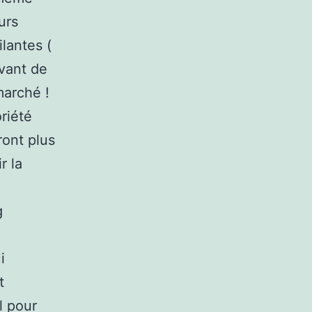
urs
lantes (
evant de
marché !
riété
ront plus
r la
g
i
t
l pour