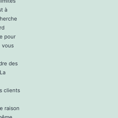
limites
t à
cherche
rd
he pour
e vous
dre des
 La
s clients
me raison
a même