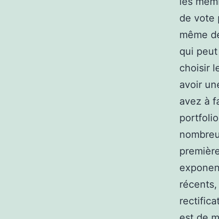
les memb
de vote 
même de 
qui peut 
choisir 
avoir un
avez à f
portfoli
nombreux
première
exponent
récents,
rectifica
est de m