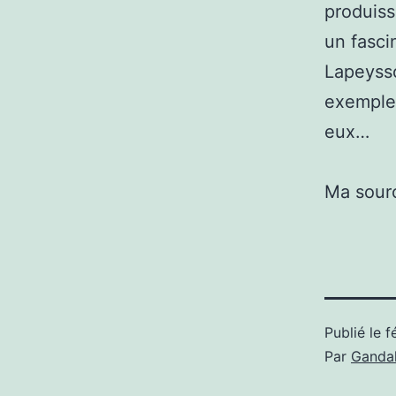
produiss
un fasci
Lapeysso
exemple,
eux…
Ma sour
Publié le
f
Par
Gandal