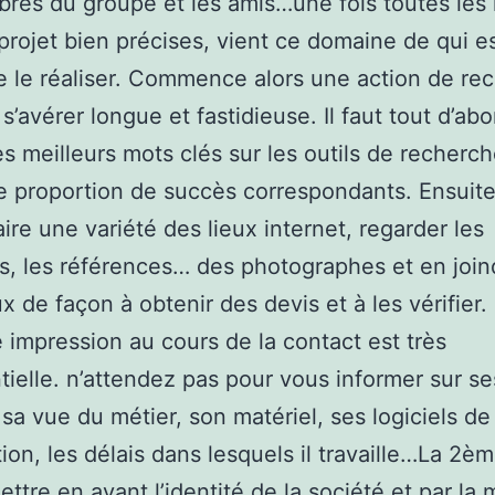
res du groupe et les amis…une fois toutes les 
projet bien précises, vient ce domaine de qui es
le réaliser. Commence alors une action de re
s’avérer longue et fastidieuse. Il faut tout d’abo
les meilleurs mots clés sur les outils de recherc
e proportion de succès correspondants. Ensuit
aire une variété des lieux internet, regarder les
os, les références… des photographes et en join
 de façon à obtenir des devis et à les vérifier.
 impression au cours de la contact est très
ielle. n’attendez pas pour vous informer sur se
 sa vue du métier, son matériel, ses logiciels de
tion, les délais dans lesquels il travaille…La 2è
ettre en avant l’identité de la société et par l