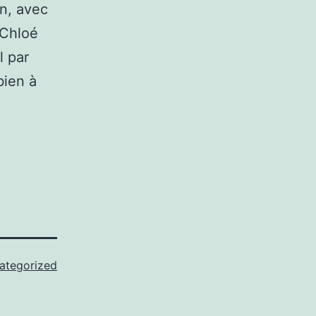
en, avec
 Chloé
l par
bien à
ategorized