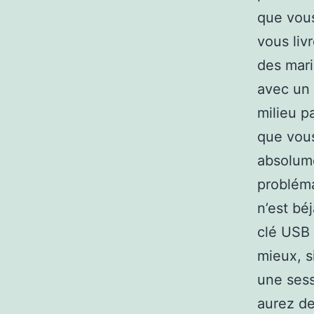
que vous
vous liv
des maria
avec un 
milieu p
que vous
absolume
probléma
n’est bé
clé USB 
mieux, s
une sess
aurez de