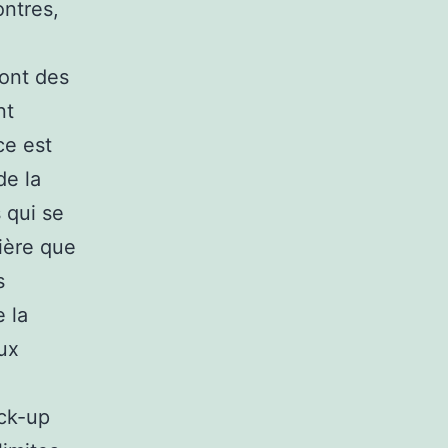
ntres,
 ont des
nt
ce est
de la
 qui se
ière que
s
e la
ux
ack-up