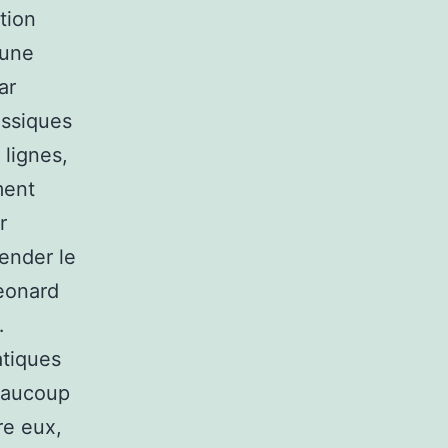
tion
 une
ar
assiques
 lignes,
ment
r
ender le
Leonard
…
atiques
beaucoup
re eux,