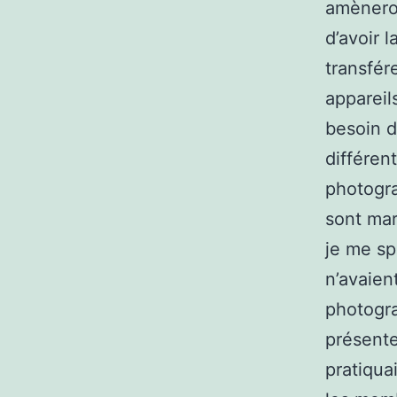
amènero
d’avoir l
transfér
appareil
besoin 
différen
photogra
sont mar
je me sp
n’avaien
photogra
présente
pratiqua