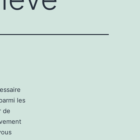
essaire
parmi les
r de
ivement
vous