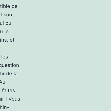
tible de
nt sont
eul ou
ù le
ins, et
 les
question
ir de la
 Au
 faites
ir ! Vous
hin-