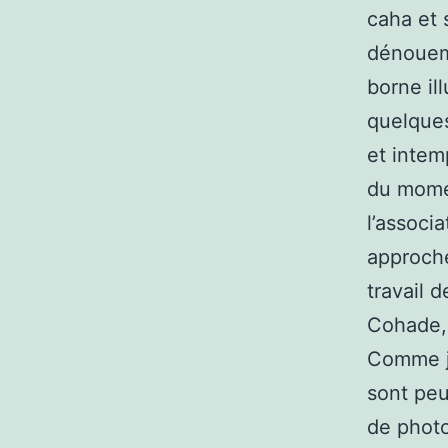
caha et 
dénoueme
borne il
quelques
et intem
du momen
l’associ
approche
travail 
Cohade,
Comme je
sont peu
de photo