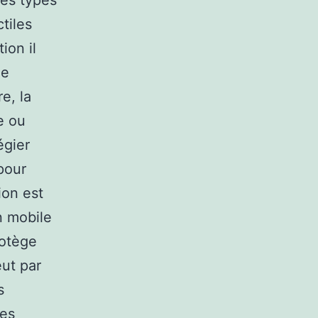
res types
tiles
ion il
de
e, la
e ou
égier
pour
ion est
n mobile
rotège
eut par
s
les