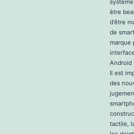
système 
être bea
d’être m
de smart
marque p
interfac
Android 
Il est i
des nouv
jugement
smartpho
constru
tactile,