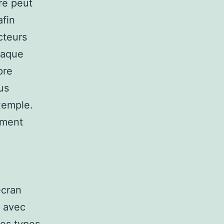
re peut
afin
cteurs
haque
pre
us
xemple.
ement
écran
t avec