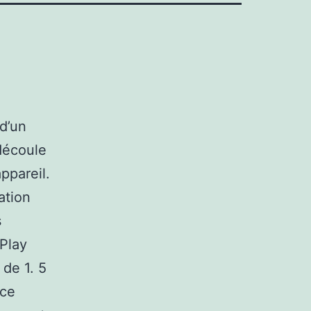
d’un
découle
appareil.
ation
s
Play
 de 1. 5
 ce