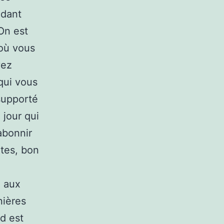
ndant
On est
 où vous
vez
qui vous
 supporté
 jour qui
abonnir
rtes, bon
e aux
nières
d est