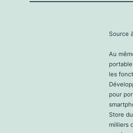
Source 
Au même 
portable
les fonct
Développ
pour por
smartpho
Store du
milliers