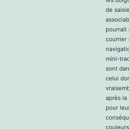
les doig
de saisi
associab
pourrait 
courrier
navigati
mini-tra
sont dan
celui do
vraisemb
après la
pour leu
conséque
couleurs