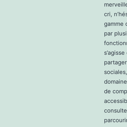
merveill
cri, n’h
gamme de
par plus
fonction
s’agisse
partager
sociales
domaine.
de compt
accessib
consulte
parcouri