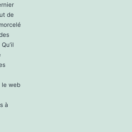
rnier
ut de
 morcelé
 des
 Qu’il
e
es
 le web
s à