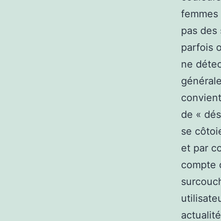
femmes )
pas des 
parfois 
ne détec
générale
convient
de « dés
se côtoi
et par c
compte c
surcouch
utilisat
actualit