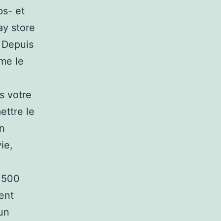
ps- et
ay store
. Depuis
me le
s votre
ettre le
un
ie,
 500
ment
un