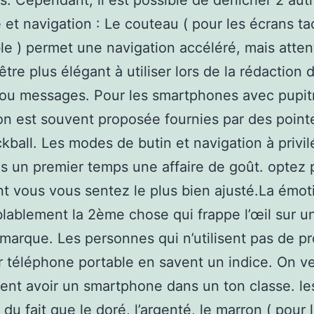
ts. Cependant, il est possible de dénicher 2 aut
e et navigation : Le couteau ( pour les écrans tac
le ) permet une navigation accéléré, mais attent
être plus élégant à utiliser lors de la rédaction 
 ou messages. Pour les smartphones avec pupitr
on est souvent proposée fournies par des point
ckball. Les modes de butin et navigation à privil
s un premier temps une affaire de goût. optez 
nt vous vous sentez le plus bien ajusté.La émot
lablement la 2ème chose qui frappe l’œil sur u
 marque. Les personnes qui n’utilisent pas de p
r téléphone portable en savent un indice. On v
nt avoir un smartphone dans un ton classe. le
 du fait que le doré, l’argenté, le marron ( pour 