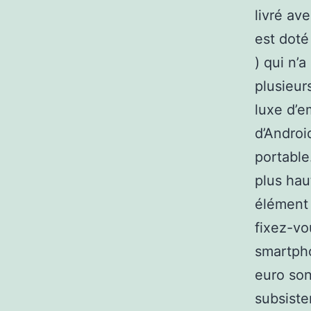
livré av
est doté
) qui n’a
plusieur
luxe d’e
d’Androi
portable
plus hau
élément 
fixez-vo
smartph
euro son
subsiste