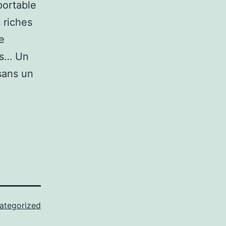
portable
 riches
e
us… Un
sans un
ategorized