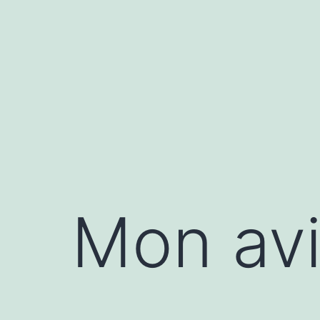
Aller
au
contenu
Mon avi