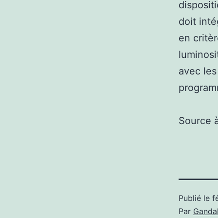
disposit
doit int
en critè
luminosi
avec les
program
Source 
Publié le
f
Par
Gandal