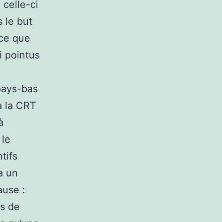
 celle-ci
s le but
rce que
si pointus
pays-bas
 à la CRT
à
 le
tifs
a un
ause :
es de