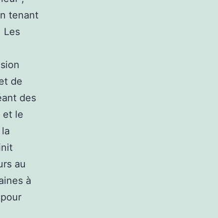
en tenant
. Les
nsion
et de
éant des
et le
 la
nit
urs au
aines à
 pour