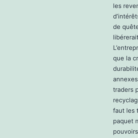
les reve
d’intérê
de quête
libérera
L’entrep
que la c
durabili
annexes
traders 
recyclag
faut les
paquet m
pouvoirs