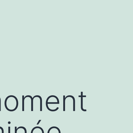
moment
minée