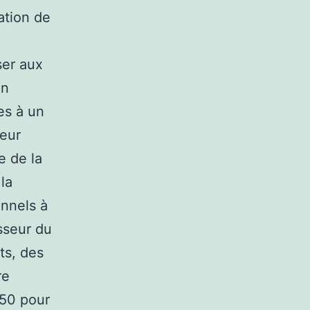
ation de
ser aux
on
ues à un
leur
e de la
la
onnels à
isseur du
ts, des
re
650 pour