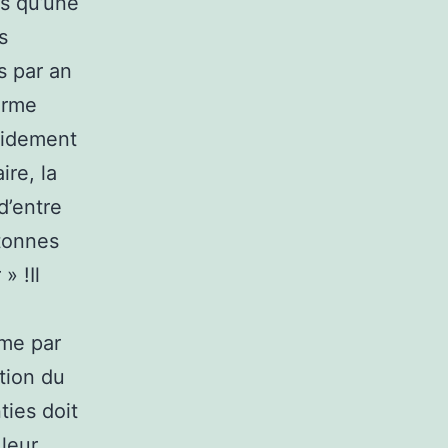
s qu’une
s
s par an
erme
apidement
ire, la
d’entre
atonnes
» !Il
mme par
tion du
ties doit
leur ,