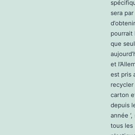
spécifiq
sera par
d’obteni
pourrait 
que seul
aujourd’
et l’Alle
est pris
recycler
carton e
depuis l
année ‘,
tous les