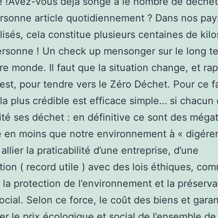
e !Avez-vous déjà songé à le nombre de déchet
rsonne article quotidiennement ? Dans nos pay
alisés, cela constitue plusieurs centaines de kilo
ersonne ! Un check up mensonger sur le long t
re monde. Il faut que la situation change, et r
 est, pour tendre vers le Zéro Déchet. Pour ce fa
 la plus crédible est efficace simple… si chacun 
ité ses déchet : en définitive ce sont des még
 en moins que notre environnement à « digérer 
 allier la praticabilité d’une entreprise, d’une
tion ( record utile ) avec des lois éthiques, co
la protection de l’environnement et la préserva
ocial. Selon ce force, le coût des biens et garan
er le prix écologique et social de l’ensemble de 