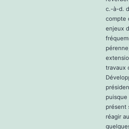
c.-à-d. 
compte d
enjeux d
fréquemm
pérenne,
extensio
travaux 
Développ
présiden
puisque 
présent 
réagir a
quelques