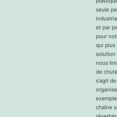
plastiqu
seule pe
industri
et par p
pour not
qui plus
solution
nous lim
de chute
s’agit de
organisa
exemple 
chaîne s
réverbér