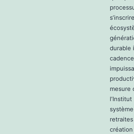
processu
s’inscri
écosystè
générati
durable 
cadence 
impuissa
producti
mesure o
l’Instit
système 
retraite
création