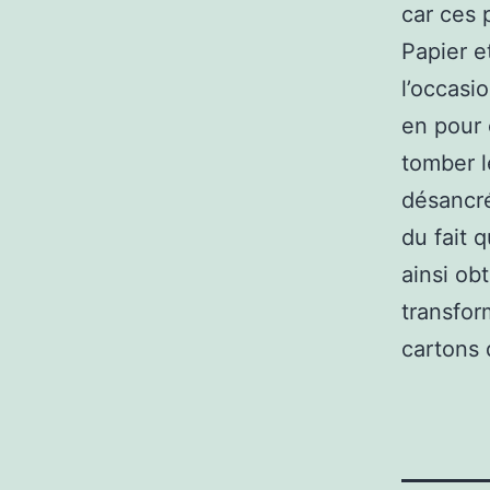
car ces 
Papier e
l’occasi
en pour 
tomber l
désancr
du fait q
ainsi ob
transfor
cartons 