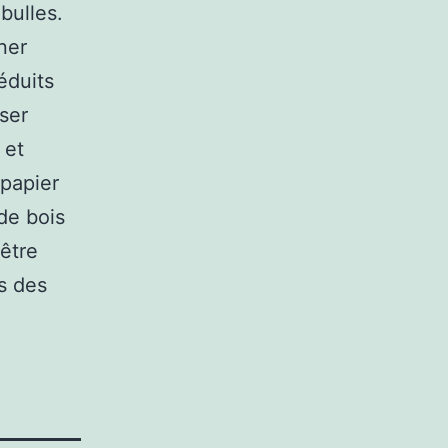
bulles.
ner
éduits
sser
 et
papier
 de bois
’être
s des