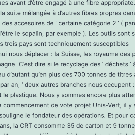
ues avant d’être engagé à une fibre appropriate.
 la suite mélangée à d’autres fibres propres dan
r des accesoires de ‘ certaine catégorie 2 ‘ ( pa
l’être le sopalin, par exemple ). Les outils sont 
s trois pays sont techniquement susceptibles
hui nous déplacer : la Suisse, les royaume des 
magne. C’est dire si le recyclage des ‘ déchets ‘
 au d’autant qu’en plus des 700 tonnes de titres 
 par an, ‘ deux autres branches nous occupent :
t le plastique. Nous y sommes encore plus atten
e commencement de vote projet Unis-Vert, il y 
 souligne le fondateur des opérations. Et pour c
 ans, la CRT consomme 35 de carton et 9 tonn