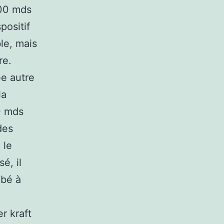
300 mds
positif
le, mais
re.
ée autre
la
00 mds
des
 le
é, il
ébé à
r kraft