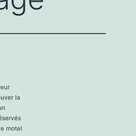
leur
uver la
un
réservés
re motel