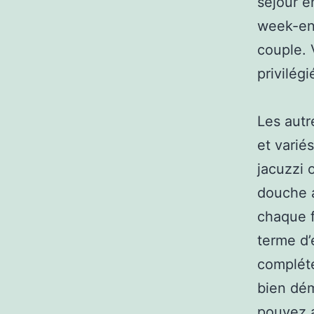
séjour e
week-end
couple. 
privilég
Les autr
et varié
jacuzzi 
douche a
chaque f
terme d’
compléte
bien dém
pouvez a