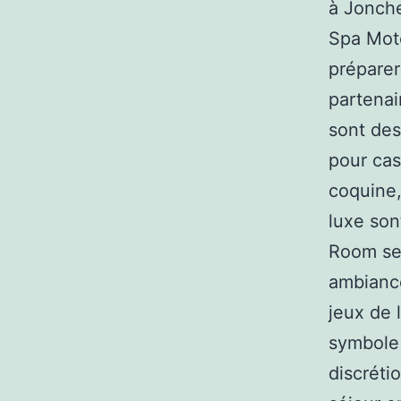
à Jonche
Spa Mote
préparer
partenai
sont des
pour cas
coquine,
luxe so
Room se 
ambiance
jeux de
symbole 
discréti