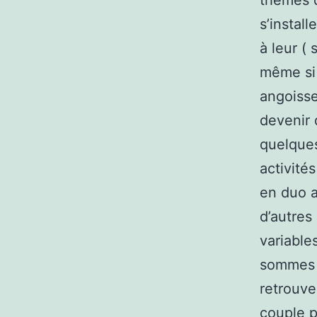
thèmes d
s’instal
à leur (
même si
angoisse
devenir 
quelque
activité
en duo a
d’autres
variabl
sommes d
retrouve
couple p