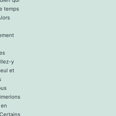
dien qui
de temps
Alors
rement
es
llez-y
eul et
s
ous
imerions
 en
Certains