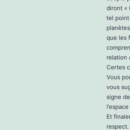
diront «
tel poin
planètes
que les 
comprenn
relation
Certes c
Vous pou
vous sug
signe de
l’espace
Et finale
respect.