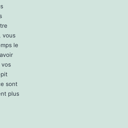
us
s
tre
, vous
emps le
avoir
c vos
pit
ce sont
nt plus