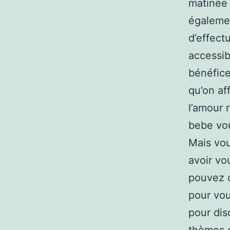
matinée 
égalemen
d’effect
accessib
bénéfice
qu’on af
l’amour 
bebe vou
Mais vou
avoir vo
pouvez d
pour vou
pour dis