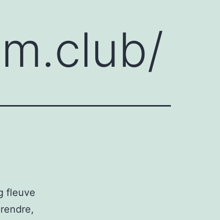
lm.club/
g fleuve
prendre,