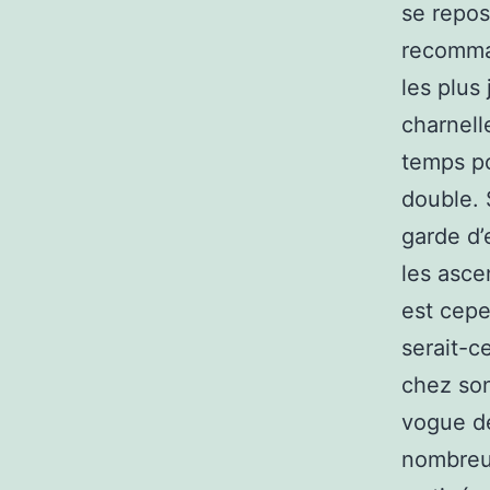
se repos
recomman
les plus
charnell
temps po
double. 
garde d’
les ascen
est cepe
serait-c
chez son
vogue de
nombreux 