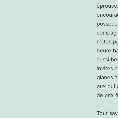
éprouvez
encourag
possedez
compagno
n’êtes p
heure ba
aussi be
invités 
glanés à
eux qui 
de prix à
Tout sav