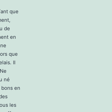
Tant que
ment,
eu de
ment en
une
lors que
ais. Il
 Ne
au né
s bons en
 des
tous les