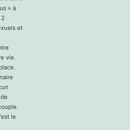
us » à
 2
exuels et
otre
e vie.
place.
naire
ucun
 de
couple.
’est le