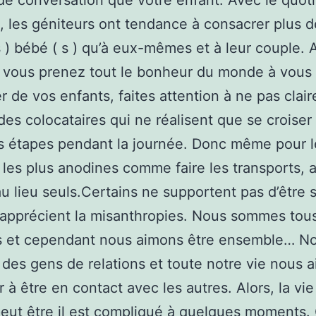
e conversation que votre enfant. Avec le quoti
le, les géniteurs ont tendance à consacrer plus 
 s ) bébé ( s ) qu’à eux-mêmes et à leur couple. 
 vous prenez tout le bonheur du monde à vous
r de vos enfants, faites attention à ne pas clai
des colocataires qui ne réalisent que se croiser
s étapes pendant la journée. Donc même pour l
s les plus anodines comme faire les transports, a
u lieu seuls.Certains ne supportent pas d’être s
 apprécient la misanthropies. Nous sommes tou
es et cependant nous aimons être ensemble… N
es gens de relations et toute notre vie nous a
r à être en contact avec les autres. Alors, la vie
eut être il est compliqué à quelques moments. 