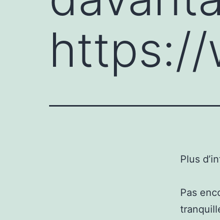
https:/
Plus d’i
Pas enco
tranquil