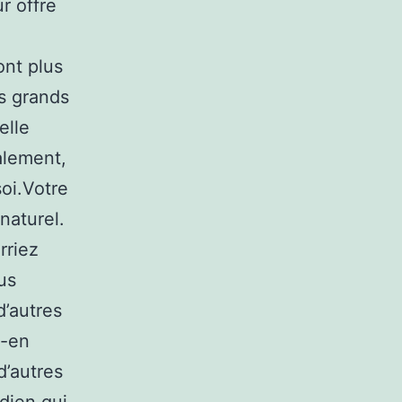
r offre
ont plus
es grands
elle
alement,
soi.Votre
naturel.
rriez
us
d’autres
z-en
d’autres