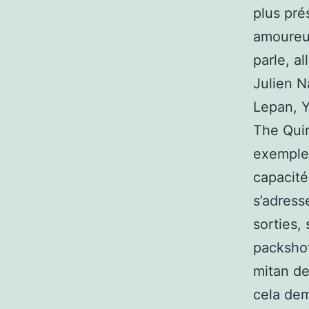
plus pré
amoureux
parle, a
Julien N
Lepan, Y
The Quir
exemple…
capacité
s’adress
sorties,
packshot
mitan de
cela de