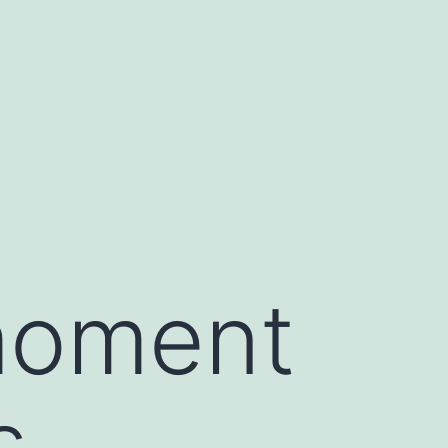
moment
s