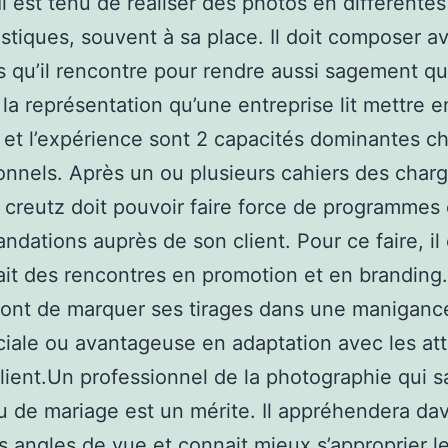
 Il est tenu de réaliser des photos en différentes
istiques, souvent à sa place. Il doit composer a
 qu’il rencontre pour rendre aussi sagement q
 la représentation qu’une entreprise lit mettre e
 et l’expérience sont 2 capacités dominantes c
onnels. Après un ou plusieurs cahiers des charg
n creutz doit pouvoir faire force de programmes 
dations auprès de son client. Pour ce faire, il
 ait des rencontres en promotion et en branding. 
ont de marquer ses tirages dans une maniganc
ale ou avantageuse en adaptation avec les at
lient.Un professionnel de la photographie qui sa
eu de mariage est un mérite. Il appréhendera da
és angles de vue et connait mieux s’approprier l