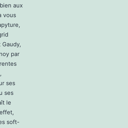
 bien aux
à vous
apyture,
rid
t Gaudy,
noy par
rentes
,
ur ses
u ses
ît le
effet,
s soft-