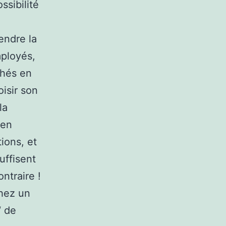
ssibilité
endre la
mployés,
chés en
isir son
la
’en
ions, et
uffisent
ntraire !
chez un
‘ de