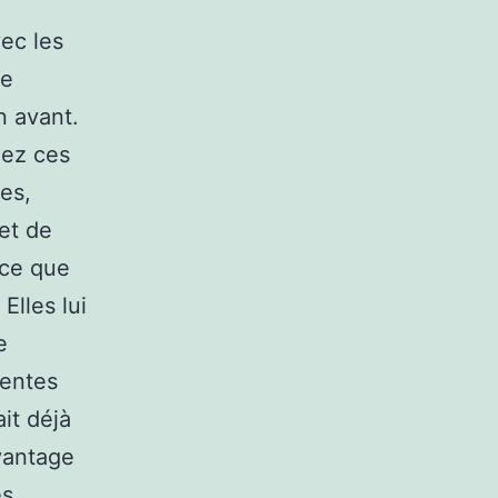
vec les
ue
n avant.
hez ces
es,
et de
 ce que
Elles lui
e
tentes
it déjà
vantage
es