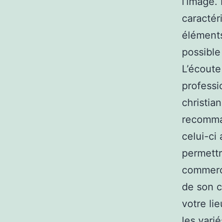
l’image.
caractér
éléments
possible
L’écoute
professi
christia
recomman
celui-ci
permettr
commerci
de son c
votre li
les vari