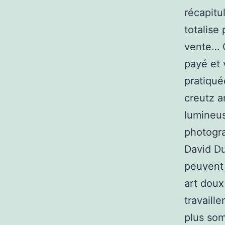
récapitu
totalise 
vente… C
payé et 
pratiqué
creutz a
lumineus
photogra
David Du
peuvent 
art doux
travaill
plus som