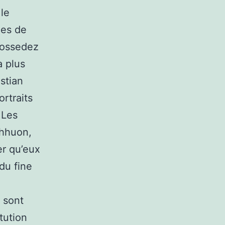
 le
les de
possedez
a plus
stian
ortraits
 Les
Chhuon,
er qu’eux
du fine
x sont
tution