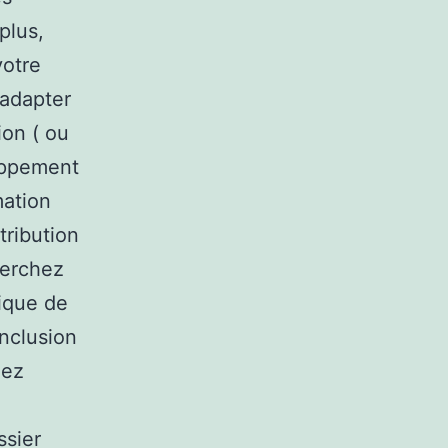
plus,
votre
’adapter
ion ( ou
loppement
mation
tribution
herchez
mique de
onclusion
lez
ssier