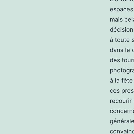
espaces 
mais cel
décision
à toute 
dans le 
des tour
photogra
à la fêt
ces pres
recourir
concerna
général
convainc