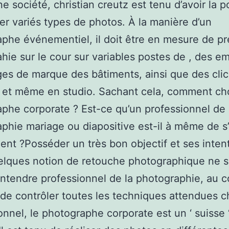
e société, christian creutz est tenu d’avoir la po
ser variés types de photos. À la manière d’un
phe événementiel, il doit être en mesure de pr
hie sur le cour sur variables postes de , des e
es de marque des bâtiments, ainsi que des cli
r et même en studio. Sachant cela, comment cho
phe corporate ? Est-ce qu’un professionnel de 
phie mariage ou diapositive est-il à même de s
nt ?Posséder un très bon objectif et ses intent
elques notion de retouche photographique ne s
entendre professionnel de la photographie, au co
de contrôler toutes les techniques attendues 
onnel, le photographe corporate est un ‘ suisse 