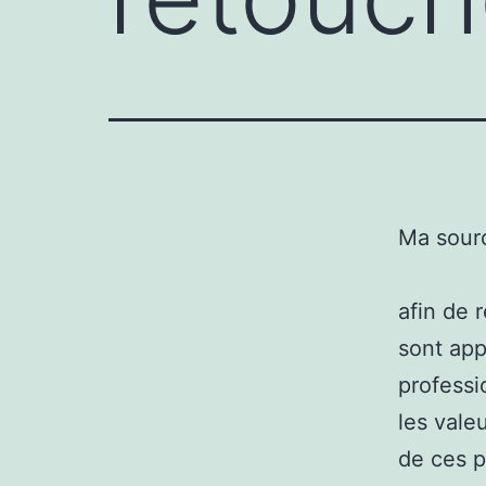
Ma sour
afin de r
sont app
professi
les vale
de ces p