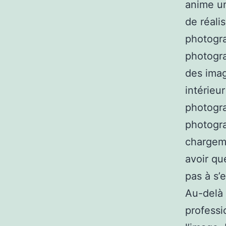
anime un
de réali
photogra
photogra
des imag
intérieu
photogra
photogra
chargeme
avoir qu
pas à s’
Au-delà 
professi