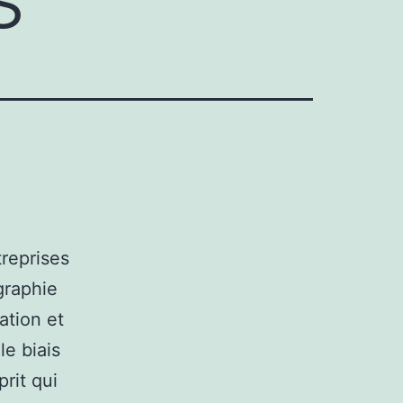
treprises
graphie
ation et
le biais
rit qui