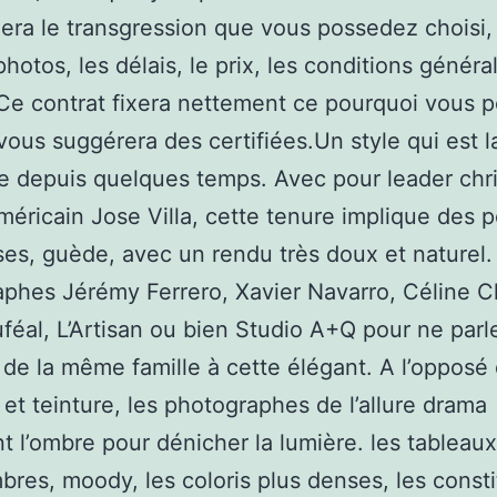
lera le transgression que vous possedez choisi,
photos, les délais, le prix, les conditions généra
e contrat fixera nettement ce pourquoi vous 
vous suggérera des certifiées.Un style qui est l
e depuis quelques temps. Avec pour leader chri
méricain Jose Villa, cette tenure implique des p
es, guède, avec un rendu très doux et naturel.
phes Jérémy Ferrero, Xavier Navarro, Céline 
féal, L’Artisan ou bien Studio A+Q pour ne parl
de la même famille à cette élégant. A l’opposé 
 et teinture, les photographes de l’allure drama
ent l’ombre pour dénicher la lumière. les tableau
bres, moody, les coloris plus denses, les consti