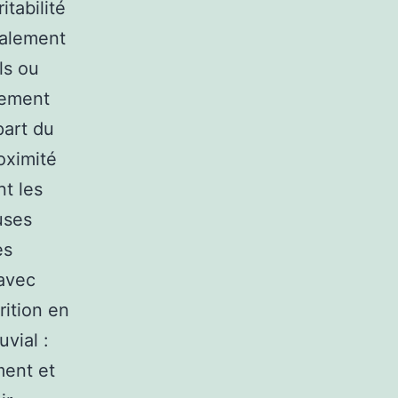
itabilité
galement
ls ou
tement
part du
oximité
nt les
uses
es
 avec
ition en
vial :
ment et