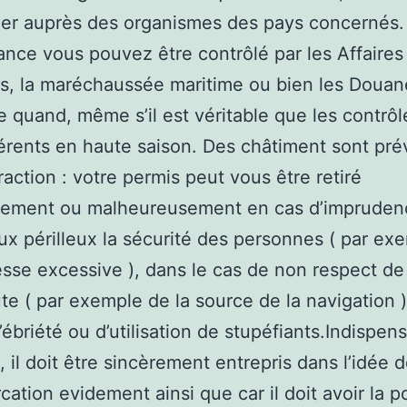
ner auprès des organismes des pays concernés
ance vous pouvez être contrôlé par les Affaires
s, la maréchaussée maritime ou bien les Douan
e quand, même s’il est véritable que les contrôl
férents en haute saison. Des châtiment sont pr
fraction : votre permis peut vous être retiré
irement ou malheureusement en cas d’impruden
x périlleux la sécurité des personnes ( par ex
esse excessive ), dans le cas de non respect de
ute ( par exemple de la source de la navigation )
’ébriété ou d’utilisation de stupéfiants.Indispen
, il doit être sincèrement entrepris dans l’idée d
cation evidement ainsi que car il doit avoir la po