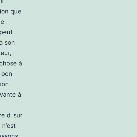
ir
tion que
de
 peut
 à son
eur,
e chose à
n bon
tion
ivante à
e d’ sur
 n’est
passons