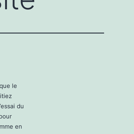
 que le
itiez
l’essai du
pour
homme en