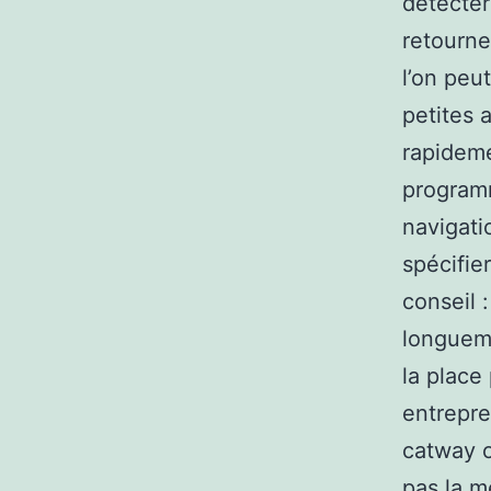
détecter
retourne
l’on peu
petites 
rapideme
programm
navigatio
spécifie
conseil 
longueme
la place
entrepre
catway o
pas la m