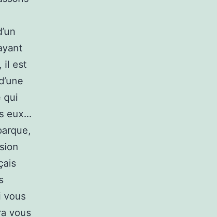
d’un
ayant
il est
d’une
 qui
is eux…
barque,
nsion
çais
s
i vous
ra vous