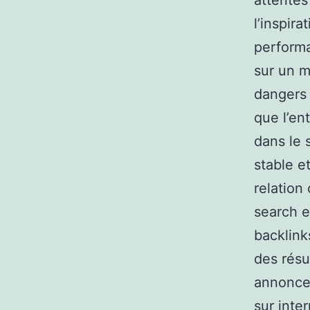
attentes 
l’inspira
performa
sur un m
dangers 
que l’en
dans le 
stable e
relation
search e
backlink
des résu
annonce
sur inte