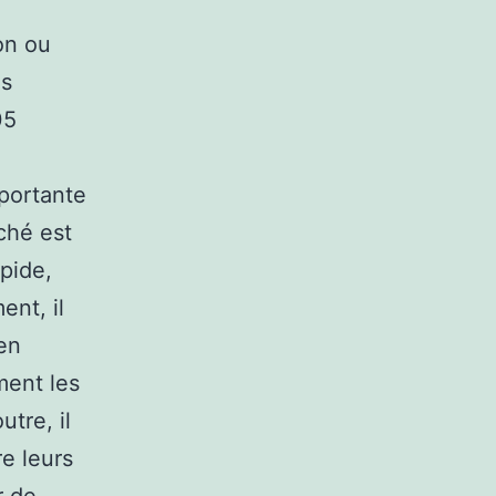
ion ou
ls
05
portante
ché est
pide,
ent, il
en
ment les
utre, il
e leurs