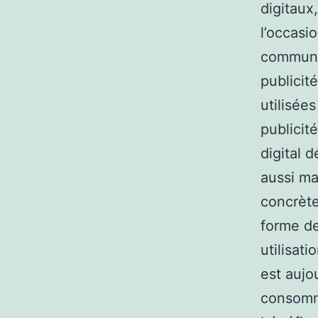
digitaux,
l’occasi
communic
publicit
utilisée
publicit
digital 
aussi ma
concrète
forme de
utilisati
est aujo
consomma