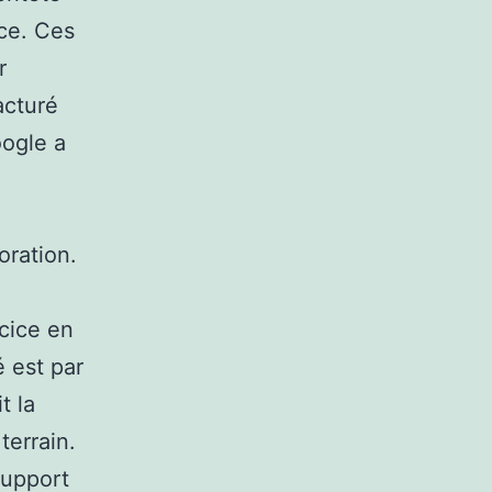
nce. Ces
r
acturé
oogle a
oration.
cice en
é est par
t la
terrain.
support