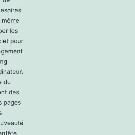
r de
cesoires
nt même
per les
c et pour
angement
ing
dinateur,
e du
ont des
es pages
s
ouveauté
entête