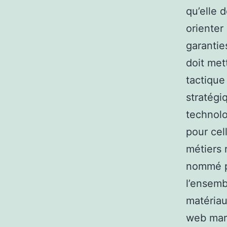
qu’elle 
orienter
garantie
doit met
tactique
stratégi
technolo
pour cel
métiers r
nommé p
l’ensemb
matériau
web mark