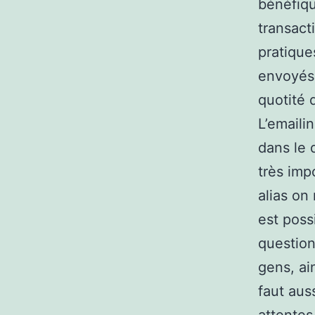
bénéfiqu
transact
pratique
envoyés 
quotité 
L’emaili
dans le 
très imp
alias on
est poss
question
gens, ain
faut aus