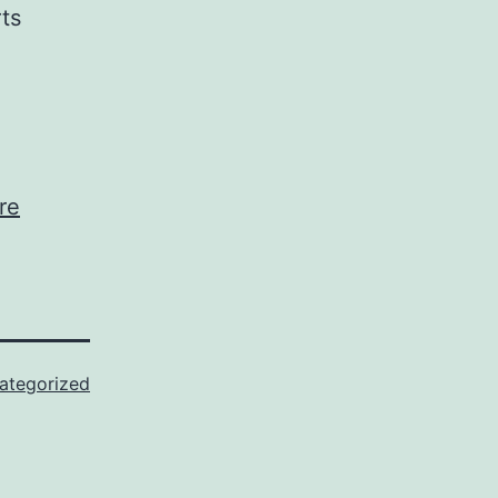
rts
re
ategorized