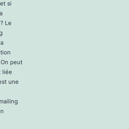
et si
a
 ? Le
g
la
tion
. On peut
 liée
est une
emailing
on