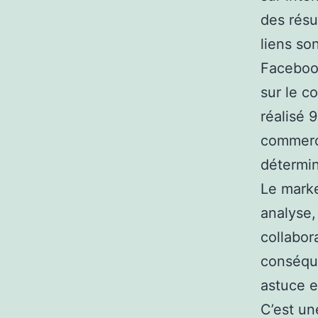
des résu
liens so
Facebook
sur le c
réalisé 
commerci
détermin
Le marke
analyse,
collabor
conséque
astuce e
C’est un