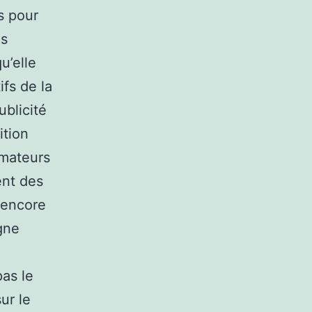
s pour
es
u’elle
ifs de la
ublicité
ition
mmateurs
ent des
, encore
gne
pas le
ur le