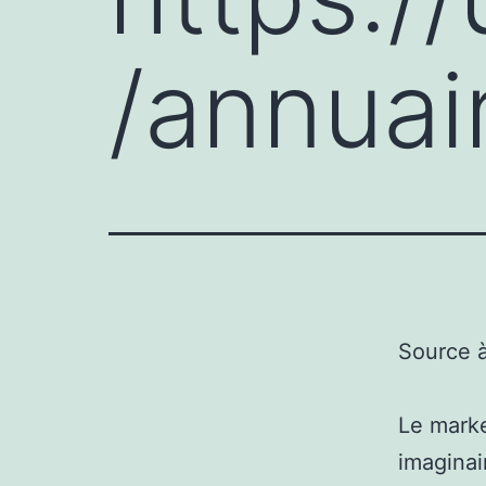
/annuai
Source 
Le marke
imaginai