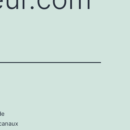
de
 canaux