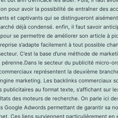
et but afin d’efficace les aider. Puis, il faut avoi
tion pour avoir la possibilité de entraîner des ac
nts et captivants qui se distingueront aiséme
arché déjà condensé. enfin, il faut savoir antici
pour se permettre de améliorer son article à pi
treprise s’adapte facilement à tout possible ch
secteur. C’est la base d’une méthode de market
t pérenne.Dans le secteur du publicité micro-or
 commerciaux représentent la deuxième branch
ngine marketing. Les backlinks commerciaux s
s publicitaires au format texte, s’affichant sur l
ltats des moteurs de recherche. On parle ici de
s Google Adwords permettant de garantir sa n
rnet. Ces liens surviennent particulièrement en 