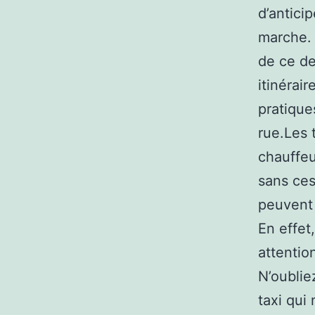
d’anticip
marche. 
de ce de
itinérai
pratique
rue.Les 
chauffeu
sans ces
peuvent 
En effet
attentio
N’oublie
taxi qui