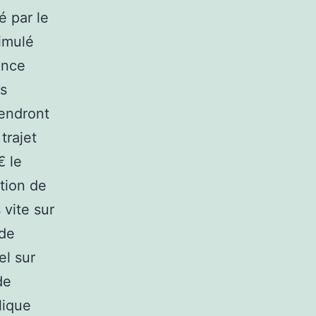
é par le
simulé
ance
es
iendront
trajet
€ le
tion de
 vite sur
 de
el sur
de
lique