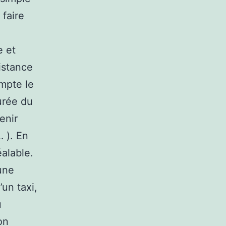
 faire
e et
distance
ompte le
urée du
enir
… ). En
éalable.
une
’un taxi,
u
on