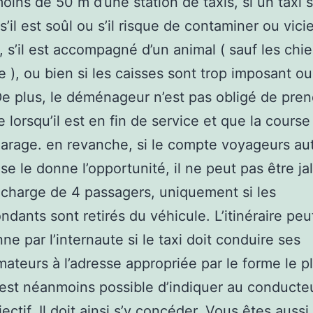
moins de 50 m d’une station de taxis, si un taxi 
 s’il est soûl ou s’il risque de contaminer ou vicie
, s’il est accompagné d’un animal ( sauf les chi
e ), ou bien si les caisses sont trop imposant ou
De plus, le déménageur n’est pas obligé de pre
 lorsqu’il est en fin de service et que la course 
arage. en revanche, si le compte voyageurs au
ise le donne l’opportunité, il ne peut pas être ja
 charge de 4 passagers, uniquement si les
ndants sont retirés du véhicule. L’itinéraire peu
ne par l’internaute si le taxi doit conduire ses
teurs à l’adresse appropriée par le forme le p
l est néanmoins possible d’indiquer au conducte
ectif. Il doit ainsi s’y concéder. Vous êtes aussi