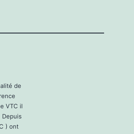
alité de
érence
le VTC il
. Depuis
C ) ont