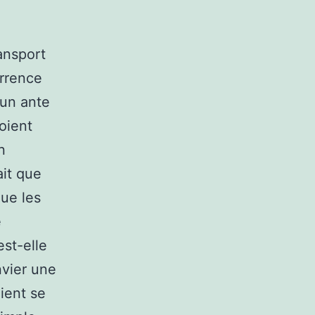
ransport
urrence
 un ante
oient
n
ait que
que les
e
st-elle
nvier une
lient se