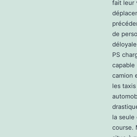
fait leu
déplacem
précéden
de perso
déloyale
PS charg
capable 
camion e
les taxi
automobi
drastiqu
la seule
course. M