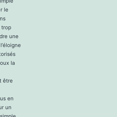
simple
r le
ens
 trop
ndre une
l’éloigne
torisés
loux la
t être
lus en
ur un
 simple