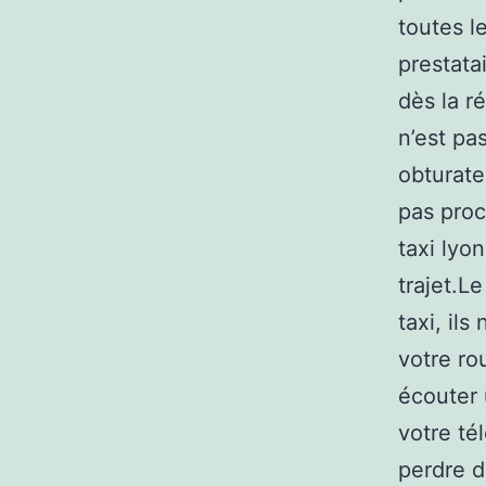
toutes l
prestata
dès la r
n’est pas
obturate
pas proc
taxi lyo
trajet.L
taxi, ils
votre ro
écouter 
votre té
perdre d