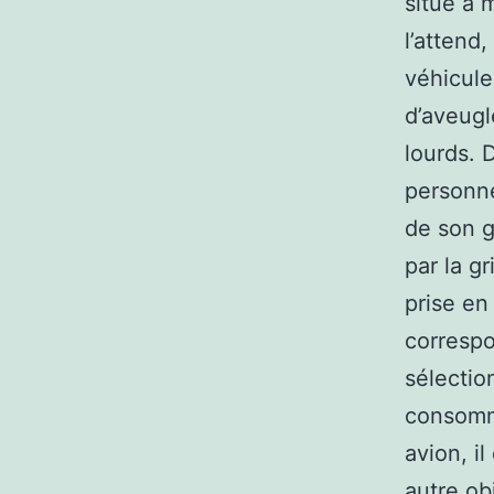
situe à 
l’attend,
véhicule
d’aveugl
lourds. 
personne
de son g
par la gr
prise en
correspo
sélection
consomma
avion, i
autre obj