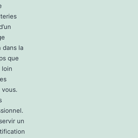
e
teries
d’un
ge
 dans la
mps que
 loin
ues
à vous.
s
ssionnel.
servir un
ification