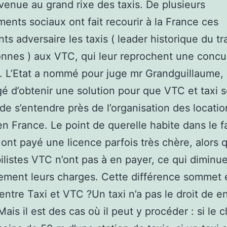
r venue au grand rixe des taxis. De plusieurs
ents sociaux ont fait recourir à la France ces
ts adversaire les taxis ( leader historique du t
nnes ) aux VTC, qui leur reprochent une conc
. L’Etat a nommé pour juge mr Grandguillaume,
é d’obtenir une solution pour que VTC et taxi s
de s’entendre près de l’organisation des locatio
n France. Le point de querelle habite dans le f
s ont payé une licence parfois très chère, alors 
listes VTC n’ont pas à en payer, ce qui diminu
ement leurs charges. Cette différence sommet e
 entre Taxi et VTC ?Un taxi n’a pas le droit de e
ais il est des cas où il peut y procéder : si le c