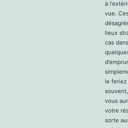
à l’exté
vue. Ces
désagré
lieux str
cas dans
quelques
d’emprun
simpleme
le ferie
souvent,
vous aur
votre ré
sorte au