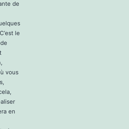
tante de
uelques
C’est le
 de
t
,
où vous
s,
cela,
aliser
era en