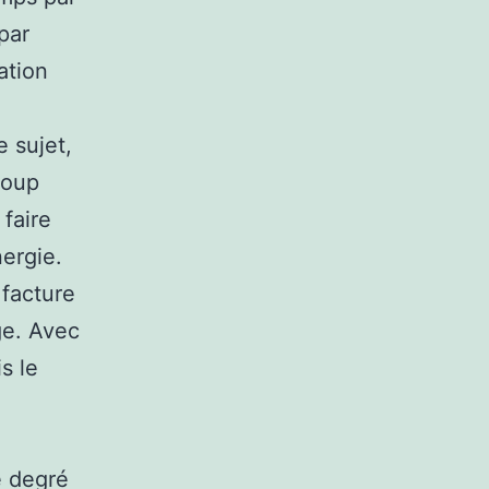
par
ation
e sujet,
coup
faire
ergie.
 facture
ge. Avec
s le
e degré