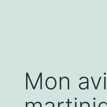
Aller
au
contenu
Mon avi
martini