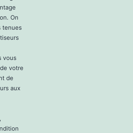
vantage
ison. On
s tenues
atiseurs
s vous
 de votre
nt de
eurs aux
,
ndition