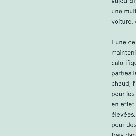
aujourd
une mult
voiture,
L’une de
mainteni
calorifi
parties l
chaud, l
pour les 
en effet
élevées.
pour des
frais da