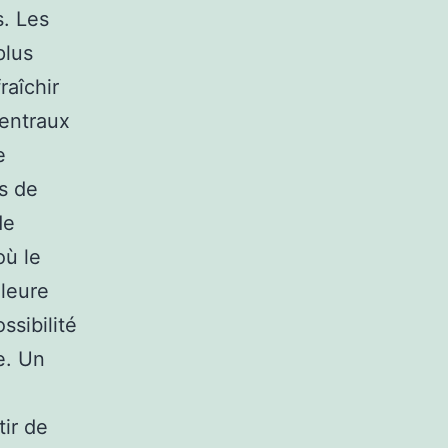
s. Les
plus
raîchir
centraux
e
s de
de
où le
lleure
ssibilité
e. Un
tir de