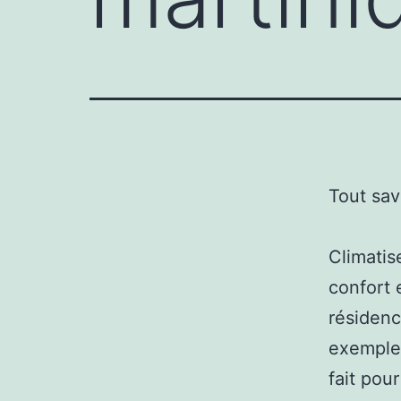
Tout sav
Climatis
confort e
résidence
exemple 
fait pou