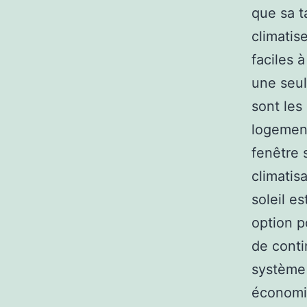
que sa t
climatis
faciles 
une seul
sont les
logement
fenêtre 
climatis
soleil e
option p
de conti
système 
économis