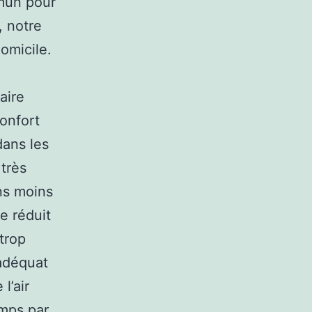
mun pour
, notre
domicile.
aire
confort
dans les
 très
ons moins
le réduit
trop
 adéquat
l’air
emps par