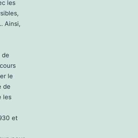
ec les
sibles,
 Ainsi,
n de
 cours
er le
é de
 les
1930 et