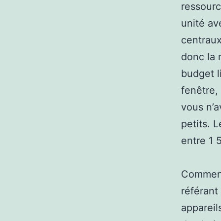
ressourc
unité av
centraux
donc la 
budget l
fenêtre,
vous n’a
petits. 
entre 1 
Comment 
référant
appareil