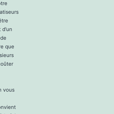
otre
atiseurs
être
t d’un
 de
ère que
sieurs
coûter
n vous
onvient