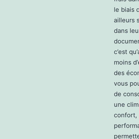
le biais
ailleurs 
dans leu
document
c’est qu
moins d’
des écon
vous pou
de cons
une clim
confort,
performa
permette