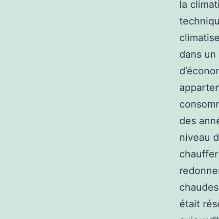
la clima
techniqu
climatis
dans un 
d’économ
appartem
consomma
des ann
niveau d
chauffer
redonne
chaudes.
était ré