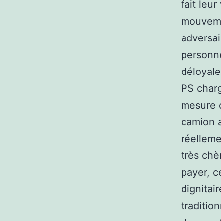
fait leu
mouvemen
adversai
personne
déloyale
PS charg
mesure d
camion a
réelleme
très chè
payer, c
dignitai
traditio