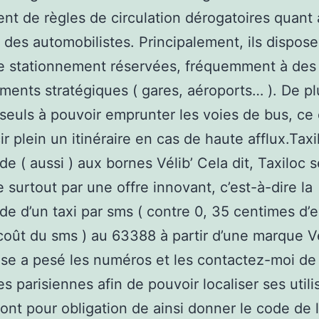
ent de règles de circulation dérogatoires quant
es automobilistes. Principalement, ils dispose
e stationnement réservées, fréquemment à des
ents stratégiques ( gares, aéroports… ). De plu
 seuls à pouvoir emprunter les voies de bus, ce
ir plein un itinéraire en cas de haute afflux.Taxi
 ( aussi ) aux bornes Vélib’ Cela dit, Taxiloc s
e surtout par une offre innovant, c’est-à-dire la
 d’un taxi par sms ( contre 0, 35 centimes d’
coût du sms ) au 63388 à partir d’une marque Vé
rise a pesé les numéros et les contactez-moi de
es parisiennes afin de pouvoir localiser ses utili
ont pour obligation de ainsi donner le code de l