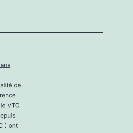
aris
alité de
érence
r le VTC
Depuis
C ) ont