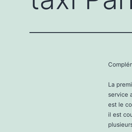
Complém
La premi
service 
est le c
il est c
plusieur