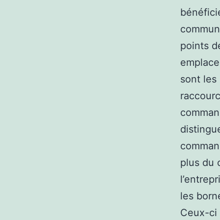
bénéfici
commun d
points d
emplacem
sont les
raccourc
commande
distingu
commande
plus du 
l’entrep
les born
Ceux-ci 