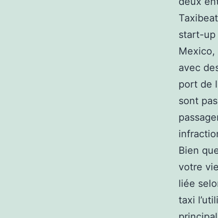
deux ent
Taxibeat
start-up
Mexico, 
avec des
port de 
sont pas
passager
infracti
Bien que
votre vie
liée sel
taxi l’ut
principa