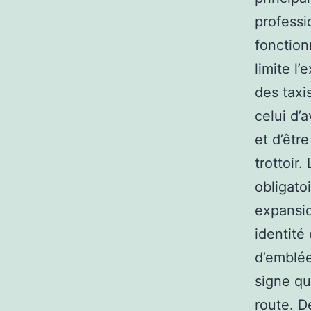
professi
fonction
limite l
des taxi
celui d’a
et d’êtr
trottoir
obligatoi
expansio
identité
d’emblée
signe qu
route. D