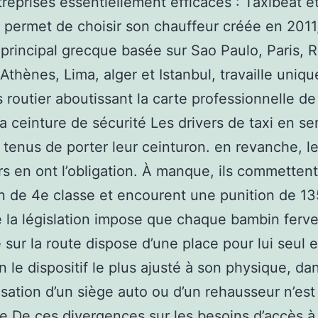
reprises essentiellement efficaces : Taxibeat et
 permet de choisir son chauffeur créée en 2011
 principal grecque basée sur Sao Paulo, Paris, R
Athènes, Lima, alger et Istanbul, travaille uniq
 routier aboutissant la carte professionnelle de
la ceinture de sécurité Les drivers de taxi en se
 tenus de porter leur ceinturon. en revanche, l
s en ont l’obligation. À manque, ils commetten
on de 4e classe et encourent une punition de 13
 la législation impose que chaque bambin ferv
 sur la route dispose d’une place pour lui seul e
on le dispositif le plus ajusté à son physique, da
ilisation d’un siège auto ou d’un rehausseur n’est
le.De ces divergences sur les besoins d’accès à 