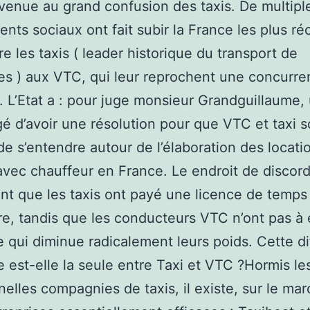
r venue au grand confusion des taxis. De multipl
ts sociaux ont fait subir la France les plus ré
re les taxis ( leader historique du transport de
s ) aux VTC, qui leur reprochent une concurr
. L’Etat a : pour juge monsieur Grandguillaume,
é d’avoir une résolution pour que VTC et taxi s
e s’entendre autour de l’élaboration des locati
vec chauffeur en France. Le endroit de discor
nt que les taxis ont payé une licence de temps
re, tandis que les conducteurs VTC n’ont pas à
e qui diminue radicalement leurs poids. Cette d
re est-elle la seule entre Taxi et VTC ?Hormis le
nnelles compagnies de taxis, il existe, sur le mar