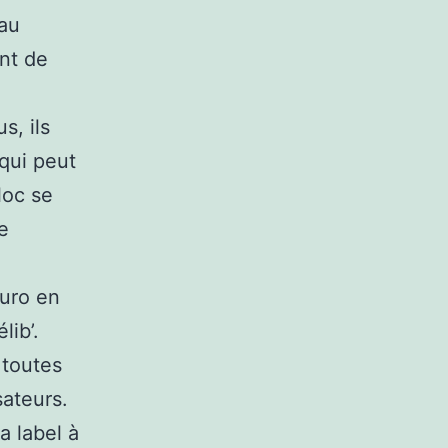
 au
nt de
s, ils
 qui peut
loc se
e
euro en
lib’.
 toutes
sateurs.
a label à