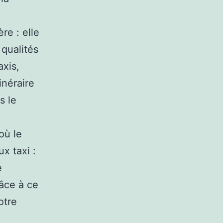
re : elle
 qualités
axis,
tinéraire
s le
où le
x taxi :
e
âce à ce
otre