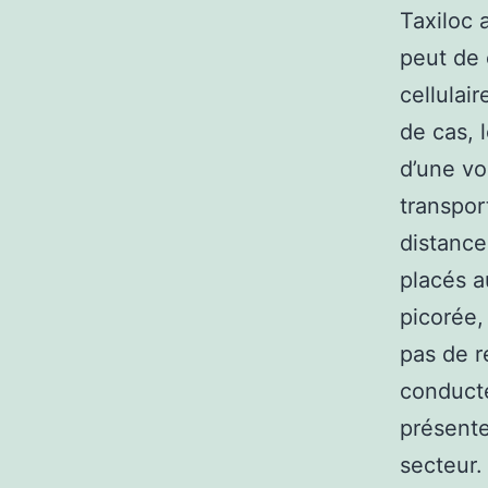
Taxiloc 
peut de 
cellulai
de cas, 
d’une vo
transpor
distance
placés a
picorée,
pas de r
conducte
présente
secteur.