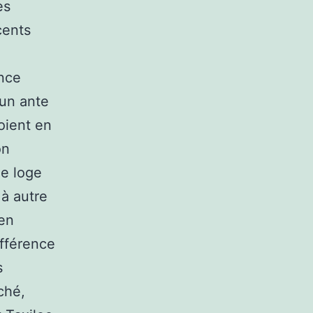
es
cents
ence
 un ante
oient en
on
de loge
 à autre
 en
ifférence
s
ché,