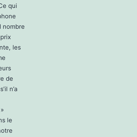
 Ce qui
éphone
nd nombre
prix
nte, les
me
eurs
re de
’il n’a
 »
ns le
notre