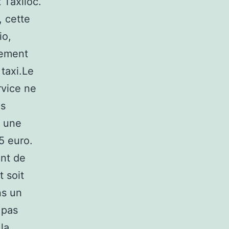
 Taxiloc.
, cette
io,
uement
 taxi.Le
rvice ne
es
t une
5 euro.
ent de
t soit
ns un
 pas
la