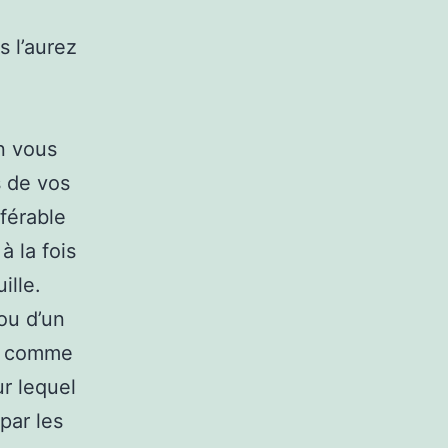
s l’aurez
n vous
s de vos
éférable
à la fois
ille.
ou d’un
er comme
r lequel
par les