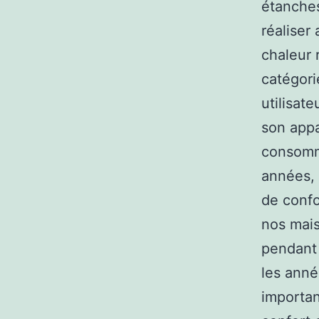
étanches
réaliser
chaleur 
catégori
utilisat
son appa
consomma
années,
de confo
nos mais
pendant 
les anné
importan