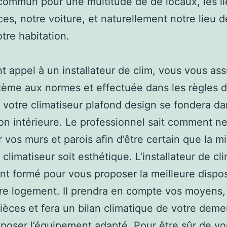
commun pour une multitude de de locaux, les l
s, notre voiture, et naturellement notre lieu d
otre habitation.
nt appel à un installateur de clim, vous vous as
tème aux normes et effectuée dans les règles de
, votre climatiseur plafond design se fondera da
on intérieure. Le professionnel sait comment n
 vos murs et parois afin d’être certain que la m
climatiseur soit esthétique. L’installateur de cl
t formé pour vous proposer la meilleure dispos
re logement. Il prendra en compte vos moyens, l
ièces et fera un bilan climatique de votre dem
poser l’équipement adapté. Pour être sûr de v