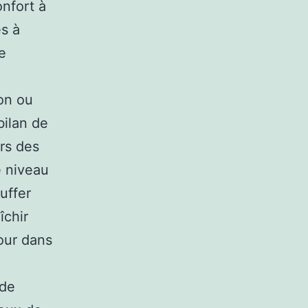
onfort à
es à
e
son ou
bilan de
rs des
 niveau
uffer
îchir
jour dans
 de