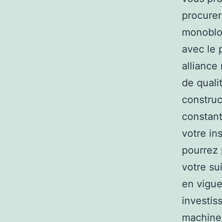
procurer
monobloc
avec le 
alliance
de quali
constru
constant
votre in
pourrez 
votre su
en vigue
investi
machine 