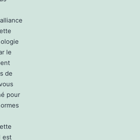
alliance
ette
nologie
r le
ment
rs de
 vous
né pour
 normes
ette
 est