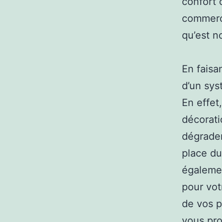
confort 
commerce
qu’est n
En faisa
d’un sys
En effet
décorati
dégrader
place du 
égalemen
pour vot
de vos p
vous pro