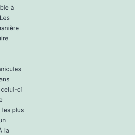
ble à
 Les
manière
uire
anicules
sans
 celui-ci
e
 les plus
 un
À la