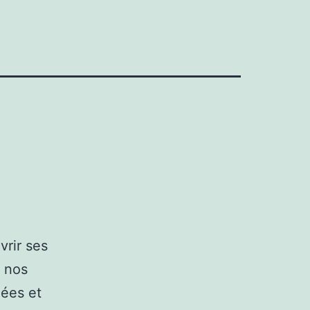
vrir ses
e nos
lées et