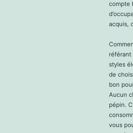
compte l
d’occupa
acquis, 
Comment 
référant
styles é
de chois
bon pour
Aucun cl
pépin. C
consomma
vous pou