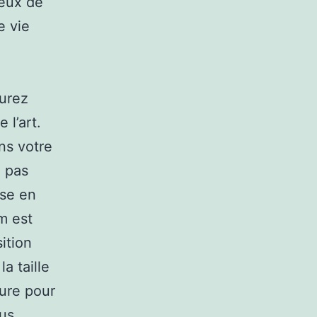
ieux de
e vie
surez
 l’art.
ns votre
e pas
ise en
im est
ition
a taille
eure pour
ous