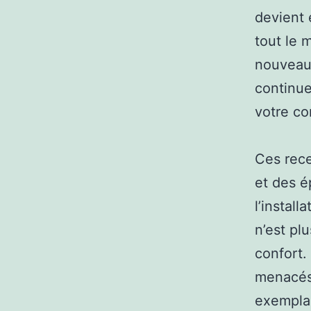
devient 
tout le 
nouveau
continue
votre co
Ces rece
et des é
l’install
n’est pl
confort.
menacés l
exemplai