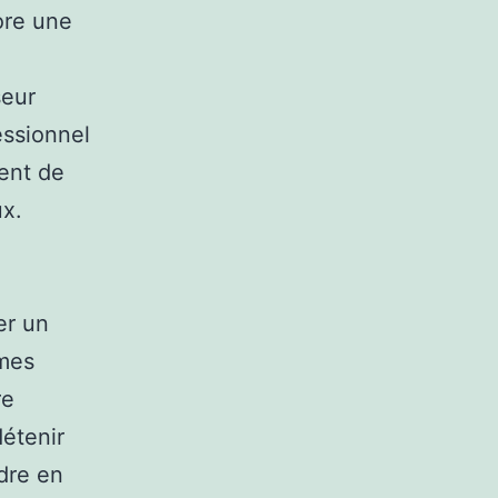
iore une
seur
essionnel
nent de
ux.
er un
èmes
re
étenir
dre en