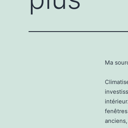
Ma sour
Climatis
investis
intérieur
fenêtres
anciens,