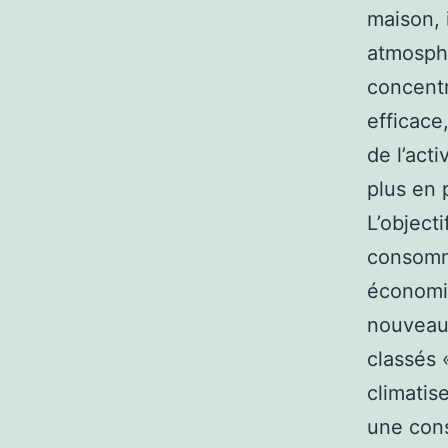
maison, i
atmosphè
concentr
efficace
de l’act
plus en 
L’objecti
consomm
économiq
nouveau 
classés 
climatis
une con