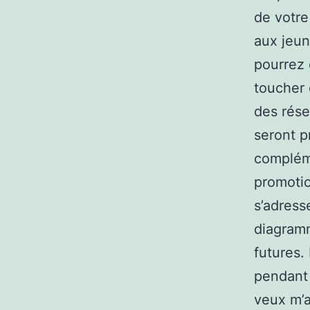
de votre
aux jeun
pourrez 
toucher 
des rése
seront p
compléme
promotio
s’adress
diagramm
futures.
pendant 
veux m’a