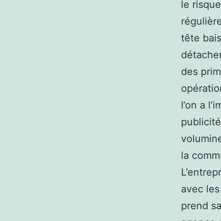
le risque
régulièr
tête bai
détacher
des prim
opératio
l’on a l’
publicit
volumine
la commu
L’entrep
avec les 
prend sa