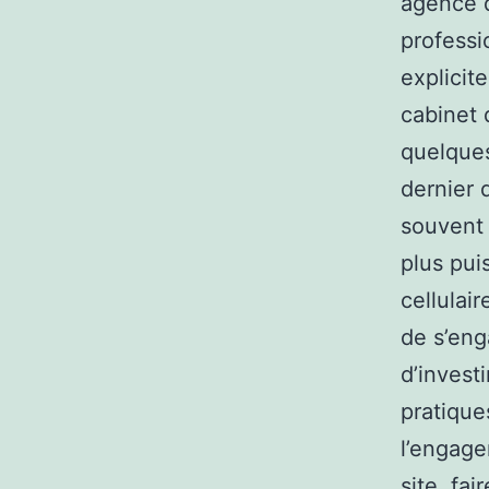
agence d
professi
explicit
cabinet 
quelques
dernier 
souvent 
plus pu
cellulai
de s’eng
d’invest
pratique
l’engage
site, fai