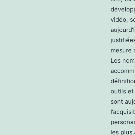
développ
vidéo, s
aujourd’
justifié
mesure d
Les nomb
accommod
définiti
outils e
sont auj
l’acquis
personas
les plus