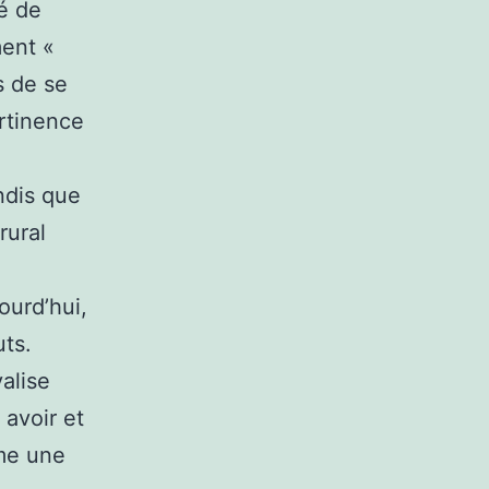
té de
ment «
s de se
ertinence
ndis que
rural
ourd’hui,
uts.
alise
 avoir et
ême une