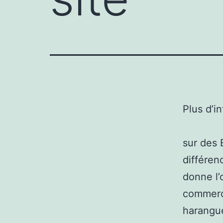
Plus d’i
sur des 
différen
donne l’
commerci
harangue