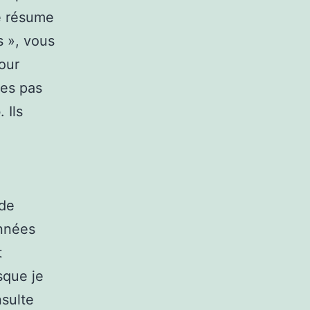
e résume
s », vous
our
tes pas
 Ils
 de
années
t
sque je
nsulte