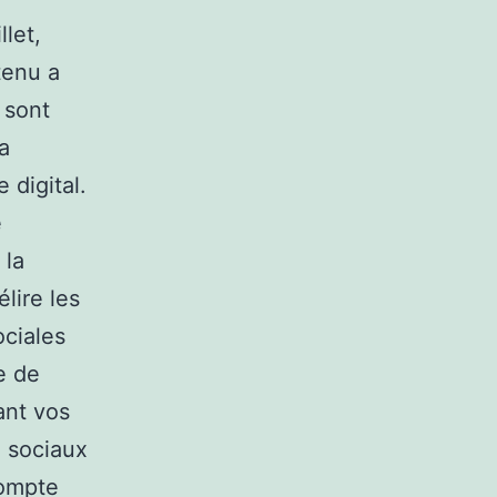
let,
tenu a
 sont
a
 digital.
e
 la
lire les
ociales
e de
ant vos
 sociaux
compte