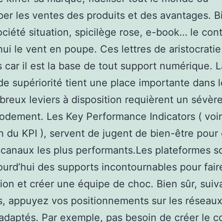
er les ventes des produits et des avantages. Bil
ociété situation, spicilège rose, e-book… le con
hui le vent en poupe. Ces lettres de aristocratie
es car il est la base de tout support numérique. L
e supériorité tient une place importante dans le
reux leviers à disposition requièrent un sévèr
ement. Les Key Performance Indicators ( voir
on du KPI ), servent de jugent de bien-être pour é
t canaux les plus performants.Les plateformes s
ourd’hui des supports incontournables pour fair
ition et créer une équipe de choc. Bien sûr, suiv
, appuyez vos positionnements sur les réseaux
 adaptés. Par exemple, pas besoin de créer le 