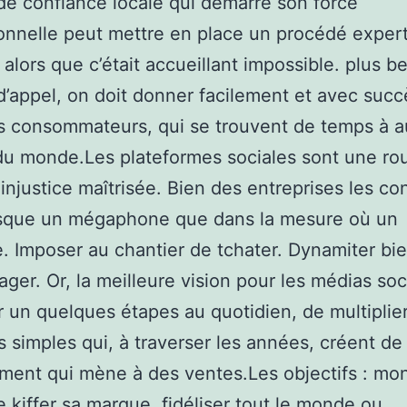
e confiance locale qui démarre son force
onnelle peut mettre en place un procédé exper
e alors que c’était accueillant impossible. plus b
d’appel, on doit donner facilement et avec suc
 consommateurs, qui se trouvent de temps à a
du monde.Les plateformes sociales sont une ro
injustice maîtrisée. Bien des entreprises les co
isque un mégaphone que dans la mesure où un
re. Imposer au chantier de tchater. Dynamiter bie
ager. Or, la meilleure vision pour les médias soc
ir un quelques étapes au quotidien, de multiplie
s simples qui, à traverser les années, créent de
ment qui mène à des ventes.Les objectifs : mon
re kiffer sa marque, fidéliser tout le monde ou