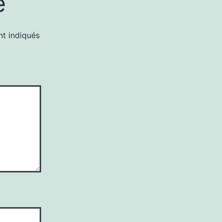
e
nt indiqués