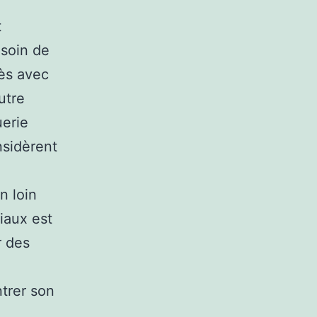
t
esoin de
cès avec
utre
uerie
nsidèrent
n loin
iaux est
r des
trer son