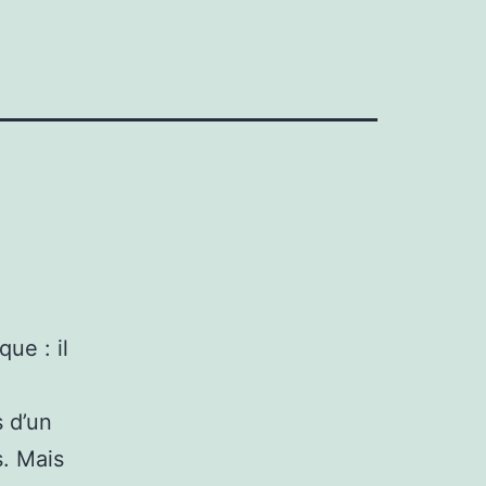
ue : il
s d’un
s. Mais