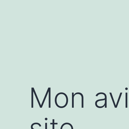
Aller
au
contenu
Mon avi
site