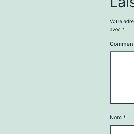
Lai
Votre adre
avec
*
Comment
Nom
*