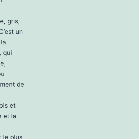
t
, gris,
 C’est un
 la
, qui
re,
ou
ement de
ois et
 et la
 le plus