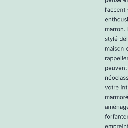
pensé en
l’accent
enthousi
marron. 
stylé dé
maison e
rappelle
peuvent 
néoclass
votre in
marmorée
aménagé 
forfante
empreint