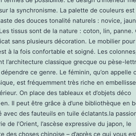
 termes de possibilité. Le design d’intérieur me
 sur la synchronisme. La palette de couleurs est
aste des douces tonalité naturels : novice, jaune
Les tissus sont de la nature : coton, lin, panne.
licat sans plusieurs décoration. Le mobilier pour
st à la fois confortable et soigné. Les colonnes
nt l’architecture classique grecque ou pèse-lett
dépendre ce genre. Le féminin, qu’on appelle 
ique, est fréquemment très riche en embelliss
térieur. On place des tableaux et d’objets déco
n. Il peut être grâce à d’une bibliothèque en b
avec des fauteuils en tuile éclatants.la passion
rie de l’Orient, l’ascèse expressive du japon, le
e des choses chinoise – d’après ce qui vous est