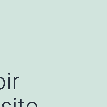
ir
site