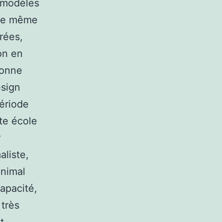
s modèles
une même
rées,
on en
donne
esign
période
te école
r
aliste,
inimal
capacité,
très