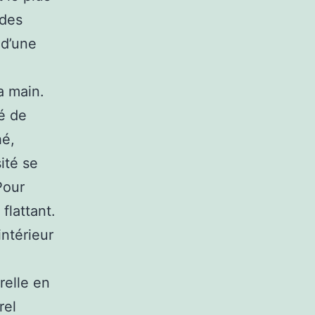
 des
 d’une
a main.
té de
hé,
ité se
Pour
flattant.
intérieur
relle en
rel