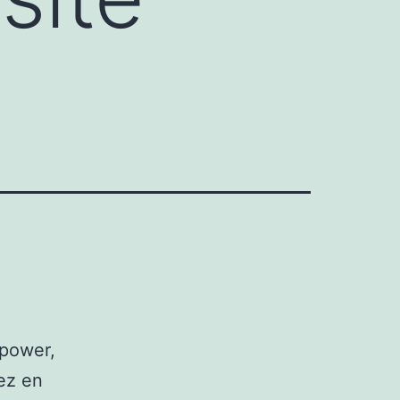
 power,
rez en