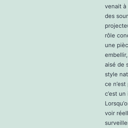
venait à
des sour
projecte
rôle con
une piè
embellir
aisé de 
style nat
ce n’est
c’est un 
Lorsqu’on
voir rée
surveill