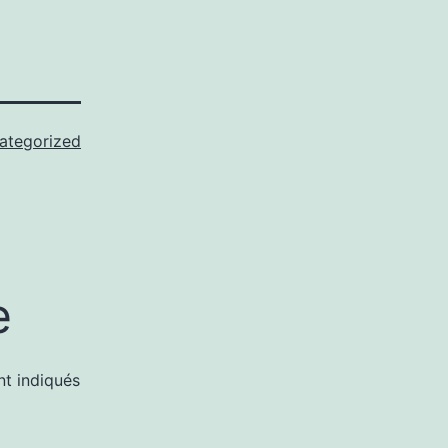
ategorized
e
nt indiqués