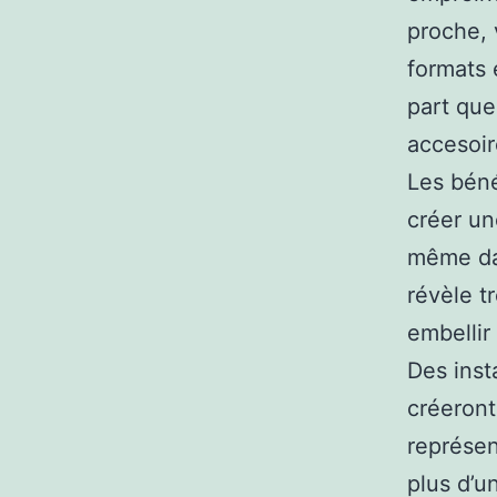
proche, 
formats 
part que
accesoir
Les béné
créer u
même dan
révèle t
embellir
Des inst
créeront
représen
plus d’un