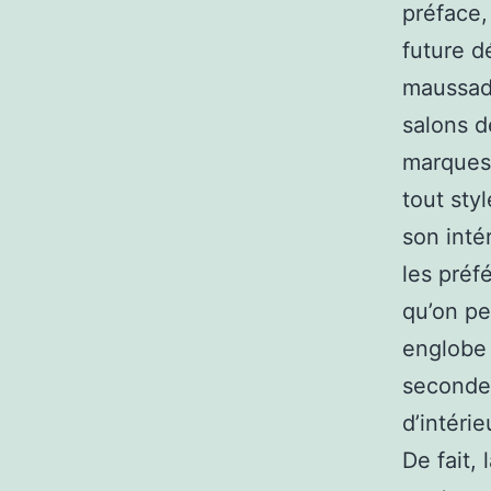
préface,
future d
maussade
salons d
marques 
tout sty
son intér
les préf
qu’on pe
englobe 
seconde 
d’intéri
De fait,