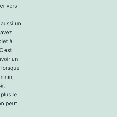
er vers
 aussi un
 avez
let à
C’est
avoir un
é lorsque
minin,
ir.
 plus le
 on peut