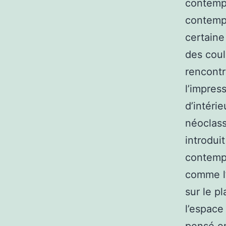
contempo
contemp
certaine
des coul
rencontr
l’impres
d’intéri
néoclass
introdui
contempo
comme l’
sur le p
l’espace