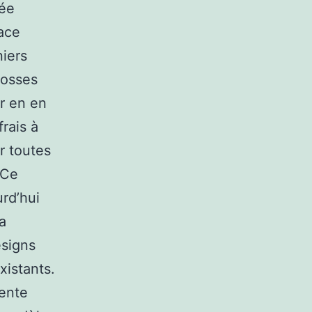
née
cace
niers
rosses
r en en
frais à
ur toutes
?Ce
urd’hui
a
esigns
xistants.
sente