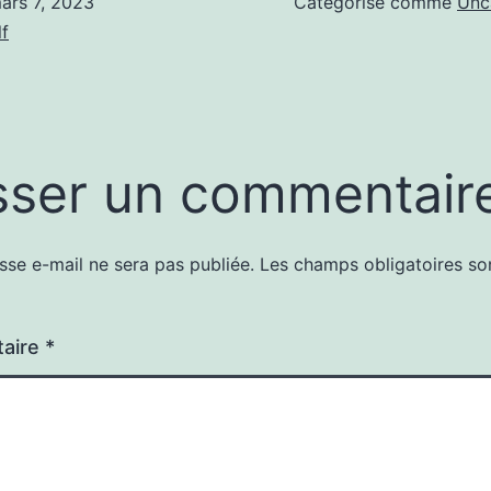
ars 7, 2023
Catégorisé comme
Unc
f
sser un commentair
sse e-mail ne sera pas publiée.
Les champs obligatoires so
aire
*