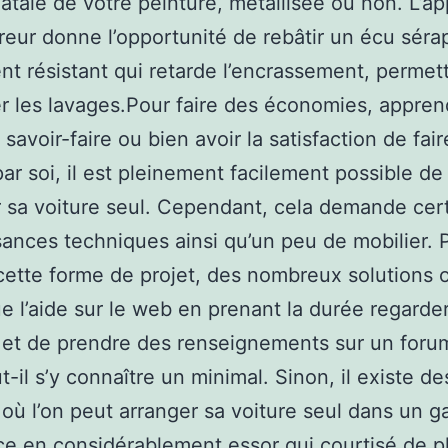
 natale de votre peinture, métallisée ou non. L’ap
treur donne l’opportunité de rebâtir un écu séra
t résistant qui retarde l’encrassement, permett
r les lavages.Pour faire des économies, appre
savoir-faire ou bien avoir la satisfaction de fair
ar soi, il est pleinement facilement possible de
 sa voiture seul. Cependant, cela demande cer
ances techniques ainsi qu’un peu de mobilier. 
 cette forme de projet, des nombreux solutions 
e l’aide sur le web en prenant la durée regarde
s et de prendre des renseignements sur un forum
t-il s’y connaître un minimal. Sinon, il existe de
 où l’on peut arranger sa voiture seul dans un g
ce en considérablement essor qui courtisé de p