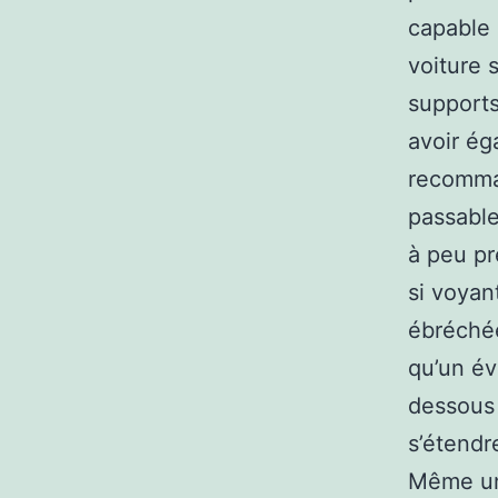
capable 
voiture 
supports
avoir ég
recomman
passable
à peu pr
si voyan
ébréchée
qu’un év
dessous 
s’étendr
Même un 