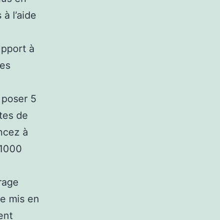
à l’aide
upport à
hes
 poser 5
tes de
ncez à
 1000
rage
re mis en
ent