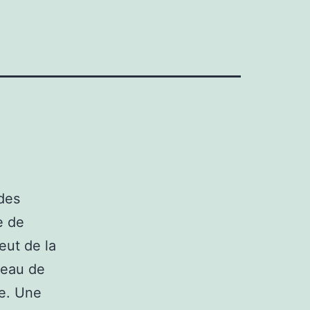
 des
e de
eut de la
neau de
le. Une