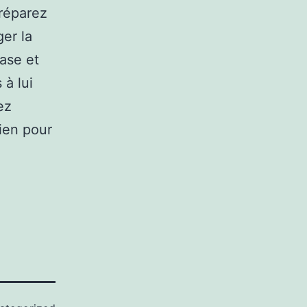
 réparez
er la
ase et
à lui
ez
bien pour