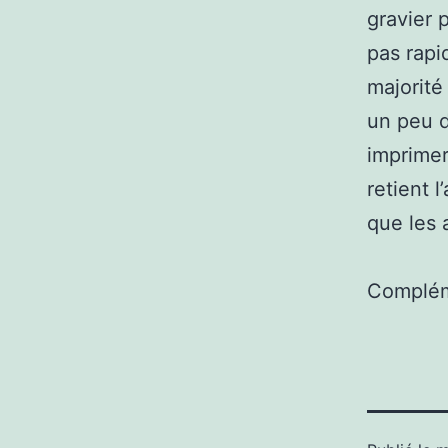
gravier 
pas rapi
majorité
un peu d
imprimer
retient 
que les 
Complém