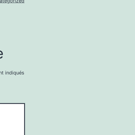
ategorized
e
nt indiqués