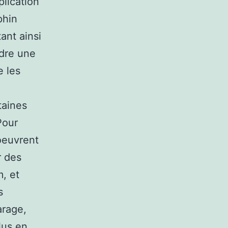
plication
phin
ant ainsi
ndre une
e les
taines
Pour
oeuvrent
r des
, et
s
arage,
lus en