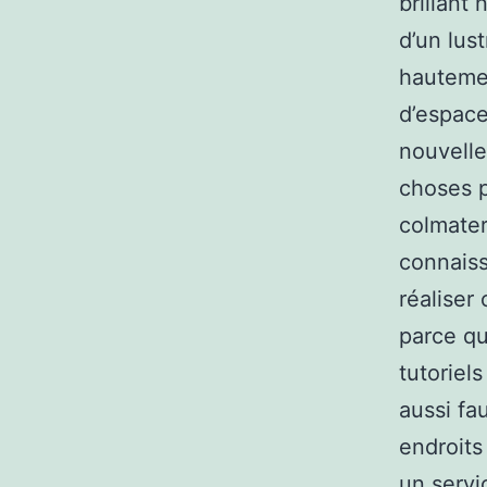
brillant
d’un lus
hautemen
d’espace
nouvelle 
choses p
colmater
connaiss
réaliser
parce qu
tutoriel
aussi fau
endroits
un servi