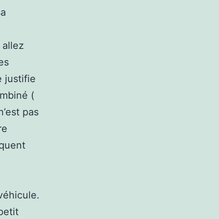
sa
 allez
es
justifie
ombiné (
n’est pas
re
équent
véhicule.
etit