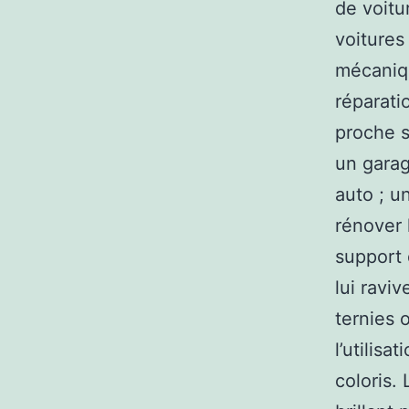
de voitu
voitures
mécaniqu
réparatio
proche s
un garag
auto ; u
rénover 
support 
lui raviv
ternies 
l’utilis
coloris.