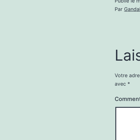
Publié le
m
Par
Gandal
Lai
Votre adre
avec
*
Comment