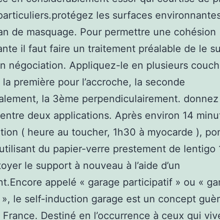
particuliers.protégez les surfaces environnantes 
ban de masquage. Pour permettre une cohésion
ante il faut faire un traitement préalable de le s
’un négociation. Appliquez-le en plusieurs couc
, la première pour l’accroche, la seconde
alement, la 3ème perpendiculairement. donnez
entre deux applications. Après environ 14 minu
tion ( heure au toucher, 1h30 à myocarde ), po
 utilisant du papier-verre prestement de lentigo
toyer le support à nouveau à l’aide d’un
t.Encore appelé « garage participatif » ou « ga
e », le self-induction garage est un concept guè
 France. Destiné en l’occurrence à ceux qui viv