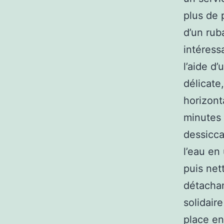
plus de 
d’un ru
intéress
l’aide d
délicate
horizont
minutes 
dessicca
l’eau en
puis net
détachan
solidair
place en