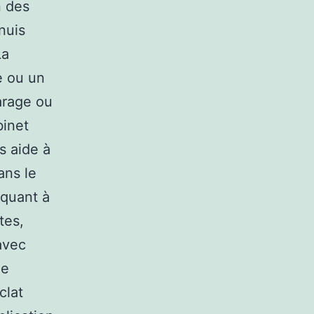
n des
nuis
La
le ou un
arage ou
binet
s aide à
ans le
 quant à
tes,
avec
de
clat