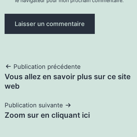
le navigateur pour mon prochain commentaire.
Navigation
Publication précédente
Vous allez en savoir plus sur ce site
de
web
l’article
Publication suivante
Zoom sur en cliquant ici