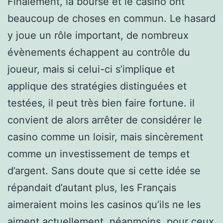
Finalement, la bourse et le casino ont
beaucoup de choses en commun. Le hasard
y joue un rôle important, de nombreux
évènements échappent au contrôle du
joueur, mais si celui-ci s’implique et
applique des stratégies distinguées et
testées, il peut très bien faire fortune. il
convient de alors arrêter de considérer le
casino comme un loisir, mais sincèrement
comme un investissement de temps et
d’argent. Sans doute que si cette idée se
répandait d’autant plus, les Français
aimeraient moins les casinos qu’ils ne les
aiment actuellement. néanmoins, pour ceux