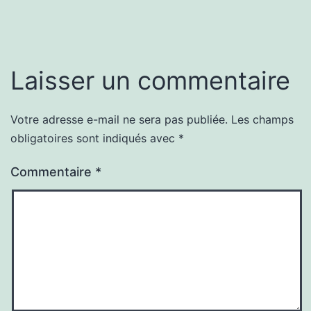
Laisser un commentaire
Votre adresse e-mail ne sera pas publiée.
Les champs
obligatoires sont indiqués avec
*
Commentaire
*