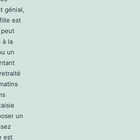
t génial,
ille est
 peut
 à la
ou un
ntant
retraité
matins
ns
taisie
poser un
ssez
e est