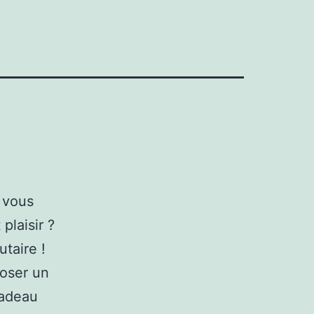
t vous
plaisir ?
taire !
oser un
cadeau