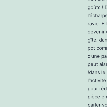
goûts ! 
l’écharp
ravie. E
devenir
gîte. da
pot com
d’une pa
peut ais
!dans le
l’activit
pour réd
pièce en
parler v