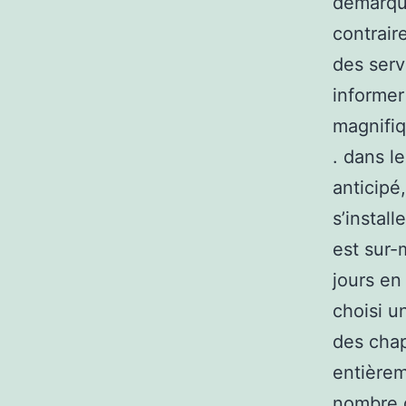
démarque
contrair
des serv
informer 
magnifiq
. dans l
anticipé
s’install
est sur-
jours en
choisi u
des chap
entièrem
nombre d