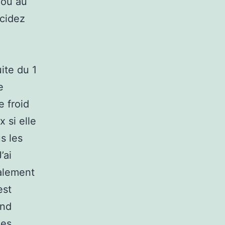
 ou au
écidez
uite du 1
e
e froid
x si elle
s les
’ai
galement
est
and
ses