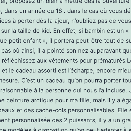
r, proposez un bien à mettre dès la ouverture
e, dans un année ou 18 . dans le cas où vous d
ices à porter dès la ajour, n’oubliez pas de vous
sur la taille de kid. En effet, si bambin est un «
ue petit enfant », il portera peut-être tout de s
e cas où ainsi, il a pointé son nez auparavant qu
, réfléchissez aux vêtements pour prématurés.L
e et le cadeau assorti est l’écharpe, encore mieu
mesure. C’est un cadeau qu’on pourra porter tou
 raisonnable à la personne qui nous l’a incluse. J
ne ceinture arctique pour ma fille, mais il y a é
eaux et des cache-cols personnalisables. Elle 
ent personnalisée des 2 puissants, il y a un gr
e modèles à disposition qu’on peut adapter à 