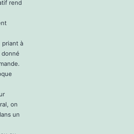
tif rend
ent
 priant à
ix donné
emande.
coque
ur
ral, on
dans un