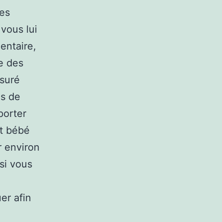
tes
 vous lui
entaire,
e des
ssuré
s de
porter
at bébé
r environ
 si vous
u
er afin