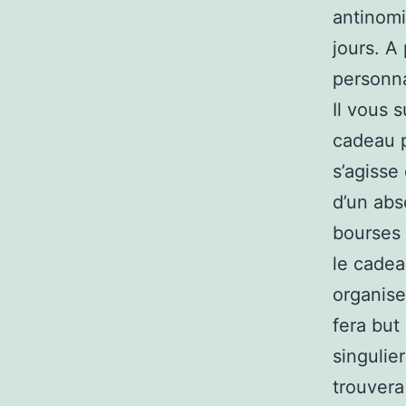
antinomi
jours. A
personna
Il vous s
cadeau p
s’agisse
d’un abs
bourses 
le cadea
organise
fera but
singulie
trouver