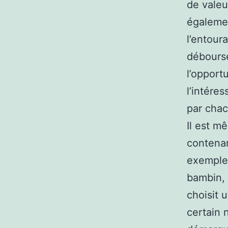
de valeu
égalemen
l’entour
débourse
l’opport
l’intéres
par chac
Il est m
contenan
exemple.
bambin, 
choisit 
certain 