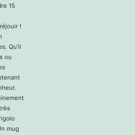
dre 15
éjouir !
n
s. Qu’il
es ou
es
btenant
nheur.
tainement
très
rigolo
 Un mug