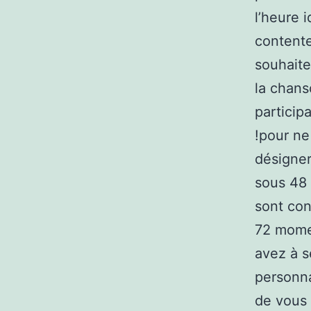
l’heure 
contente
souhaite
la chans
particip
!pour n
désigner
sous 48 
sont con
72 momen
avez à 
personna
de vous 