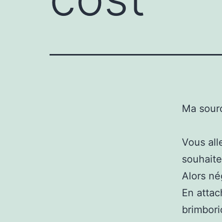
Ma sour
Vous all
souhaiter
Alors né
En atta
brimbori