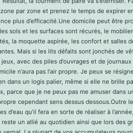
 Résultat, la tourment de paire va s’éterniser. Fa
one par zone et prenez le temps de expirer e
ce plus d’efficacité.Une domicile peut être pr
les sols et les surfaces sont récurés, le mobilier
és, la moquette aspirée, les confort et salles d
ntes. Mais si les lits défaits sont jonchés de v
e jeux, avec des piles d’ouvrages et de journaux
micile n’aura pas l’air propre. Je peux se résign
ien dans un logis palier, même si elle ne brille p
ux, parce que je ne peux pas me amuser dans u
propre cependant sens dessus dessous.Outre l
s d’eau qu’il fera en sorte de réaliser à l’année,
e reste un allié au quotidien ainsi que lors des g
vernal. La plupart de vos accumulateurs pourr