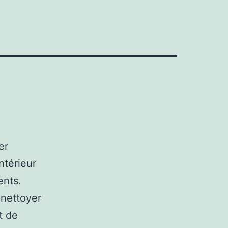
er
ntérieur
ents.
 nettoyer
t de