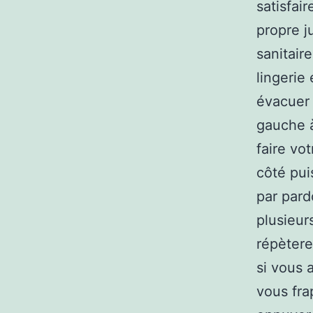
satisfai
propre j
sanitaire
lingerie
évacuer 
gauche à
faire vo
côté pui
par pard
plusieur
répètere
si vous 
vous fra