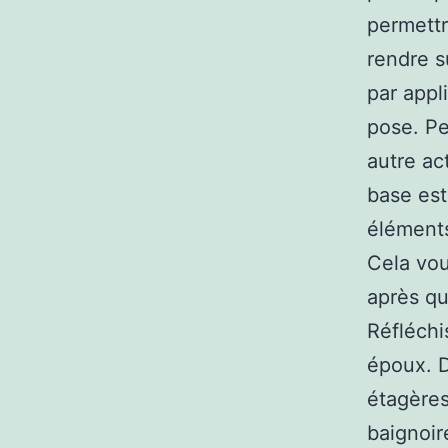
permettr
rendre s
par appl
pose. Pe
autre ac
base est
éléments
Cela vou
après que
Réfléchi
époux. D
étagères
baignoir