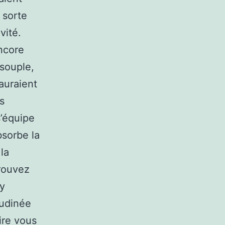
 sorte
vité.
ncore
souple,
auraient
s
s’équipe
bsorbe la
la
trouvez
 y
rudinée
ire vous