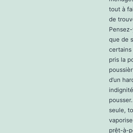
tout à f
de trouv
Pensez-y
que de s
certains
pris la 
poussièr
d’un har
indignit
pousser.
seule, t
vaporise
prêt-à-p