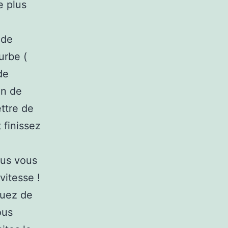
e plus
 de
urbe (
de
en de
ttre de
 finissez
lus vous
vitesse !
quez de
ous