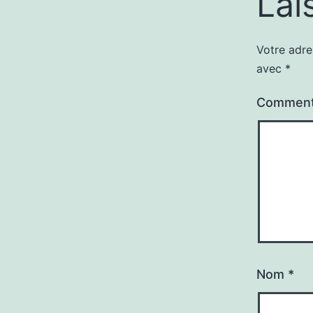
Lai
Votre adre
avec
*
Comment
Nom
*