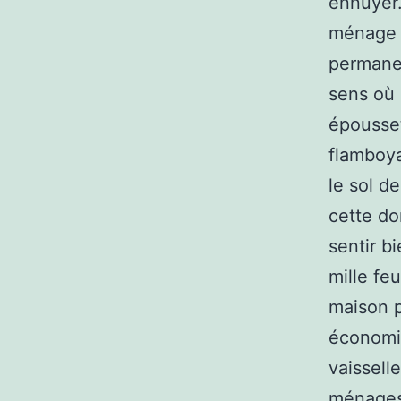
ennuyer.
ménage z
permanen
sens où 
épousset
flamboya
le sol d
cette do
sentir b
mille fe
maison 
économie
vaissell
ménages 