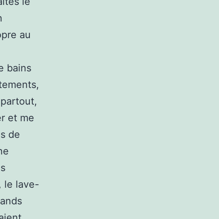
ites le
n
opre au
e bains
êtements,
 partout,
er et me
as de
ne
es
 le lave-
rands
aient