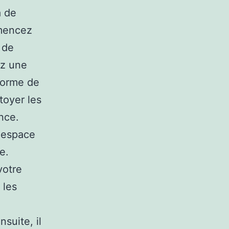
a de
mmencez
 de
ez une
 norme de
toyer les
nce.
 espace
e.
votre
 les
e
suite, il