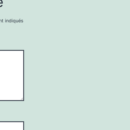
e
nt indiqués