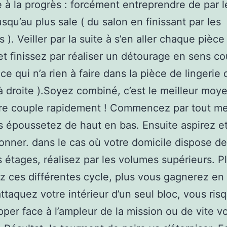
re à la progrès : forcément entreprendre de par l
usqu’au plus sale ( du salon en finissant par les
s ). Veiller par la suite à s’en aller chaque pièce
 et finissez par réaliser un détourage en sens co
ce qui n’a rien à faire dans la pièce de lingerie 
 droite ).Soyez combiné, c’est le meilleur moy
tre couple rapidement ! Commencez par tout me
s époussetez de haut en bas. Ensuite aspirez et
onner. dans le cas où votre domicile dispose de
s étages, réalisez par les volumes supérieurs. P
z ces différentes cycle, plus vous gagnerez en 
attaquez votre intérieur d’un seul bloc, vous ris
pper face à l’ampleur de la mission ou de vite v