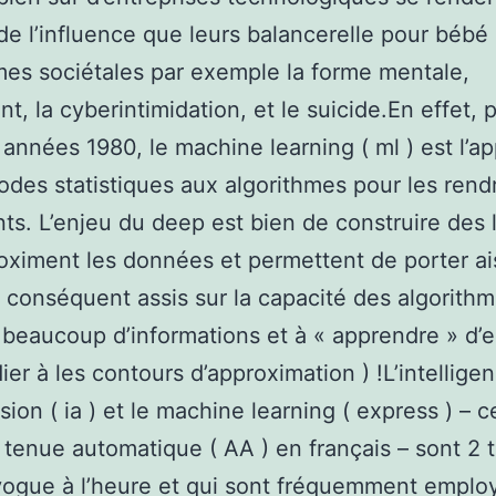
e l’influence que leurs balancerelle pour bébé 
es sociétales par exemple la forme mentale,
ent, la cyberintimidation, et le suicide.En effet,
 années 1980, le machine learning ( ml ) est l’ap
des statistiques aux algorithmes pour les rend
ents. L’enjeu du deep est bien de construire des 
oximent les données et permettent de porter a
ar conséquent assis sur la capacité des algorith
 beaucoup d’informations et à « apprendre » d’ell
ier à les contours d’approximation ) !L’intellige
ion ( ia ) et le machine learning ( express ) – ce
 tenue automatique ( AA ) en français – sont 2
vogue à l’heure et qui sont fréquemment emplo