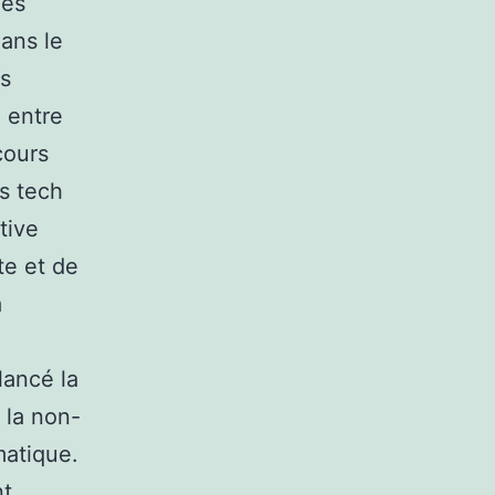
les
dans le
es
e entre
cours
es tech
tive
te et de
a
lancé la
t la non-
matique.
nt