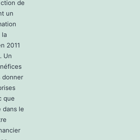
uction de
nt un
mation
 la
en 2011
… Un
énéfices
s donner
prises
c que
e dans le
tre
nancier