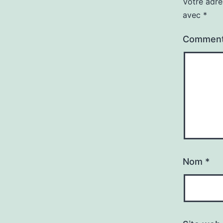
Votre adre
avec
*
Comment
Nom
*