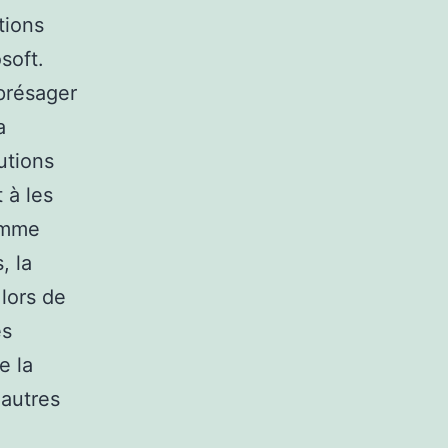
tions
soft.
 présager
a
utions
 à les
omme
, la
lors de
es
e la
 autres