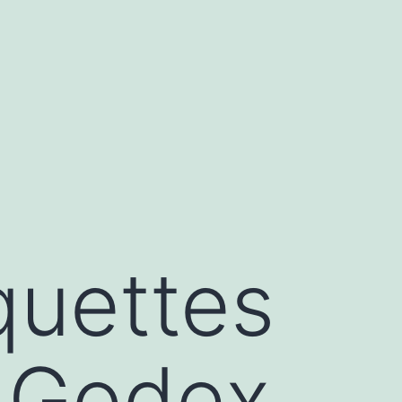
iquettes
s Godex