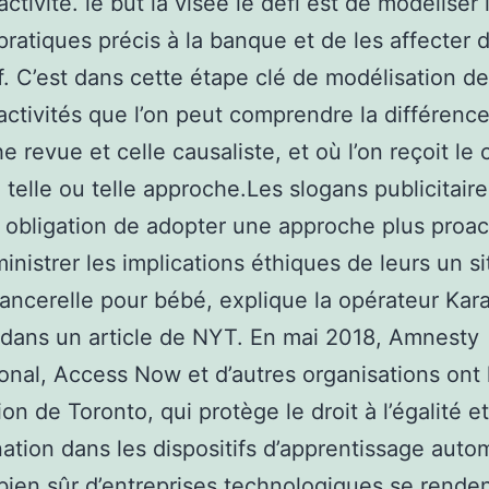
ctivité. le but la visée le défi est de modéliser 
 pratiques précis à la banque et de les affecter 
if. C’est dans cette étape clé de modélisation d
 activités que l’on peut comprendre la différenc
e revue et celle causaliste, et où l’on reçoit le 
e telle ou telle approche.Les slogans publicitair
 obligation de adopter une approche plus proac
inistrer les implications éthiques de leurs un si
lancerelle pour bébé, explique la opérateur Kar
dans un article de NYT. En mai 2018, Amnesty
ional, Access Now et d’autres organisations ont 
on de Toronto, qui protège le droit à l’égalité e
nation dans les dispositifs d’apprentissage auto
bien sûr d’entreprises technologiques se rende