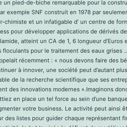
e un pied-de-biche remarquable pour la constr
par exemple SNF construit en 1978 par seuleme
r-chimiste et un infatigable d’ un centre de for
ess pour développer applications de dérivés de
lamide, atteint un CA de 1, 6 longueur d’Euros 
 floculants pour le traitement des eaux grises 
ppelait récemment : « nous devons faire des b
tinuer à innover, une société peut d’autant plu
able de la recherche scientifique que ses entre
ent des innovations modernes ».Imaginons don
tiez en place un tel force au sein d’une banqu
gmenter votre business. Le activité peut ainsi ê
ur des listes pour guider chaque représentant fi