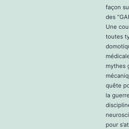
façon su
des “GA
Une cour
toutes t
domotiqu
médicale
mythes 
mécanique
quête po
la guerr
discipli
neurosci
pour s’a