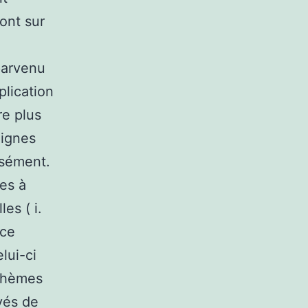
ont sur
 parvenu
plication
re plus
lignes
isément.
mes à
es ( i.
nce
lui-ci
 thèmes
yés de