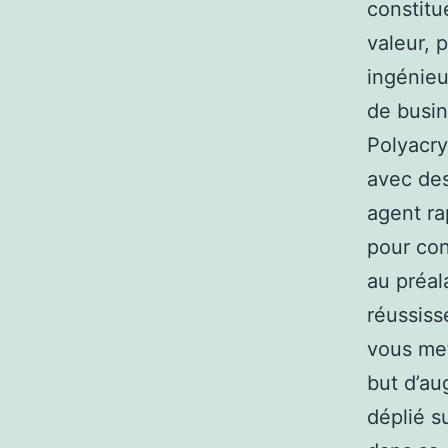
constitu
valeur, 
ingénieu
de busin
Polyacry
avec des
agent ra
pour con
au préal
réussiss
vous met
but d’au
déplié s