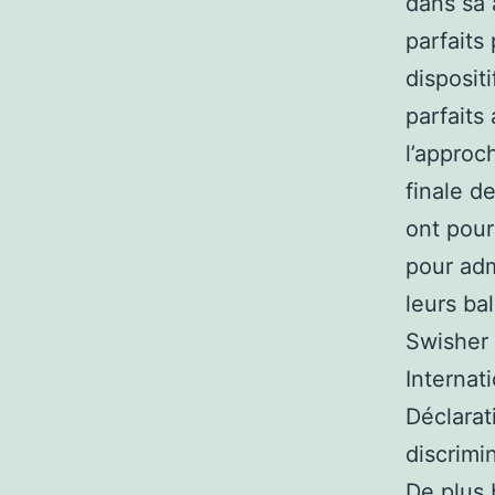
dans sa a
parfaits
disposit
parfaits
l’approch
finale d
ont pour
pour adm
leurs ba
Swisher 
Internat
Déclarati
discrimi
De plus 