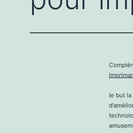
Complém
imprima
le but la
d’amélio
technolo
amusemen