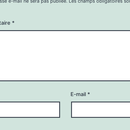
sse e-mail ne sera pas publiée.
Les champs obligatoires so
aire
*
E-mail
*