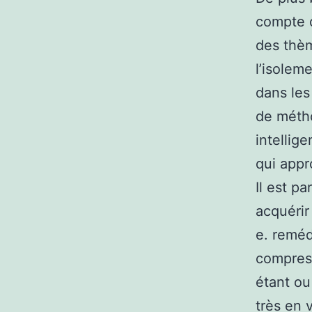
compte d
des thèm
l’isolem
dans les
de métho
intellig
qui appr
Il est p
acquérir
e. reméd
compress
étant ou
très en 