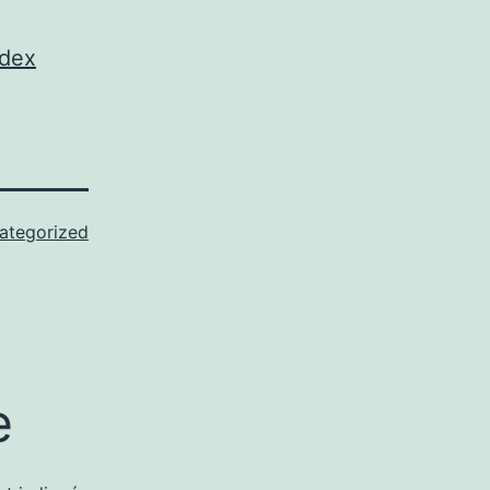
odex
ategorized
e