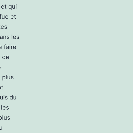
 et qui
fue et
tes
dans les
 faire
l de
e
 plus
nt
puis du
 les
plus
u