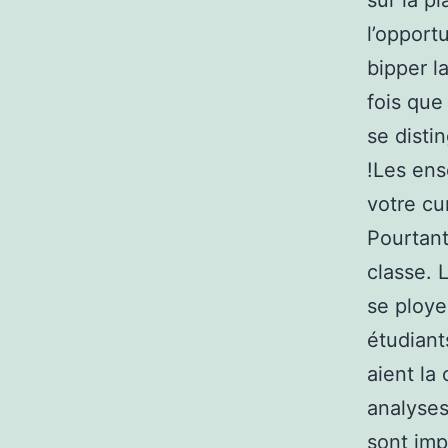
sur la p
l’opport
bipper l
fois que
se distin
!Les ens
votre cu
Pourtant
classe. 
se ploye
étudiant
aient la 
analyses
sont imp