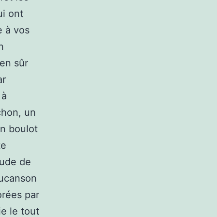
i ont
e à vos
n
ien sûr
ar
 à
chon, un
un boulot
te
tude de
aucanson
orées par
e le tout