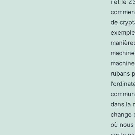
i et le 
commenc
de crypt
exemple 
manières
machines
machines
rubans p
l’ordina
communiq
dans la 
change d
où nous 