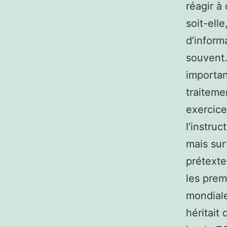
réagir à
soit-ell
d’inform
souvent.
important
traiteme
exercice
l’instruc
mais sur
prétexte
les prem
mondiale
héritait