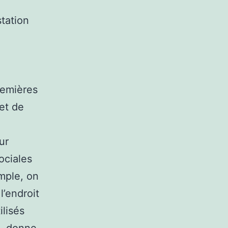
tation
remières
et de
,
ur
ociales
mple, on
l’endroit
ilisés