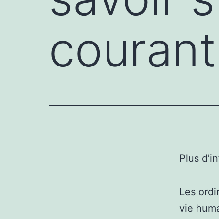
courant
Plus d’i
Les ordi
vie huma