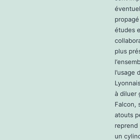
éventuel
propagé 
études e
collabor
plus pré
l’ensemb
l’usage 
Lyonnais
à diluer
Falcon, 
atouts p
reprend 
un cylin