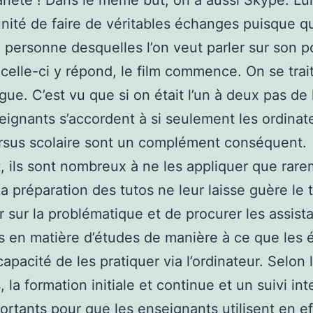
lanète ! Dans le même but, on a aussi Skype. Lu
unité de faire de véritables échanges puisque q
a personne desquelles l’on veut parler sur son p
 celle-ci y répond, le film commence. On se trai
gue. C’est vu que si on était l’un à deux pas de 
eignants s’accordent à si seulement les ordinat
rsus scolaire sont un complément conséquent.
, ils sont nombreux à ne les appliquer que rar
La préparation des tutos ne leur laisse guère le
r sur la problématique et de procurer les assis
s en matière d’études de manière à ce que les 
capacité de les pratiquer via l’ordinateur. Selon 
, la formation initiale et continue et un suivi in
ortants pour que les enseignants utilisent en ef