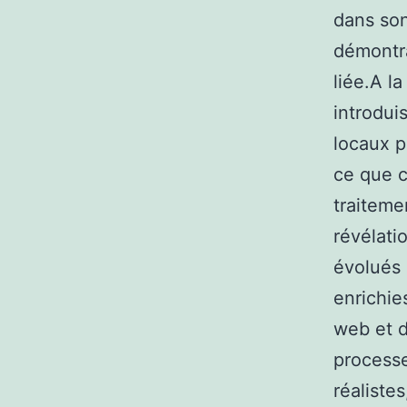
dans son
démontra
liée.A l
introdui
locaux p
ce que c
traiteme
révélati
évolués 
enrichie
web et d
processe
réaliste