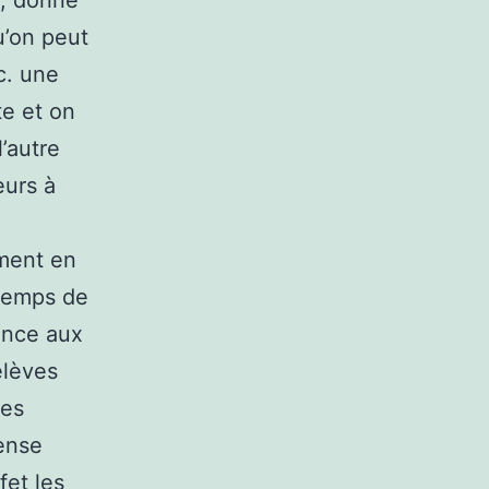
i, donne
u’on peut
c. une
te et on
l’autre
eurs à
ement en
 temps de
tance aux
élèves
les
tense
fet les