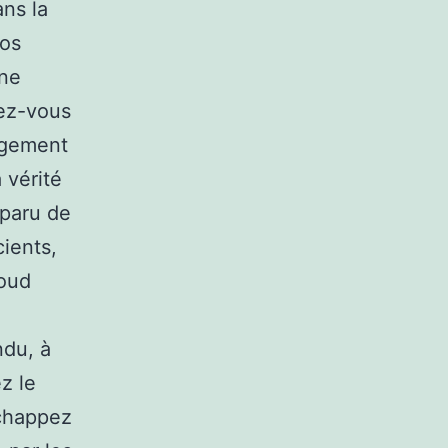
ans la
vos
une
uez-vous
ngement
 vérité
pparu de
ients,
loud
ndu, à
ez le
échappez