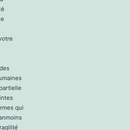
té
he
votre
 des
humaines
artielle
intes
ormes qui
éanmoins
agilité