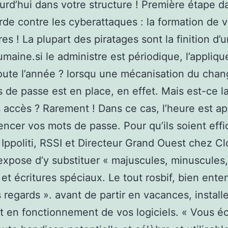
urd’hui dans votre structure ! Première étape d
de contre les cyberattaques : la formation de 
res ! La plupart des piratages sont la finition d’
umaine.si le administre est périodique, l’appliq
oute l’année ? lorsqu une mécanisation du cha
 de passe est en place, en effet. Mais est-ce la
 accès ? Rarement ! Dans ce cas, l’heure est a
cer vos mots de passe. Pour qu’ils soient effic
 Ippoliti, RSSI et Directeur Grand Ouest chez C
xpose d’y substituer « majuscules, minuscules,
s et écritures spéciaux. Le tout rosbif, bien ente
s regards ». avant de partir en vacances, install
t en fonctionnement de vos logiciels. « Vous 