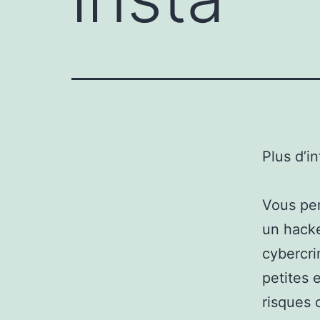
Plus d’i
Vous pen
un hacke
cybercri
petites 
risques 