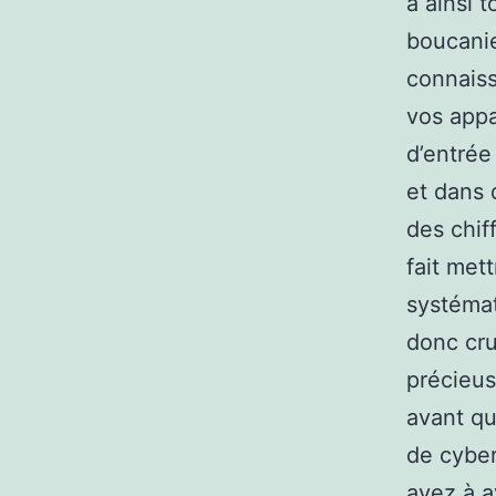
à ainsi t
boucanier
connaiss
vos appa
d’entrée
et dans 
des chif
fait met
systémat
donc cru
précieuse
avant qu
de cyber
avez à a