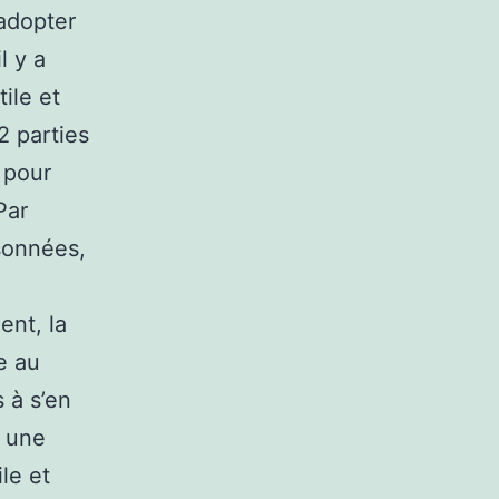
’adopter
l y a
ile et
2 parties
 pour
Par
sonnées,
ent, la
e au
s à s’en
t une
ile et