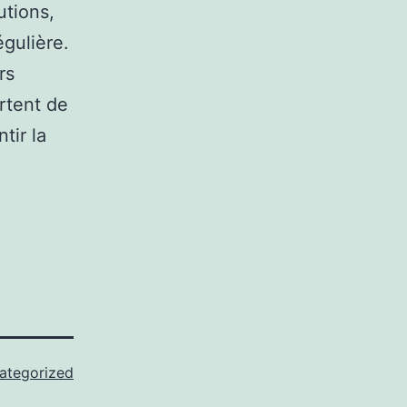
utions,
égulière.
rs
rtent de
tir la
ategorized