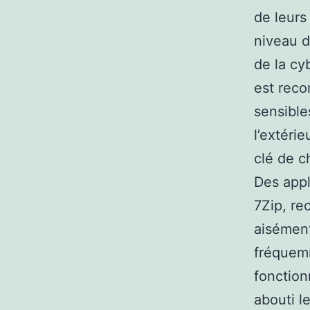
de leurs
niveau d
de la cy
est rec
sensibles
l’extérie
clé de c
Des appl
7Zip, r
aisément
fréquemm
fonction
abouti l