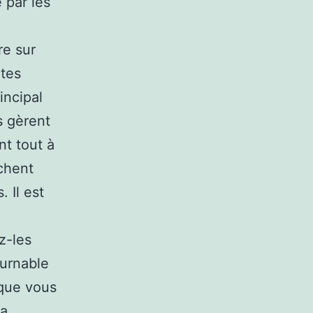
e par les
re sur
rtes
incipal
s gèrent
nt tout à
chent
 Il est
ez-les
ournable
 que vous
la