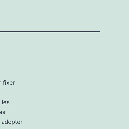
 fixer
 les
es
 adopter