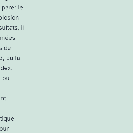
 parer le
plosion
ltats, il
nnées
ns de
d, ou la
ndex.
t ou
ent
tique
our