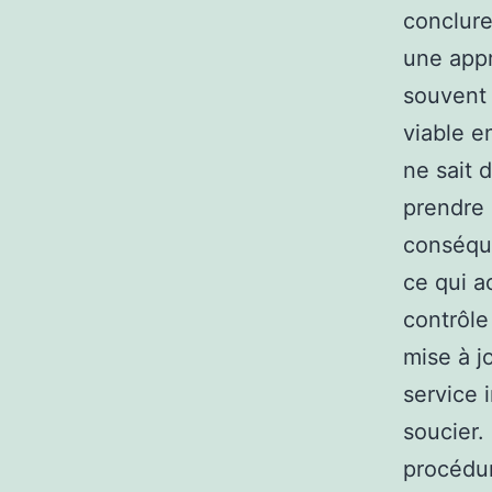
conclure
une appr
souvent 
viable en
ne sait 
prendre 
conséque
ce qui a
contrôle
mise à j
service 
soucier.
procédure