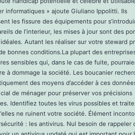
oute handicap potentielle et célèbre et utilisabl
 informatiques » ajoute Giuliano Ippolitti. Ils
ent les fissure des équipements pour s’introdui
reils de l’interieur, les mises à jour sont des po
 idéales. Autant les réaliser sur votre steward pr
de bonnes conditions.La plupart des entreprise
fres sensibles qui, dans le cas de fuite, pourraie
tre à dommage la société. Les boucanier recher
iquement des moyens d’accéder à ces données.
cial de ménager pour préserver vos précisions
s. Identifiez toutes les virus possibles et trait
’elles ne ruinent votre société. Élément incont
sécurité : les antivirus. Nul besoin de rappeler
voir un antivirus updaté qui est important pour 