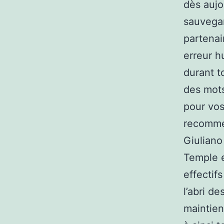
dès aujo
sauvegar
partenai
erreur h
durant t
des mots
pour vos
recommen
Giuliano
Temple e
effectif
l’abri de
maintien