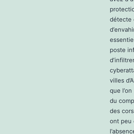
protecti
détecte 
d’envahi
essentie
poste in
d’infilt
cyberatt
villes d
que l’on
du compt
des cors
ont peu
l’absenc