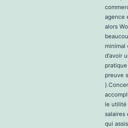
commerc
agence e
alors Wo
beaucoup
minimal 
d’avoir 
pratique
preuve s
).Concer
accompli
le utili
salaires 
qui assi