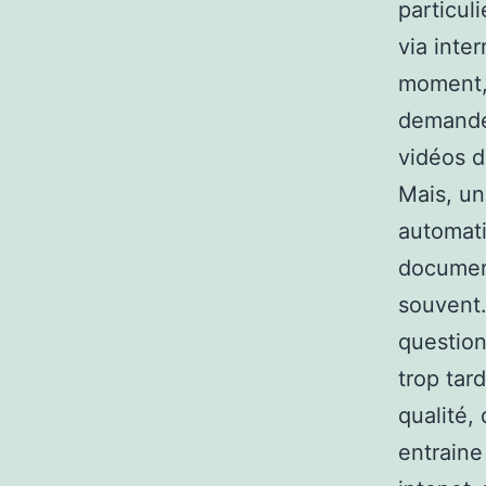
particul
via inte
moment, 
demande
vidéos d
Mais, un
automati
document
souvent.
question
trop tar
qualité,
entraine