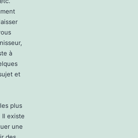
etc.
mement
aisser
vous
nisseur,
ste à
uelques
ujet et
les plus
Il existe
tuer une
ir des