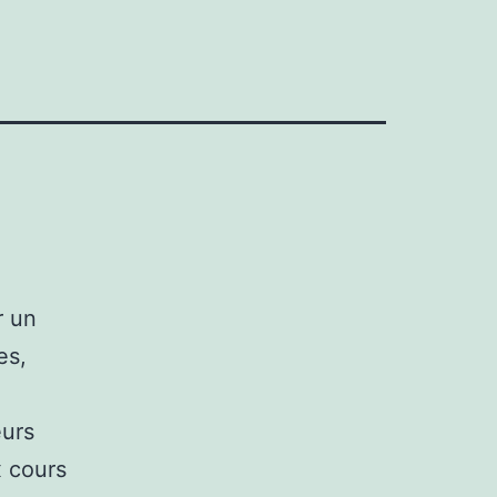
r un
es,
eurs
x cours