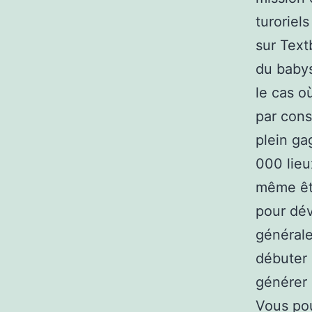
turoriel
sur Text
du babys
le cas o
par con
plein ga
000 lie
même êtr
pour dév
générale
débuter 
générer 
Vous pou