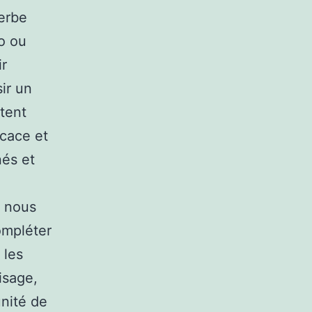
erbe
o ou
ir
ir un
tent
icace et
nés et
s nous
ompléter
 les
visage,
unité de