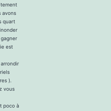
aitement
s avons
s quart
 inonder
z gagner
ie est
 arrondir
riels
es ).
z vous
et poco à