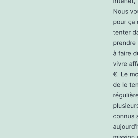
intenet, 
Nous vou
pour ça 
tenter d
prendre 
à faire 
vivre af
€. Le mo
de le te
régulièr
plusieur
connus s
aujourd’
mission 