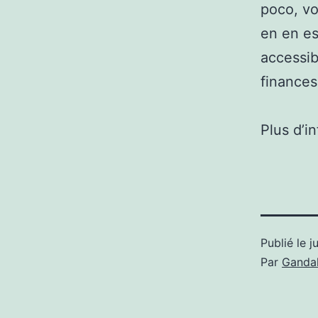
poco, v
en en es
accessib
finances
Plus d’i
Publié le
j
Par
Gandal