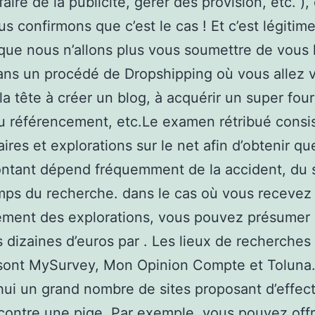
faire de la publicité, gérer des provision, etc. ), 
s confirmons que c’est le cas ! Et c’est légiti
que nous n’allons plus vous soumettre de vous l
ans un procédé de Dropshipping où vous allez 
la tête à créer un blog, à acquérir un super four
du référencement, etc.Le examen rétribué consi
faires et explorations sur le net afin d’obtenir q
ntant dépend fréquemment de la accident, du s
mps du recherche. dans le cas où vous recevez
ement des explorations, vous pouvez présumer
s dizaines d’euros par . Les lieux de recherches 
ont MySurvey, Mon Opinion Compte et Toluna. 
hui un grand nombre de sites proposant d’effec
contre une pige. Par exemple, vous pouvez offr