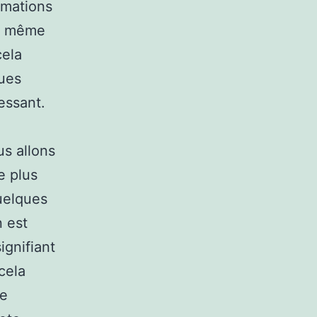
rmations
au même
cela
ues
essant.
us allons
e plus
uelques
n est
ignifiant
cela
me