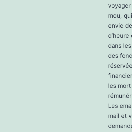
voyager 
mou, qui
envie de
d’heure 
dans les
des fond
réservée
financie
les mort
rémunéré
Les ema
mail et 
demanden