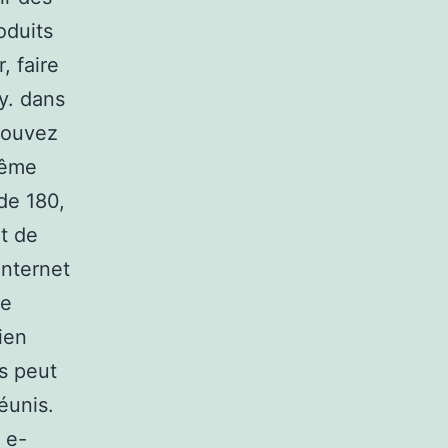
oduits
, faire
y. dans
 pouvez
même
 de 180,
t de
internet
te
ien
s peut
éunis.
 e-