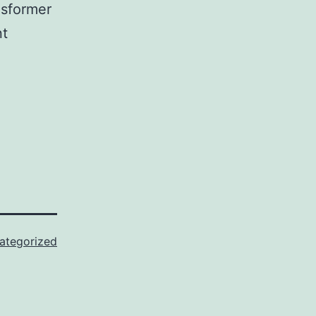
nsformer
nt
ategorized