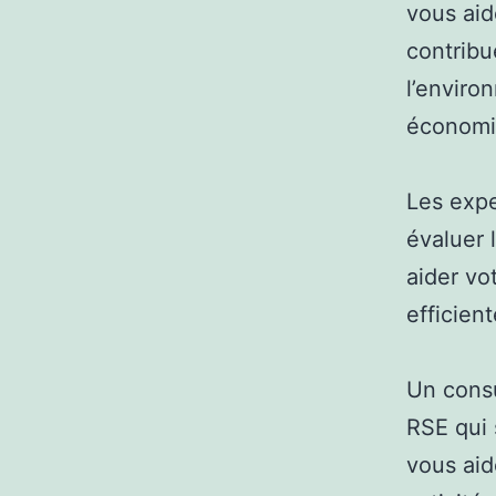
vous aid
contribu
l’enviro
économi
Les exp
évaluer 
aider vo
efficien
Un consu
RSE qui s
vous aid