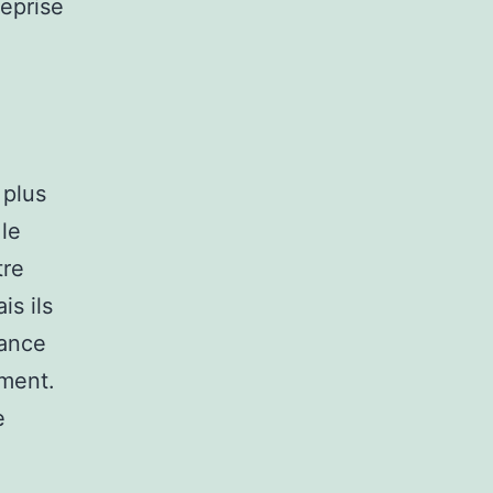
reprise
 plus
 le
tre
is ils
mance
ement.
e