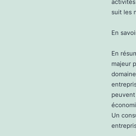
activité
suit les
En savoi
En résum
majeur p
domaine 
entrepri
peuvent
économiq
Un consu
entrepri