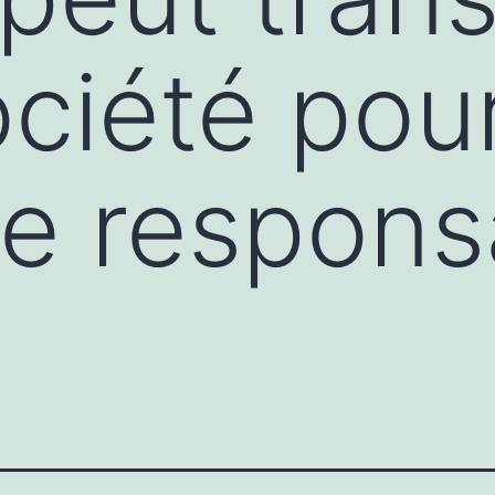
ociété pou
re responsa