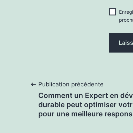
Enreg
proch
Navigation
Publication précédente
Comment un Expert en dé
de
durable peut optimiser votr
pour une meilleure responsa
l’article