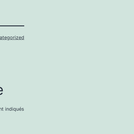
ategorized
e
nt indiqués