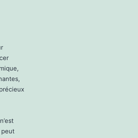
ur
cer
omique,
nantes,
 précieux
n’est
 peut