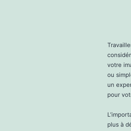
Travaill
considér
votre im
ou simpl
un exper
pour vot
L’import
plus à d