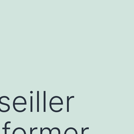
eiller
sformer