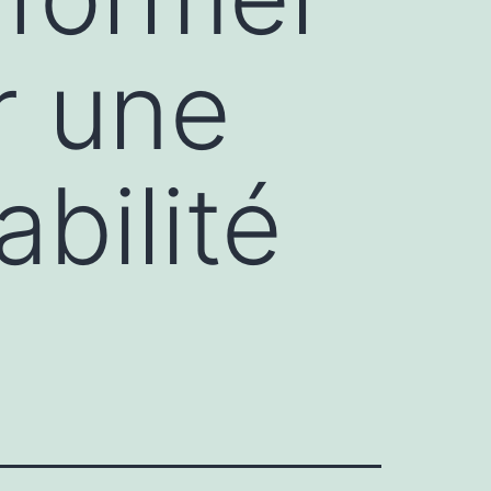
r une
bilité