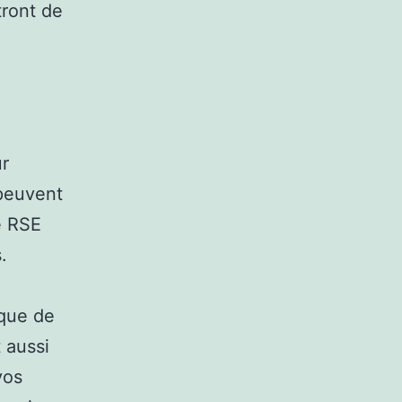
tront de
r
 peuvent
e RSE
.
ique de
t aussi
vos