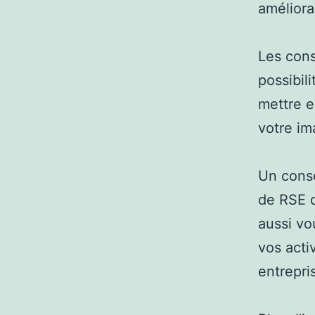
amélior
Les cons
possibili
mettre e
votre i
Un conse
de RSE q
aussi vo
vos acti
entrepri