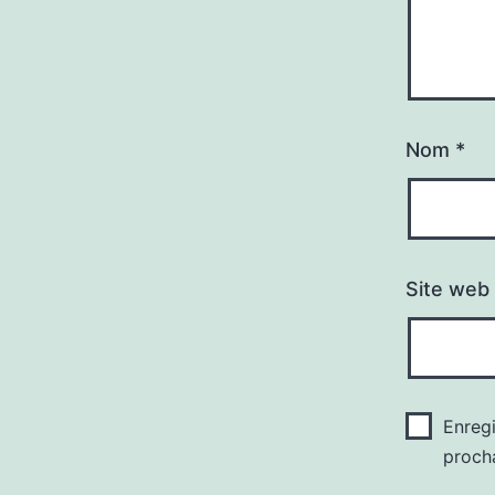
Nom
*
Site web
Enreg
proch