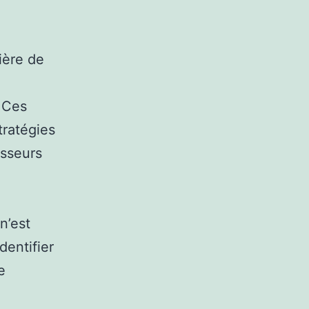
ière de
 Ces
tratégies
isseurs
n’est
dentifier
e