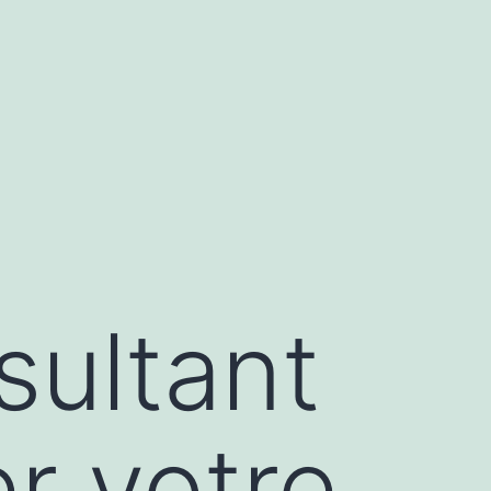
ultant
r votre