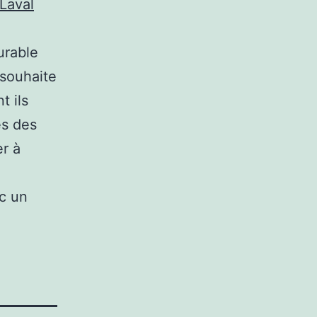
 Laval
urable
 souhaite
t ils
es des
er à
c un