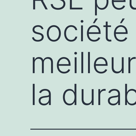
société
meilleu
la durab