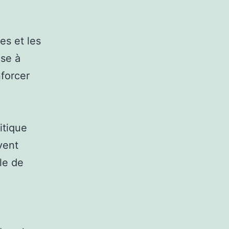
es et les
ise à
forcer
itique
vent
le de