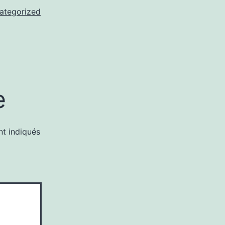
ategorized
e
nt indiqués