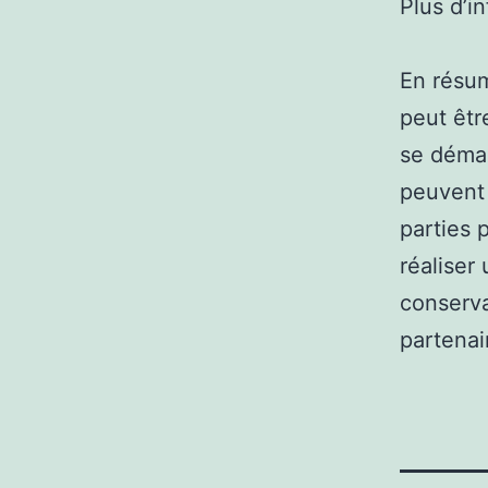
Plus d’i
En résum
peut êtr
se démar
peuvent 
parties 
réaliser
conserva
partenai