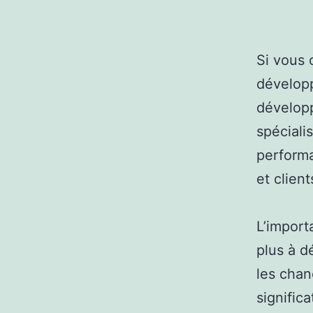
Si vous 
développ
développ
spéciali
performa
et clien
L’import
plus à d
les chan
signific