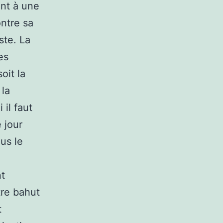
ent à une
ontre sa
ste. La
es
oit la
 la
il faut
 jour
us le
nt
tre bahut
t