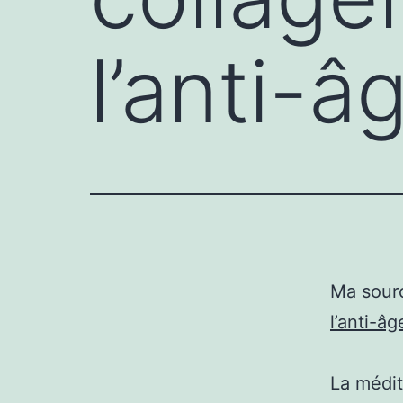
l’anti-â
Ma sour
l’anti-âg
La médit