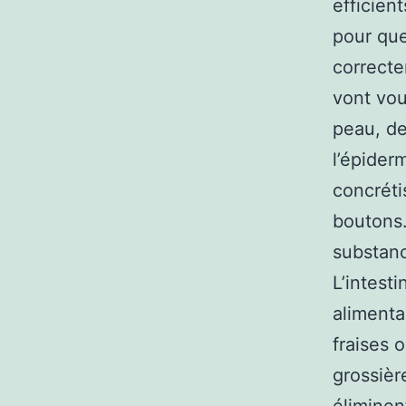
efficien
pour que
correcte
vont vou
peau, de
l’épider
concréti
boutons.
substanc
L’intest
alimenta
fraises 
grossièr