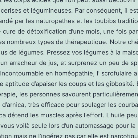
t les corps acides que l’on peut aussi découvrir
 cerises et légumineuses. Par conséquent, il es
dé par les naturopathes et les toubibs traditi
e cure de détoxification d’une mois, une fois par 
es nombreux types de thérapeutique. Notre chér
jus de légumes. Pressez vos légumes à la mais
un arracheur de jus, et surprenez un peu de spi
Incontournable en homéopathie, l’ scrofulaire a
le aptitude d’apaiser les coups et les gibbosité.
rapie, les personnes savourent particulièrement
 d’arnica, très efficace pour soulager les courb
ica détend les muscles après l’effort. L’huile peu
er vous voilà seule lors d’un automassage pour la
tion mais ne l’ingérez pas car elle est narcotiqu