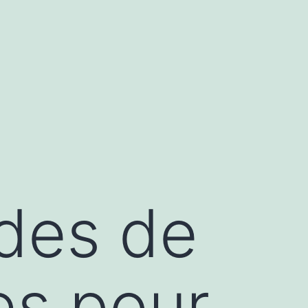
ides de
es pour