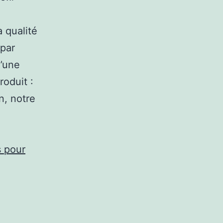
a qualité
 par
d’une
roduit :
n, notre
s pour