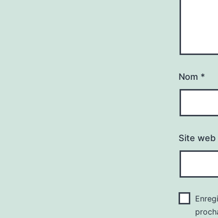
Nom
*
Site web
Enreg
proch