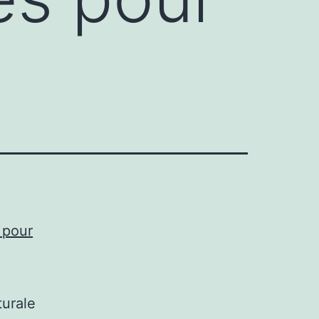
 pour
turale