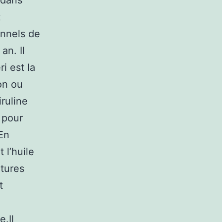
 dans
t
onnels de
an. Il
i est la
on ou
ruline
 pour
 En
 l’huile
atures
t
e.Il