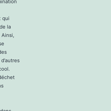
mination
 qui
de la
 Ainsi,
se
des
 d’autres
cool.
 déchet
ns