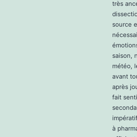
très anc
dissecti
source e
nécessai
émotions
saison, n
météo, l
avant to
après jo
fait sent
secondai
impérati
à pharma