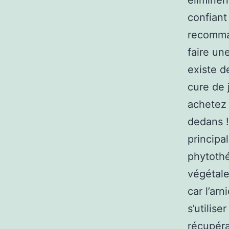
éliminen
confiant
recomman
faire un
existe d
cure de 
achetez 
dedans !
principa
phytothé
végétale
car l’arn
s’utilis
récupéra