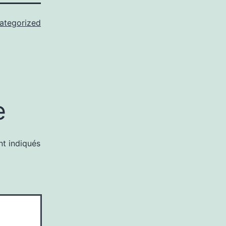
ategorized
e
nt indiqués