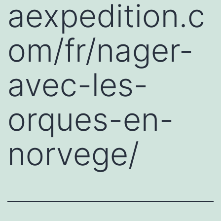
aexpedition.c
om/fr/nager-
avec-les-
orques-en-
norvege/