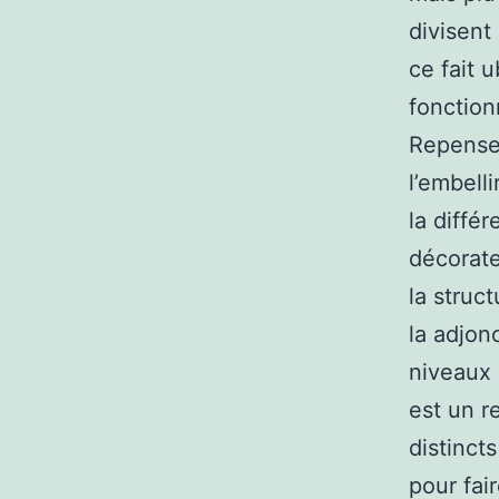
divisent
ce fait 
fonction
Repenser
l’embelli
la différ
décorate
la struct
la adjon
niveaux 
est un re
distinct
pour fai