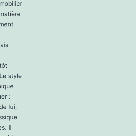
mobilier
matière
mment
ais
tôt
Le style
nique
er :
e lui,
ssique
s. Il