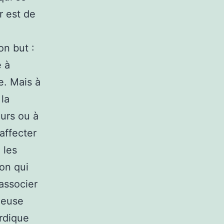
r est de
on but :
e à
ue. Mais à
 la
eurs ou à
 affecter
 les
on qui
 associer
ieuse
ordique