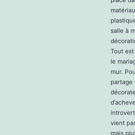
place da
matériaux
plastiqu
salle à 
décorati
Tout est
le maria
mur. Pou
partage t
décorate
d’acheve
introver
vient pa
mais plu