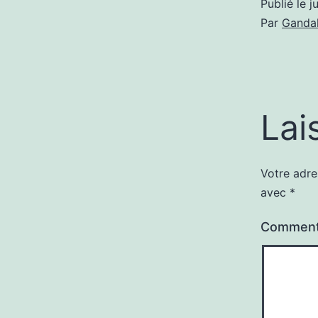
Publié le
j
Par
Gandal
Lai
Votre adre
avec
*
Comment