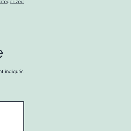
ategorized
e
nt indiqués