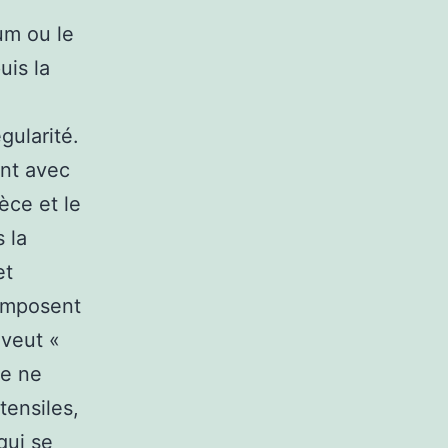
ium ou le
uis la
gularité.
ent avec
èce et le
 la
et
’imposent
 veut «
he ne
tensiles,
qui se