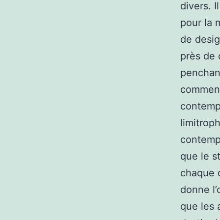
divers. 
pour la 
de desig
près de 
penchant
comment 
contempo
limitrop
contempo
que le s
chaque d
donne l’
que les 