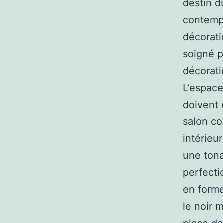
destin d
contempo
décorati
soigné p
décorati
L’espace
doivent 
salon co
intérieu
une ton
perfecti
en forme
le noir m