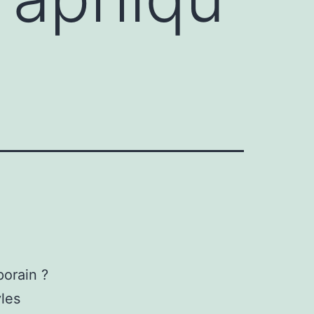
porain ?
yles