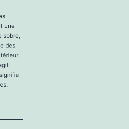
es
st une
e sobre,
ue des
ntérieur
agit
ignifie
es.