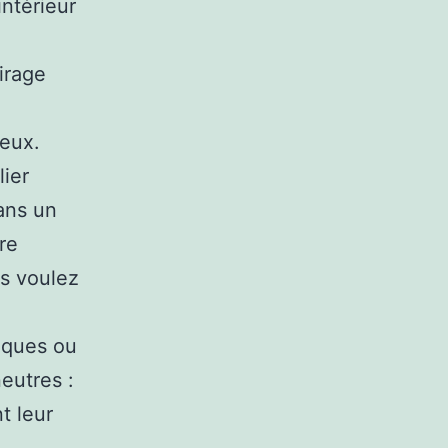
intérieur
irage
e
ieux.
lier
ans un
re
us voulez
iques ou
eutres :
nt leur