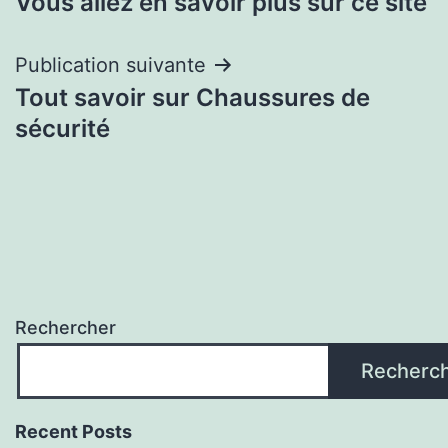
Vous allez en savoir plus sur ce site
de
l’article
Publication suivante
Tout savoir sur Chaussures de
sécurité
Rechercher
Recherc
Recent Posts