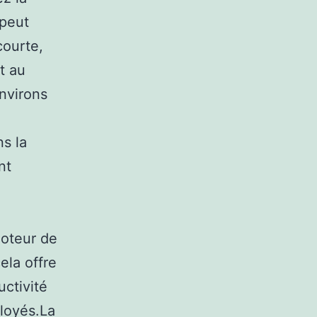
 peut
courte,
t au
environs
s la
nt
moteur de
ela offre
uctivité
ployés.La