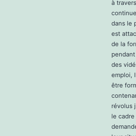
à traver
continue
dans le 
est atta
de la fo
pendant
des vidé
emploi, 
être for
contenan
révolus 
le cadre
demandeu