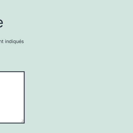
e
nt indiqués