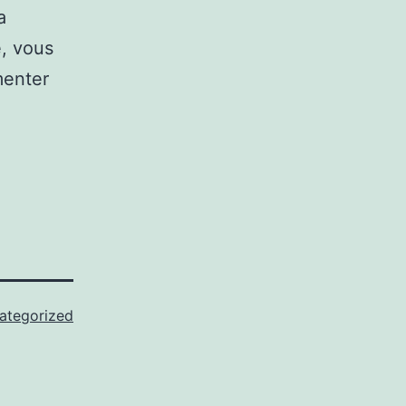
a
é, vous
menter
ategorized