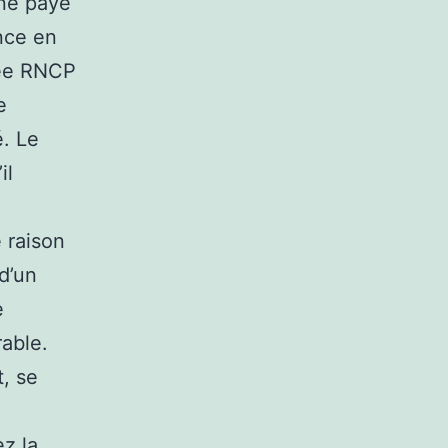
une paye
nce en
hée RNCP
e
. Le
il
 raison
d’un
e
rable.
t, se
ez la