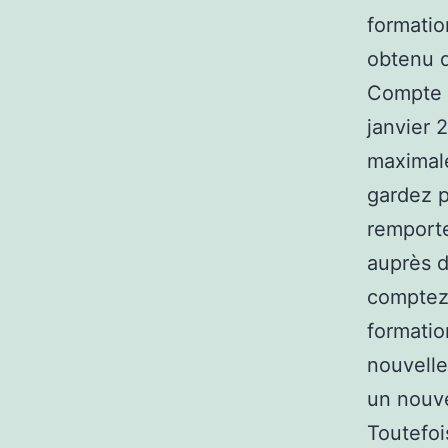
formatio
obtenu d
Compte P
janvier 
maximale
gardez p
remporte
auprès d
comptez 
formatio
nouvell
un nouve
Toutefoi