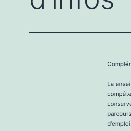
Complém
La ensei
compéten
conserve
parcours
d’emploi