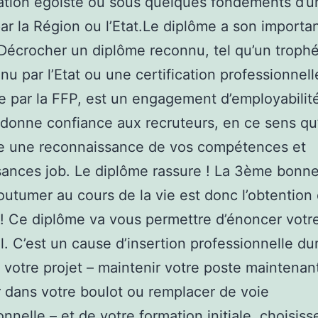
uation égoïste ou sous quelques fondements d’
ar la Région ou l’Etat.Le diplôme a son importa
Décrocher un diplôme reconnu, tel qu’un trop
nu par l’Etat ou une certification professionnell
 par la FFP, est un engagement d’employabilité
donne confiance aux recruteurs, en ce sens qu’
ue une reconnaissance de vos compétences et
ances job. Le diplôme rassure ! La 3ème bonne
outumer au cours de la vie est donc l’obtention 
! Ce diplôme va vous permettre d’énoncer votr
l. C’est un cause d’insertion professionnelle du
 votre projet – maintenir votre poste maintenan
 dans votre boulot ou remplacer de voie
nnelle – et de votre formation initiale, choisiss