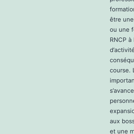
formatio
être une 
ou une f
RNCP à l
d’activit
conséque
course. 
importan
s’avance
personne
expansio
aux boss
et une m