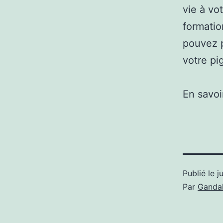
vie à vo
formatio
pouvez p
votre pi
En savoi
Publié le
j
Par
Gandal