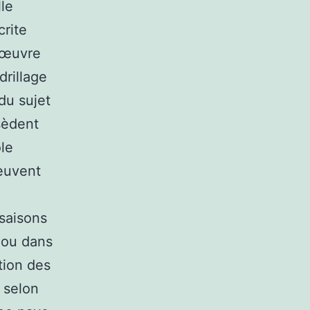
lle
crite
n œuvre
drillage
du sujet
sèdent
ôle
peuvent
 saisons
 ou dans
tion des
 selon