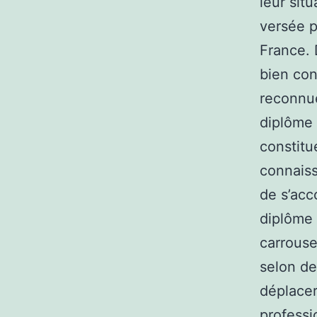
leur sit
versée p
France. 
bien con
reconnue
diplôme 
constit
connaiss
de s’acc
diplôme 
carrouse
selon de
déplacer
professio