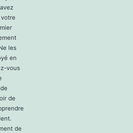
 avez
 votre
emier
lement
 Ne les
oyé en
ez-vous
e
 de
oir de
pprendre
dent.
ement de