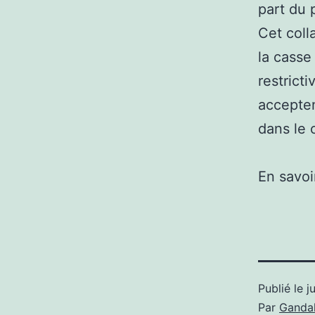
part du 
Cet coll
la casse
restrict
accepten
dans le 
En savoi
Publié le
j
Par
Gandal