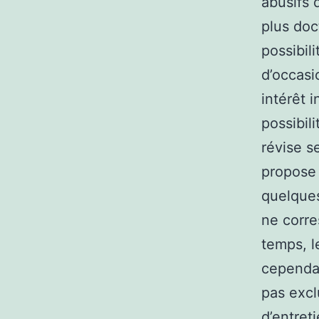
abusifs 
plus doc
possibil
d’occasi
intérêt 
possibil
révise s
propose 
quelques
ne corre
temps, l
cependan
pas exclu
d’entret