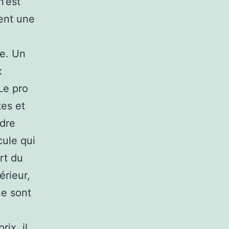
n’est
rent une
de. Un
x
Le pro
tes et
ndre
cule qui
rt du
érieur,
ne sont
ix, il