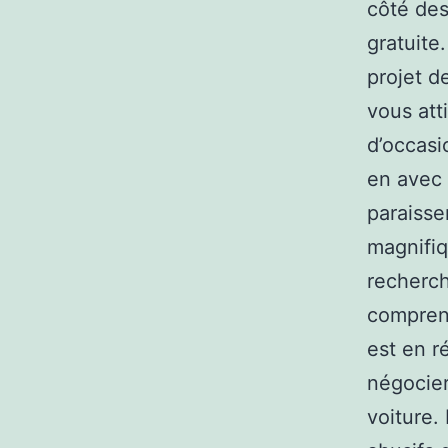
côté des
gratuite
projet d
vous att
d’occasi
en avec 
paraisse
magnifiq
recherch
comprend
est en r
négocier
voiture.