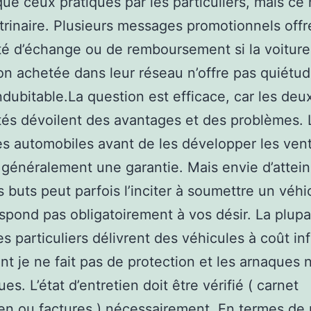
que ceux pratiqués par les particuliers, mais ce 
trinaire. Plusieurs messages promotionnels off
ité d’échange ou de remboursement si la voiture
on achetée dans leur réseau n’offre pas quiétu
indubitable.La question est efficace, car les deu
ités dévoilent des avantages et des problèmes. 
es automobiles avant de les développer les ven
généralement une garantie. Mais envie d’attei
 buts peut parfois l’inciter à soumettre un véhi
spond pas obligatoirement à vos désir. La plupa
es particuliers délivrent des véhicules à coût inf
t je ne fait pas de protection et les arnaques 
es. L’état d’entretien doit être vérifié ( carnet
ien ou factures ) nécessairement. En termes de pr