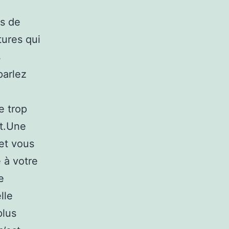
ps de
tures qui
s
parlez
e trop
nt.Une
et vous
e à votre
e
lle
plus