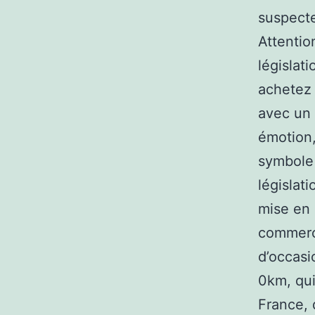
suspecte
Attentio
législati
achetez
avec un 
émotion,
symbole 
législat
mise en 
commercia
d’occasi
0km, qui
France, 