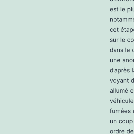
est le p
notammen
cet étap
sur le c
dans le 
une anom
d’après 
voyant d
allumé e
véhicule
fumées e
un coup 
ordre de