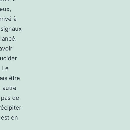
ieux,
rivé à
s signaux
 lancé.
avoir
lucider
. Le
ais être
n autre
 pas de
écipiter
 est en