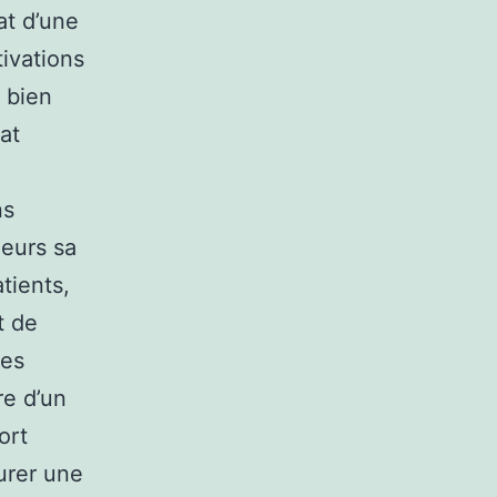
at d’une
tivations
e bien
at
ns
ieurs sa
tients,
t de
ues
re d’un
ort
surer une