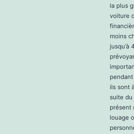
la plus 
voiture 
financiè
moins ch
jusqu’à 
prévoyan
importan
pendant 
ils sont
suite du
présent 
louage o
personne