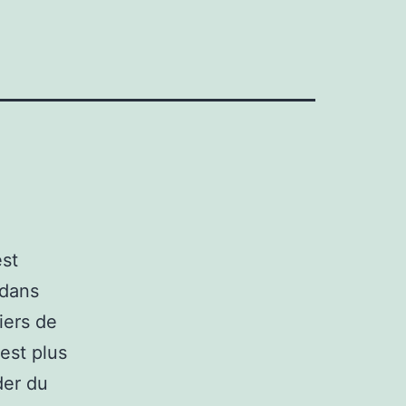
est
 dans
iers de
est plus
der du