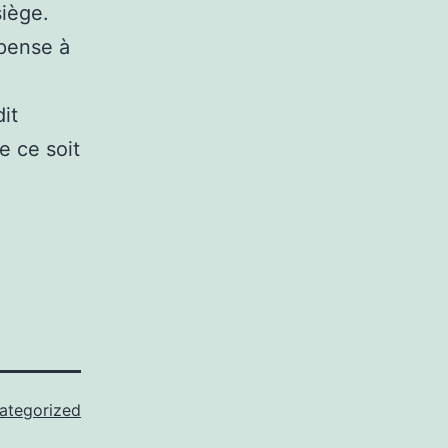
siège.
mpense à
it
e ce soit
ategorized