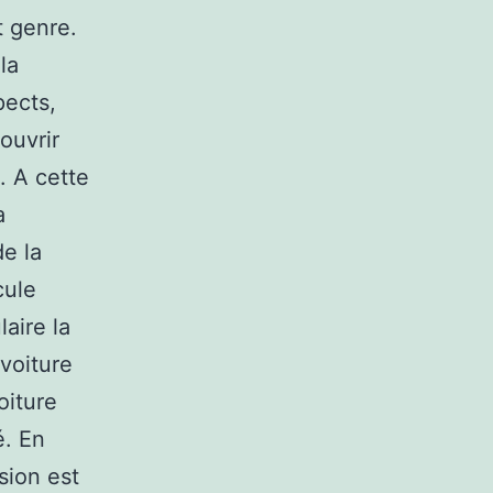
t genre.
la
pects,
ouvrir
. A cette
a
de la
cule
aire la
 voiture
oiture
é. En
sion est