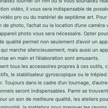
haitez tourner un film ou si vous souhaitez réa
tion vidéo, il vous sera indispensable de possé
 vidéo pro ou du matériel de septième art. Pour 
n de photo, l’achat ou la location d’une caméra 
appareil photo vous sera nécessaire. Opter pou
e qualité permet non seulement d’avoir un appa
t qui marche silencieusement, mais aussi un app
prise en main et l’élaboration sont amusants.
nt tous les accessoires propres à ces outils,
ctifs, le stabilisateur gyroscopique ou le trépied
. Toujours dans le cadre d’un tournage, d’autres
onnels seront indispensables. Parmi se trouvent
our un son de meilleure qualité, les ateliers po
minosité, la mattebox pour masquer les rayons