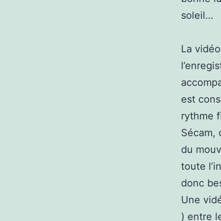
soleil…
La vidéo
l’enregi
accompag
est cons
rythme f
Sécam, o
du mouve
toute l’
donc bes
Une vidé
) entre 