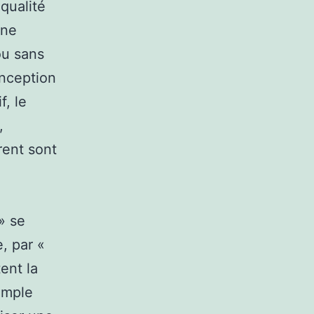
qualité
une
ou sans
onception
f, le
,
rent sont
» se
, par «
ent la
emple