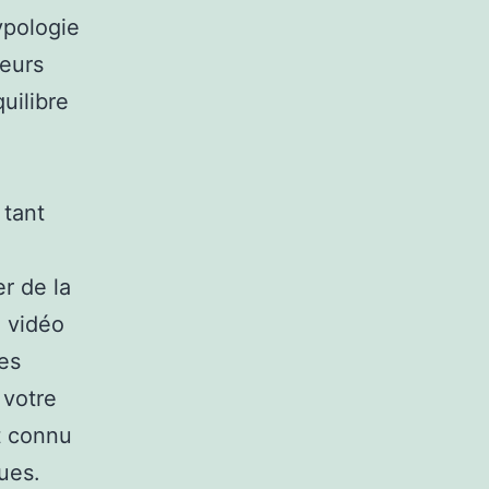
ypologie
ieurs
uilibre
 tant
r de la
 vidéo
es
 votre
it connu
ues.