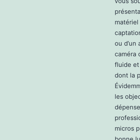
vous sou
présenta
matériel
captatio
ou d’un 
caméra d
fluide e
dont la 
Évidemme
les obje
dépenser
professi
micros p
bonne lu