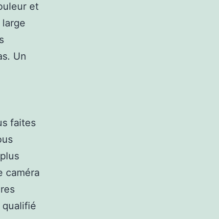
ouleur et
 large
s
as. Un
s faites
ous
 plus
ne caméra
ères
qualifié