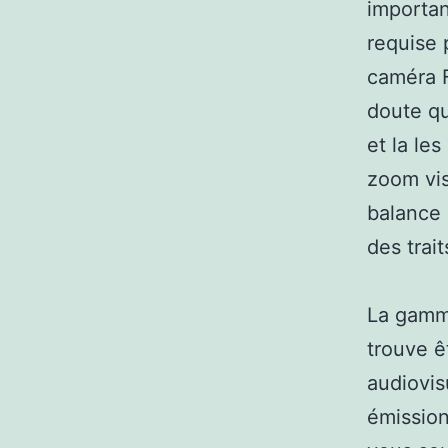
importan
requise 
caméra F
doute qu
et la les
zoom vis
balance 
des trai
La gamme
trouve ê
audiovis
émission