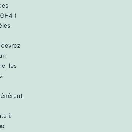
des
 GH4 )
èles.
 devrez
 un
he, les
s.
générent
nte à
se