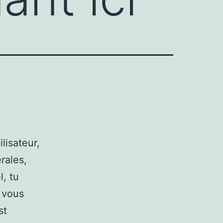
lisateur,
rales,
, tu
 vous
st