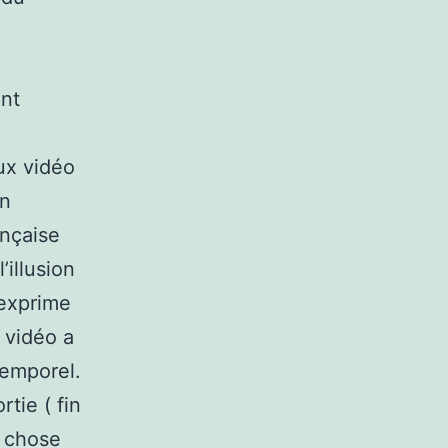
ant
ux vidéo
un
ançaise
illusion
 exprime
 vidéo a
temporel.
tie ( fin
e chose