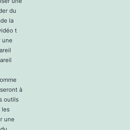
liser une
der du
de la
vidéo t
r une
reil
areil
 comme
 seront à
 outils
 les
ur une
 du