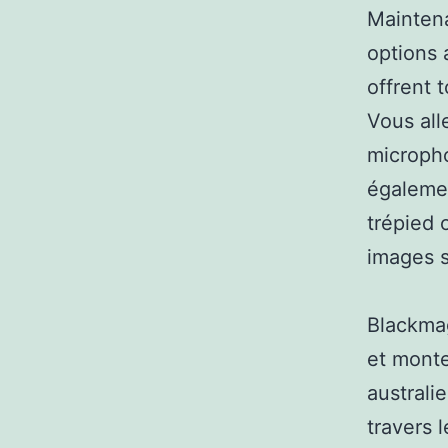
Maintena
options 
offrent 
Vous all
microph
égalemen
trépied 
images s
Blackma
et monte
australi
travers 