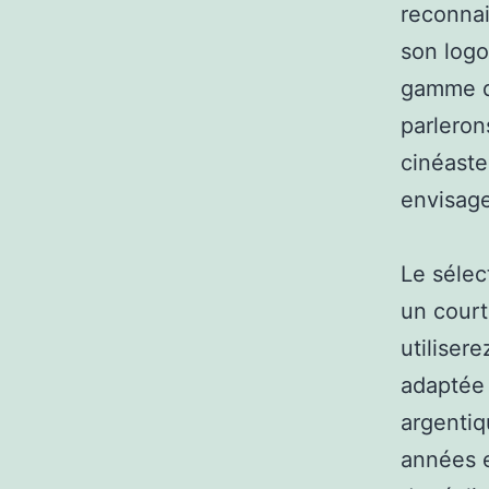
reconnai
son logo
gamme d
parleron
cinéaste
envisage
Le sélec
un court
utiliser
adaptée 
argentiq
années e