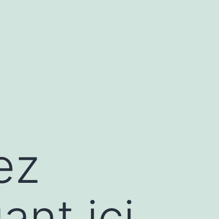
ez
ant ici