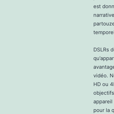
est donn
narrativ
partouze
temporel
DSLRs do
qu’appar
avantage
vidéo. N
HD ou 4K
objectif
appareil
pour la 