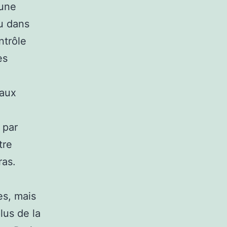
 une
ou dans
ntrôle
es
eaux
 par
tre
ras.
es, mais
us de la