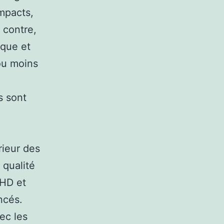
ompacts,
 contre,
que et
 ou moins
s sont
rieur des
 qualité
 HD et
ncés.
ec les