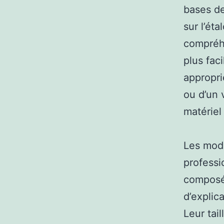
bases de
sur l’ét
compréh
plus fac
appropri
ou d’un 
matériel
Les mod
professi
composé
d’explic
Leur tai