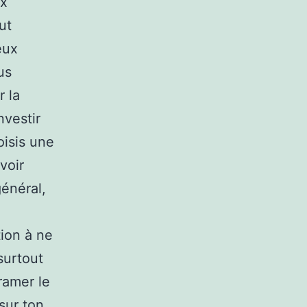
ux
ut
eux
us
r la
nvestir
oisis une
voir
général,
tion à ne
surtout
ramer le
sur ton