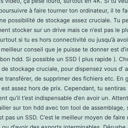
s vidéo, ça pèse lourd, surtout en 4K. Si tu ve
oursuivre à faire tourner ton ordinateur, il te fa
ne possibilité de stockage assez cruciale. Tu p
nt stocker sur un drive mais ce n’est pas le pl
urtout si tu es hors connectivité ou jusqu’à avoi
e meilleur conseil que je puisse te donner est d’i
bon hdd. Si possible un SSD ( plus rapide ). Ch
 de stockage cruciale, pour dispensez vous d’ a
e transférer, de supprimer des fichiers etc. En 
r est assez hors de prix. Cependant, tu sentiras
nt qu’il t’est indispensable d’en avoir un. Atten
ailler sur ton hdd avec ton tool de assemblage, 
est pas un SSD. C’est le meilleur moyen de faire 
 ou d’avoir des exports interminables. Dérushe 