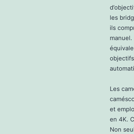
d’object
les brid
ils com
manuel. 
équivale
objectif
automat
Les camé
caméscop
et emplo
en 4K. C
Non seul