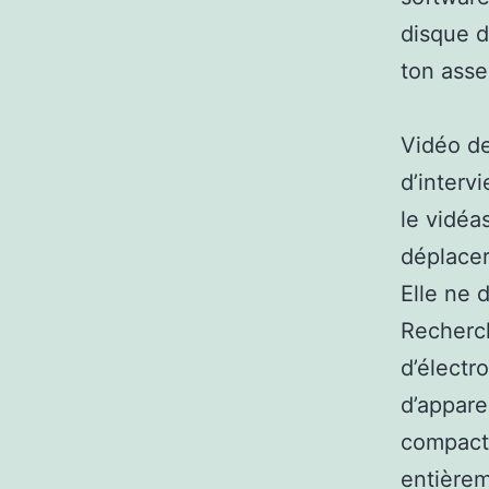
disque d
ton asse
Vidéo de
d’interv
le vidéa
déplacer
Elle ne d
Recherch
d’électr
d’appare
compacts
entièrem