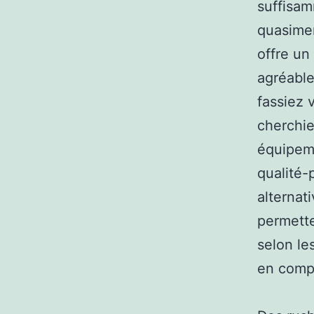
suffisam
quasimen
offre un
agréable
fassiez 
cherchi
équipeme
qualité-
alternati
permette
selon le
en compt