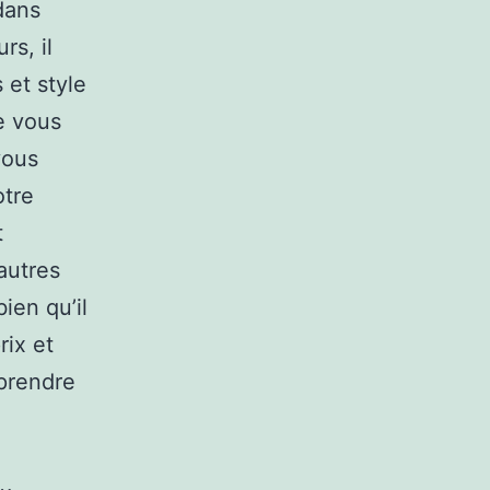
dans
rs, il
 et style
e vous
vous
tre
t
autres
ien qu’il
rix et
 prendre