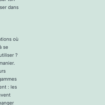
iser dans
ations où
à se
tiliser ?
 manier.
urs
s gammes
nt : les
uvent
changer