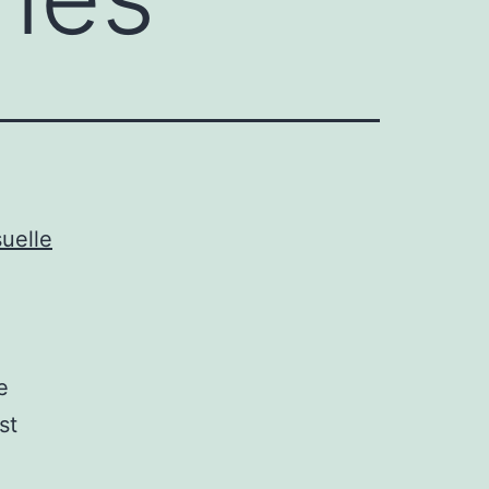
uelle
e
st