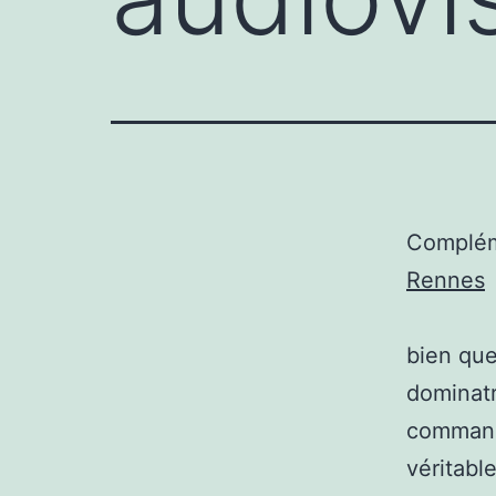
Complém
Rennes
bien que
dominat
commande
véritabl