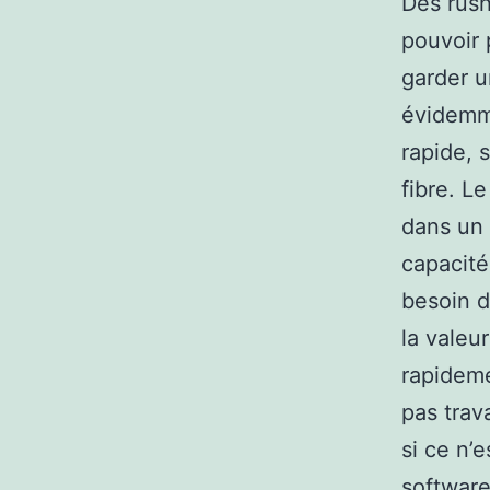
Des rush
pouvoir p
garder u
évidemme
rapide, s
fibre. L
dans un 
capacité
besoin d
la valeu
rapideme
pas trav
si ce n’
software