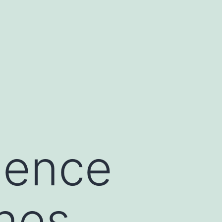
gence
nnes