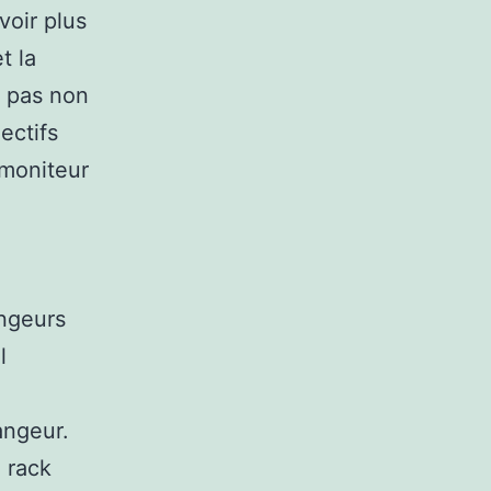
voir plus
t la
 pas non
ectifs
 moniteur
ngeurs
l
angeur.
n rack