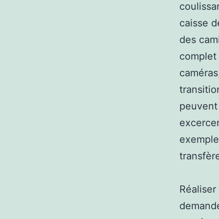
coulissa
caisse d
des cami
complet
caméras,
transiti
peuvent 
excercer
exemple,
transfèr
Réaliser
demande